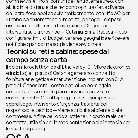
commerciale fino ai comuni dell'entroterra etneo, con 
altitudini e distanze che rendono ogni trasferta diversa 
dall'altra. fees applica automaticamente le tariffe ACI per 
il rimborso chilometrico e importa i pedaggi Telepass 
associandoli alla trasferta specifica. Chi gestisce 
interventi su più province — Catania, Enna, Ragusa — può 
configurare limiti di budget per area geografica e ricevere 
notifiche quando una soglia viene avvicinata.
Tecnici su reti e cabine: spese dal 
campo senza carta
Il polo microelettronico di Etna Valley (STMicroelectronics 
e indotto) e il porto di Catania generano contratti di 
fornitura energetica e manutenzione impianti con SLA 
precisi. Conoscere il costo operativo per singolo 
contratto è essenziale per rinnovare o prezzare 
correttamente. Con il tagging di fees ogni spesa — 
sopralluogo, intervento d'urgenza, trasferta del 
responsabile tecnico — viene attribuita al cliente o alla 
commessa. A fine periodo si ottiene un costo reale per 
contratto, utile sia per la rendicontazione al cliente sia per 
le scelte di pricing.