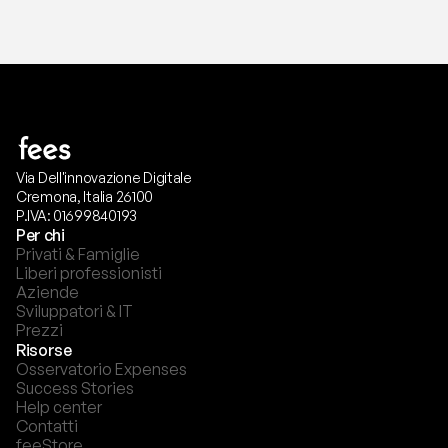
Via Dell'innovazione Digitale
Cremona, Italia 26100
P.IVA: 01699840193
Per chi
Privati & Famiglie
Liberi professionisti
Aziende
Sviluppatori & IT
Prezzi
Risorse
Osservatorio Expenses
Success Stories
Help center
Contatti
feeStore