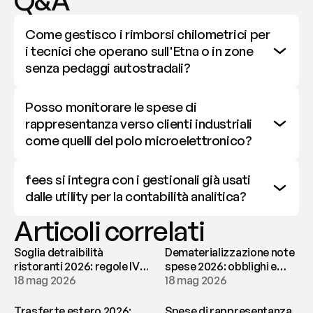
Q&A
Come gestisco i rimborsi chilometrici per 
i tecnici che operano sull'Etna o in zone 
senza pedaggi autostradali?
Posso monitorare le spese di 
rappresentanza verso clienti industriali 
come quelli del polo microelettronico?
fees si integra con i gestionali già usati 
dalle utility per la contabilità analitica?
Articoli correlati
Soglia detraibilità
Dematerializzazione note
ristoranti 2026: regole IVA
spese 2026: obblighi e
e deducibilità | fees
18 mag 2026
conservazione | fees
18 mag 2026
Trasferte estero 2026:
Spese di rappresentanza