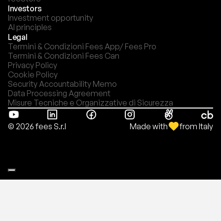
Investors
Investment opportunity
AI principles
Legal
Termini & Condizioni Fees App/ Fees Pro
Termini & Condizioni Fees Can
Privacy Policy
Cookie Policy
Security Accountability Memo
Data Processing Agreement
Misure Tecniche e Organizzative di Sicurezza
Made with
from Italy
© 2026 fees S.r.l
Le tue preferenze relative alla privacy
Informativa sulla raccolta