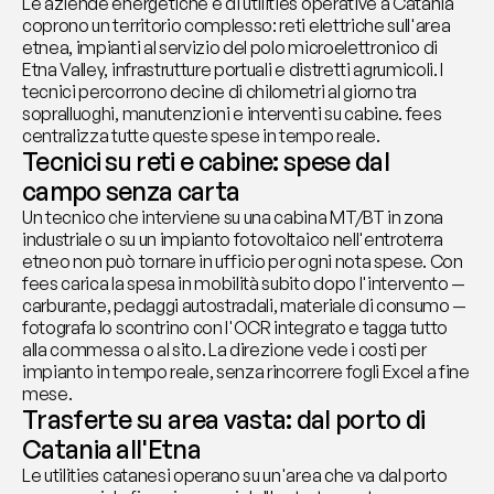
Le aziende energetiche e di utilities operative a Catania 
coprono un territorio complesso: reti elettriche sull'area 
etnea, impianti al servizio del polo microelettronico di 
Etna Valley, infrastrutture portuali e distretti agrumicoli. I 
tecnici percorrono decine di chilometri al giorno tra 
sopralluoghi, manutenzioni e interventi su cabine. fees 
centralizza tutte queste spese in tempo reale.
Tecnici su reti e cabine: spese dal 
campo senza carta
Un tecnico che interviene su una cabina MT/BT in zona 
industriale o su un impianto fotovoltaico nell'entroterra 
etneo non può tornare in ufficio per ogni nota spese. Con 
fees carica la spesa in mobilità subito dopo l'intervento — 
carburante, pedaggi autostradali, materiale di consumo — 
fotografa lo scontrino con l'OCR integrato e tagga tutto 
alla commessa o al sito. La direzione vede i costi per 
impianto in tempo reale, senza rincorrere fogli Excel a fine 
mese.
Trasferte su area vasta: dal porto di 
Catania all'Etna
Le utilities catanesi operano su un'area che va dal porto 