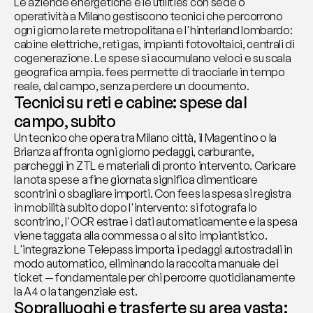
Le aziende energetiche e le utilities con sede o 
operatività a Milano gestiscono tecnici che percorrono 
ogni giorno la rete metropolitana e l'hinterland lombardo: 
cabine elettriche, reti gas, impianti fotovoltaici, centrali di 
cogenerazione. Le spese si accumulano veloci e su scala 
geografica ampia. fees permette di tracciarle in tempo 
reale, dal campo, senza perdere un documento.
Tecnici su reti e cabine: spese dal 
campo, subito
Un tecnico che opera tra Milano città, il Magentino o la 
Brianza affronta ogni giorno pedaggi, carburante, 
parcheggi in ZTL e materiali di pronto intervento. Caricare 
la nota spese a fine giornata significa dimenticare 
scontrini o sbagliare importi. Con fees la spesa si registra 
in mobilità subito dopo l'intervento: si fotografa lo 
scontrino, l'OCR estrae i dati automaticamente e la spesa 
viene taggata alla commessa o al sito impiantistico. 
L'integrazione Telepass importa i pedaggi autostradali in 
modo automatico, eliminando la raccolta manuale dei 
ticket — fondamentale per chi percorre quotidianamente 
la A4 o la tangenziale est.
Sopralluoghi e trasferte su area vasta: 