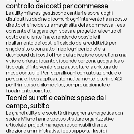
controllo dei costi per commessa
Le utility milanesi gestiscono cantieri e sopralluoghi 
distribuiti su decine di comuni: ogni intervento ha un costo 
diretto che incide sulla marginalità della commessa. fees 
consente di taggare ogni spesa al progetto, al centro di 
costo o al cliente finale, rendendo possibile il 
ribaltamento dei costi e il calcolo della redditività per 
singolo sito o contratto. I riepiloghi periodici e la 
dashboard dei costi offrono alla direzione operations una 
visione chiara di quanto si spende per zona geografica o 
tipologia di intervento, senza aspettare la chiusura del 
mese contabile. Per i sopralluoghi con auto aziendale o 
personale, fees applica automaticamente le tariffe ACI 
per il rimborso chilometrico, sempre aggiornate e 
fiscalmente corrette.
Tecnici su reti e cabine: spese dal 
campo, subito
Le grandi utility e le società di ingegneria energetica con 
sede a Milano hanno spesso strutture organizzative 
articolate: project manager, responsabili di area, 
direzione amministrativa. fees supporta flussi di 