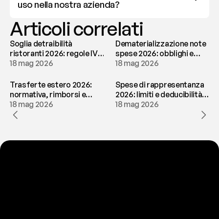
uso nella nostra azienda?
Articoli correlati
Soglia detraibilità
Dematerializzazione note
ristoranti 2026: regole IVA
spese 2026: obblighi e
e deducibilità | fees
18 mag 2026
conservazione | fees
18 mag 2026
Trasferte estero 2026:
Spese di rappresentanza
normativa, rimborsi e
2026: limiti e deducibilità |
tassazione | fees
18 mag 2026
fees
18 mag 2026
P
r
o
n
t
o
a
t
o
g
l
i
e
r
t
i
q
u
e
s
t
o
p
r
o
b
l
e
m
a
d
a
l
l
a
t
e
s
t
a
?