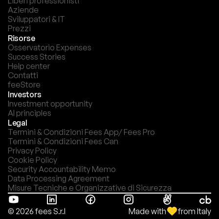
Liberi professionisti
Aziende
Sviluppatori & IT
Prezzi
Risorse
Osservatorio Expenses
Success Stories
Help center
Contatti
feeStore
Investors
Investment opportunity
AI principles
Legal
Termini & Condizioni Fees App/ Fees Pro
Termini & Condizioni Fees Can
Privacy Policy
Cookie Policy
Security Accountability Memo
Data Processing Agreement
Misure Tecniche e Organizzative di Sicurezza
Made with
from Italy
© 2026 fees S.r.l