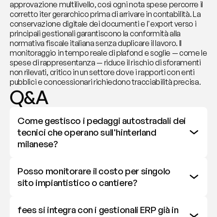
approvazione multilivello, così ogni nota spese percorre il 
corretto iter gerarchico prima di arrivare in contabilità. La 
conservazione digitale dei documenti e l'export verso i 
principali gestionali garantiscono la conformità alla 
normativa fiscale italiana senza duplicare il lavoro. Il 
monitoraggio in tempo reale di plafond e soglie — come le 
spese di rappresentanza — riduce il rischio di sforamenti 
non rilevati, critico in un settore dove i rapporti con enti 
pubblici e concessionari richiedono tracciabilità precisa.
Q&A
Come gestisco i pedaggi autostradali dei 
tecnici che operano sull'hinterland 
milanese?
Posso monitorare il costo per singolo 
sito impiantistico o cantiere?
fees si integra con i gestionali ERP già in 