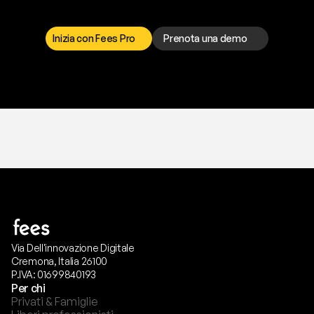
I
l
n
o
s
t
r
o
t
e
a
m
d
i
s
u
p
p
o
r
t
o
è
a
t
u
a
d
i
s
p
o
s
i
z
i
o
n
e
p
e
r
r
i
s
o
l
v
e
r
e
q
u
a
l
s
i
a
s
i
p
r
o
b
l
e
m
a
.
S
c
e
g
l
i
i
l
c
a
n
a
l
e
c
h
e
p
r
e
f
e
r
i
s
c
i
.
Inizia con Fees Pro
Prenota una demo
T
r
i
a
l
g
r
a
t
i
s
,
n
e
s
s
u
n
a
c
a
r
t
a
r
i
c
h
i
e
s
t
a
.
Via Dell'innovazione Digitale
Cremona, Italia 26100
P.IVA: 01699840193
Per chi
Privati & Famiglie