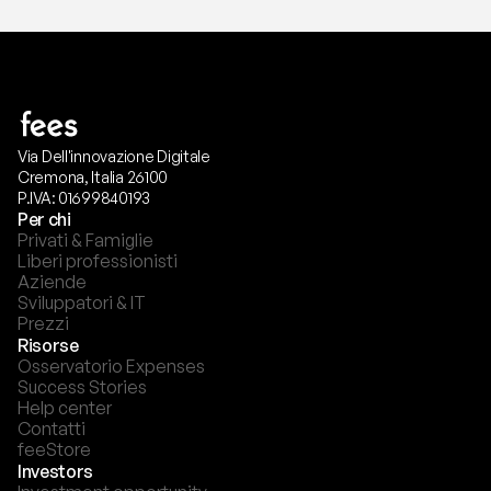
Via Dell'innovazione Digitale
Cremona, Italia 26100
P.IVA: 01699840193
Per chi
Privati & Famiglie
Liberi professionisti
Aziende
Sviluppatori & IT
Prezzi
Risorse
Osservatorio Expenses
Success Stories
Help center
Contatti
feeStore
Investors