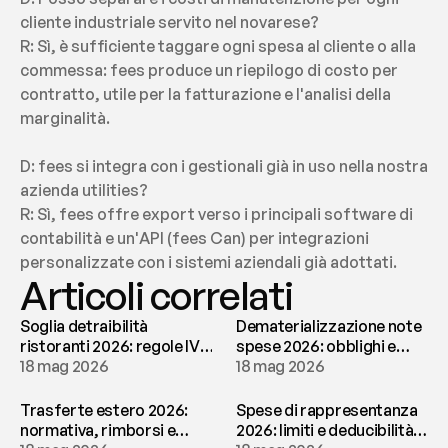
cliente industriale servito nel novarese?
R: Sì, è sufficiente taggare ogni spesa al cliente o alla 
commessa: fees produce un riepilogo di costo per 
contratto, utile per la fatturazione e l'analisi della 
marginalità.
D: fees si integra con i gestionali già in uso nella nostra 
azienda utilities?
R: Sì, fees offre export verso i principali software di 
contabilità e un'API (fees Can) per integrazioni 
personalizzate con i sistemi aziendali già adottati.
Articoli correlati
Soglia detraibilità
Dematerializzazione note
ristoranti 2026: regole IVA
spese 2026: obblighi e
e deducibilità | fees
18 mag 2026
conservazione | fees
18 mag 2026
Trasferte estero 2026:
Spese di rappresentanza
normativa, rimborsi e
2026: limiti e deducibilità |