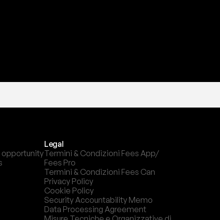
Legal
 opportunity
Termini & Condizioni Fees App/ 
s
Fees Pro
Termini & Condizioni Fees Can
Privacy Policy
Cookie Policy
Security Accountability Memo
Data Processing Agreement
Misure Tecniche e Organizzative di 