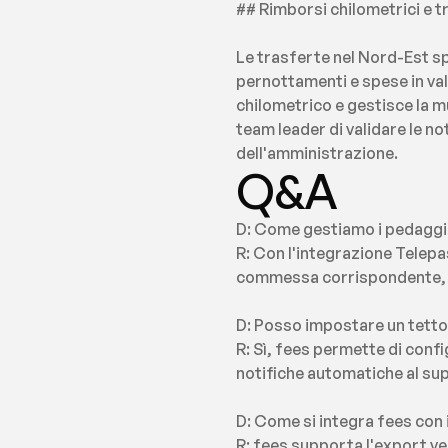
## Rimborsi chilometrici e t
Le trasferte nel Nord-Est spe
pernottamenti e spese in val
chilometrico e gestisce la mu
team leader di validare le no
dell'amministrazione.
Q&A
D: Come gestiamo i pedaggi 
R: Con l'integrazione Telepa
commessa corrispondente, 
D: Posso impostare un tetto d
R: Sì, fees permette di confi
notifiche automatiche al s
D: Come si integra fees con i
R: fees supporta l'export ver