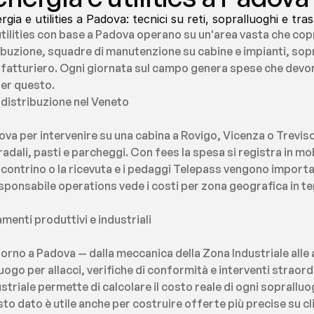
ia e utilities a Padova: tecnici su reti, sopralluoghi e tra
utilities con base a Padova operano su un'area vasta che copre
stribuzione, squadre di manutenzione su cabine e impianti, sopr
nifatturiero. Ogni giornata sul campo genera spese che devo
per questo.
i distribuzione nel Veneto
va per intervenire su una cabina a Rovigo, Vicenza o Trevis
dali, pasti e parcheggi. Con fees la spesa si registra in mob
 scontrino o la ricevuta e i pedaggi Telepass vengono import
 responsabile operations vede i costi per zona geografica in t
menti produttivi e industriali
torno a Padova — dalla meccanica della Zona Industriale alle 
uogo per allacci, verifiche di conformità e interventi straord
triale permette di calcolare il costo reale di ogni sopralluogo
 dato è utile anche per costruire offerte più precise su cli