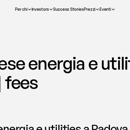
Per chi
Investors
Success Stories
Prezzi
Eventi
se energia e utilit
 fees
nergia e utilities a Padova 