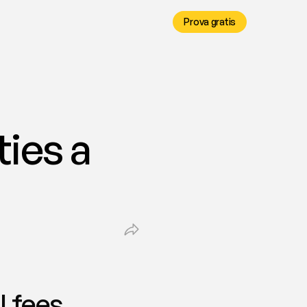
Prova gratis
ies a 
| fees