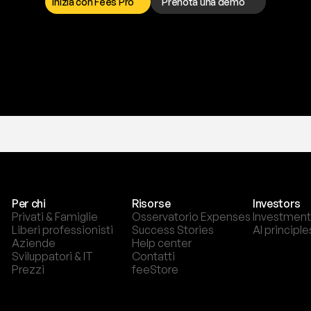
Inizia con Fees Pro
Prenota una demo
T
r
i
a
l
g
r
a
t
i
s
,
n
e
s
s
u
n
a
c
a
r
t
a
r
i
c
h
i
e
s
t
a
.
Per chi
Risorse
Investors
Privati & Famiglie
Osservatorio Expenses
Investment
Liberi professionisti
Success Stories
AI principle
Aziende
Help center
Sviluppatori & IT
Contatti
Prezzi
feeStore