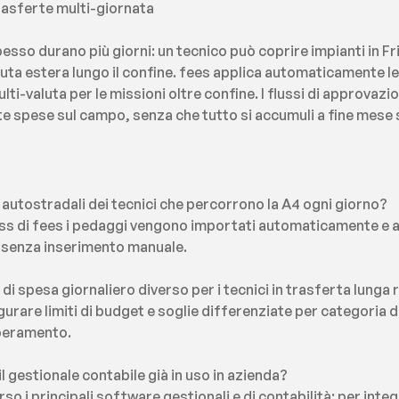
rasferte multi-giornata
sso durano più giorni: un tecnico può coprire impianti in Friu
uta estera lungo il confine. fees applica automaticamente le 
lti-valuta per le missioni oltre confine. I flussi di approvazio
te spese sul campo, senza che tutto si accumuli a fine mese s
autostradali dei tecnici che percorrono la A4 ogni giorno?
ss di fees i pedaggi vengono importati automaticamente e ass
senza inserimento manuale.
i spesa giornaliero diverso per i tecnici in trasferta lunga r
gurare limiti di budget e soglie differenziate per categoria d
uperamento.
l gestionale contabile già in uso in azienda?
so i principali software gestionali e di contabilità; per integ