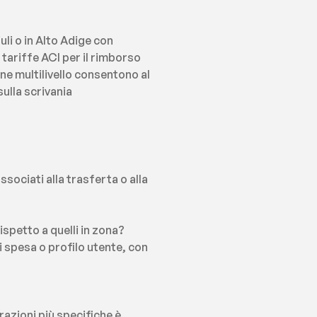
li o in Alto Adige con 
tariffe ACI per il rimborso 
ne multilivello consentono al 
ulla scrivania 
ociati alla trasferta o alla 
ispetto a quelli in zona?
i spesa o profilo utente, con 
razioni più specifiche è 