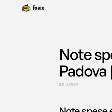
Note spe
Padova |
2 giu 2026
Note spese e