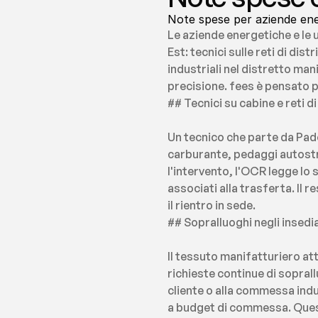
Note spese per aziende energ
Le aziende energetiche e le 
Est: tecnici sulle reti di di
industriali nel distretto ma
precisione. fees è pensato 
## Tecnici su cabine e reti d
Un tecnico che parte da Pado
carburante, pedaggi autostra
l'intervento, l'OCR legge lo
associati alla trasferta. Il
il rientro in sede.
## Sopralluoghi negli insedia
Il tessuto manifatturiero at
richieste continue di soprall
cliente o alla commessa indus
a budget di commessa. Questo