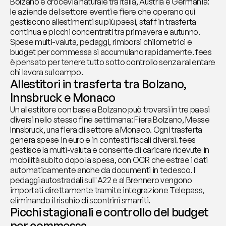
Bolzano è crocevia naturale tra Italia, Austria e Germania: 
le aziende del settore eventi e fiere che operano qui 
gestiscono allestimenti su più paesi, staff in trasferta 
continua e picchi concentrati tra primavera e autunno. 
Spese multi-valuta, pedaggi, rimborsi chilometrici e 
budget per commessa si accumulano rapidamente. fees 
è pensato per tenere tutto sotto controllo senza rallentare 
chi lavora sul campo.
Allestitori in trasferta tra Bolzano, 
Innsbruck e Monaco
Un allestitore con base a Bolzano può trovarsi in tre paesi 
diversi nello stesso fine settimana: Fiera Bolzano, Messe 
Innsbruck, una fiera di settore a Monaco. Ogni trasferta 
genera spese in euro e in contesti fiscali diversi. fees 
gestisce la multi-valuta e consente di caricare ricevute in 
mobilità subito dopo la spesa, con OCR che estrae i dati 
automaticamente anche da documenti in tedesco. I 
pedaggi autostradali sull'A22 e al Brennero vengono 
importati direttamente tramite integrazione Telepass, 
eliminando il rischio di scontrini smarriti.
Picchi stagionali e controllo del budget 
per commessa