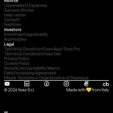
Risorse
Osservatorio Expenses
Success Stories
Help center
Contatti
feeStore
Investors
Investment opportunity
AI principles
Legal
Termini & Condizioni Fees App/ Fees Pro
Termini & Condizioni Fees Can
Privacy Policy
Cookie Policy
Security Accountability Memo
Data Processing Agreement
Misure Tecniche e Organizzative di Sicurezza
Made with
from Italy
© 2026 fees S.r.l