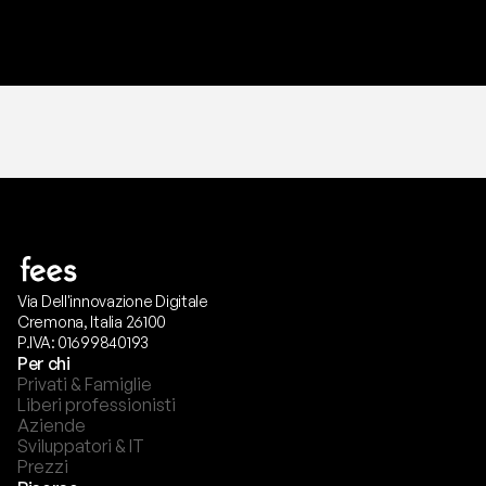
T
r
i
a
l
g
r
a
t
i
s
,
n
e
s
s
u
n
a
c
a
r
t
a
r
i
c
h
i
e
s
t
a
.
Via Dell'innovazione Digitale
Cremona, Italia 26100
P.IVA: 01699840193
Per chi
Privati & Famiglie
Liberi professionisti
Aziende
Sviluppatori & IT
Prezzi