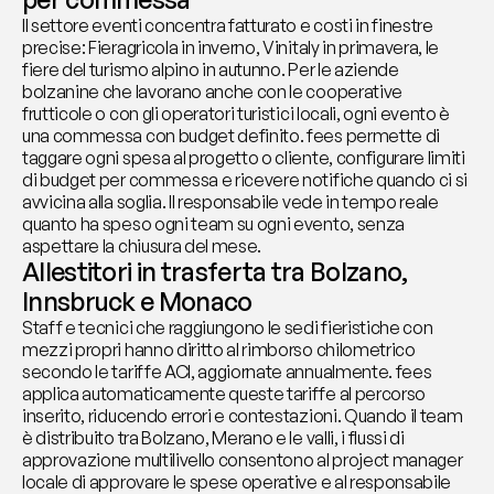
Il settore eventi concentra fatturato e costi in finestre 
precise: Fieragricola in inverno, Vinitaly in primavera, le 
fiere del turismo alpino in autunno. Per le aziende 
bolzanine che lavorano anche con le cooperative 
frutticole o con gli operatori turistici locali, ogni evento è 
una commessa con budget definito. fees permette di 
taggare ogni spesa al progetto o cliente, configurare limiti 
di budget per commessa e ricevere notifiche quando ci si 
avvicina alla soglia. Il responsabile vede in tempo reale 
quanto ha speso ogni team su ogni evento, senza 
aspettare la chiusura del mese.
Allestitori in trasferta tra Bolzano, 
Innsbruck e Monaco
Staff e tecnici che raggiungono le sedi fieristiche con 
mezzi propri hanno diritto al rimborso chilometrico 
secondo le tariffe ACI, aggiornate annualmente. fees 
applica automaticamente queste tariffe al percorso 
inserito, riducendo errori e contestazioni. Quando il team 
è distribuito tra Bolzano, Merano e le valli, i flussi di 
approvazione multilivello consentono al project manager 
locale di approvare le spese operative e al responsabile 