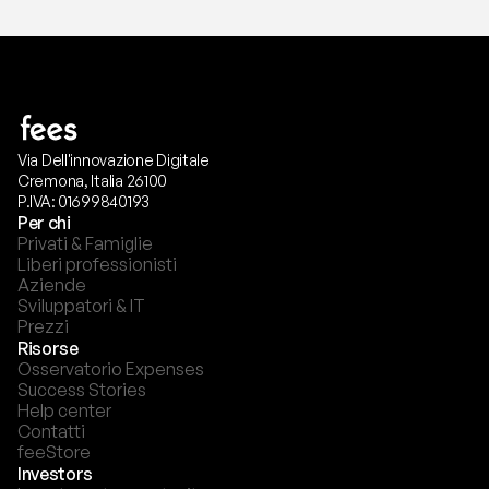
Via Dell'innovazione Digitale
Cremona, Italia 26100
P.IVA: 01699840193
Per chi
Privati & Famiglie
Liberi professionisti
Aziende
Sviluppatori & IT
Prezzi
Risorse
Osservatorio Expenses
Success Stories
Help center
Contatti
feeStore
Investors