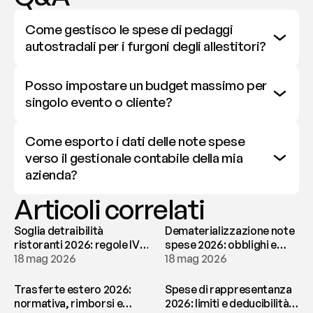
Come gestisco le spese di pedaggi 
autostradali per i furgoni degli allestitori?
Posso impostare un budget massimo per 
singolo evento o cliente?
Come esporto i dati delle note spese 
verso il gestionale contabile della mia 
azienda?
Articoli correlati
Soglia detraibilità
Dematerializzazione note
ristoranti 2026: regole IVA
spese 2026: obblighi e
e deducibilità | fees
18 mag 2026
conservazione | fees
18 mag 2026
Trasferte estero 2026:
Spese di rappresentanza
normativa, rimborsi e
2026: limiti e deducibilità |