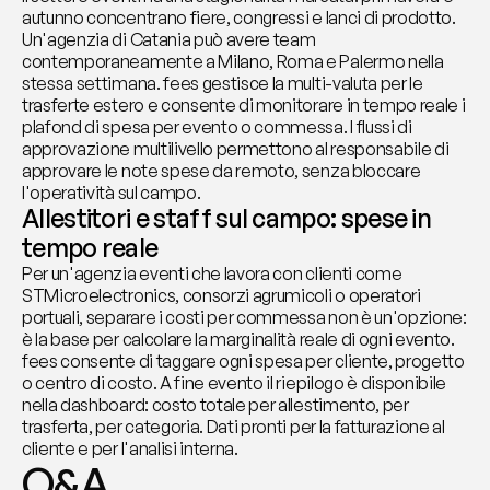
autunno concentrano fiere, congressi e lanci di prodotto. 
Un'agenzia di Catania può avere team 
contemporaneamente a Milano, Roma e Palermo nella 
stessa settimana. fees gestisce la multi-valuta per le 
trasferte estero e consente di monitorare in tempo reale i 
plafond di spesa per evento o commessa. I flussi di 
approvazione multilivello permettono al responsabile di 
approvare le note spese da remoto, senza bloccare 
l'operatività sul campo.
Allestitori e staff sul campo: spese in 
tempo reale
Per un'agenzia eventi che lavora con clienti come 
STMicroelectronics, consorzi agrumicoli o operatori 
portuali, separare i costi per commessa non è un'opzione: 
è la base per calcolare la marginalità reale di ogni evento. 
fees consente di taggare ogni spesa per cliente, progetto 
o centro di costo. A fine evento il riepilogo è disponibile 
nella dashboard: costo totale per allestimento, per 
trasferta, per categoria. Dati pronti per la fatturazione al 
cliente e per l'analisi interna.
Q&A