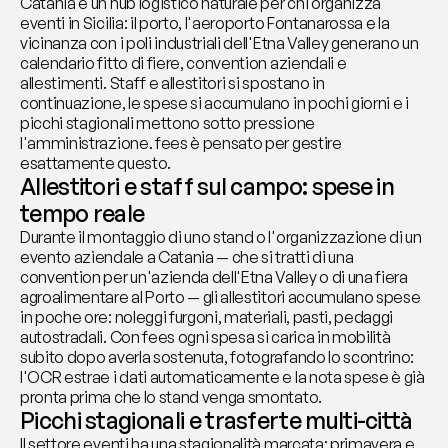
Catania è un hub logistico naturale per chi organizza 
eventi in Sicilia: il porto, l'aeroporto Fontanarossa e la 
vicinanza con i poli industriali dell'Etna Valley generano un 
calendario fitto di fiere, convention aziendali e 
allestimenti. Staff e allestitori si spostano in 
continuazione, le spese si accumulano in pochi giorni e i 
picchi stagionali mettono sotto pressione 
l'amministrazione. fees è pensato per gestire 
esattamente questo.
Allestitori e staff sul campo: spese in 
tempo reale
Durante il montaggio di uno stand o l'organizzazione di un 
evento aziendale a Catania — che si tratti di una 
convention per un'azienda dell'Etna Valley o di una fiera 
agroalimentare al Porto — gli allestitori accumulano spese 
in poche ore: noleggi furgoni, materiali, pasti, pedaggi 
autostradali. Con fees ogni spesa si carica in mobilità 
subito dopo averla sostenuta, fotografando lo scontrino: 
l'OCR estrae i dati automaticamente e la nota spese è già 
pronta prima che lo stand venga smontato.
Picchi stagionali e trasferte multi-città
Il settore eventi ha una stagionalità marcata: primavera e 