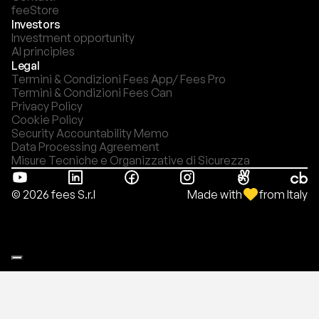
feeStore
Investors
Investment opportunity
AI principles
Legal
Termini & Condizioni Fees App/ Fees Pro
Termini & Condizioni Fees Can
Privacy Policy
Cookie Policy
Security Accountability Memo
Data Processing Agreement
Misure Tecniche e Organizzative di Sicurezza
Made with
from Italy
© 2026 fees S.r.l
Le tue preferenze relative alla privacy
Informativa sulla raccolta