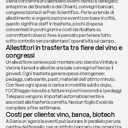
Siena concentra un calendario eventi denso e variegato: 
anteprime del Brunello e del Chianti, convegni bancari, 
congressi biotech al Polo Scientifico. Per le aziende di 
allestimento e organizzazione eventi con base in città, 
questo significa staff in trasferta, picchi di spesa 
concentrati in pochi giorni e costi da ribaltare su 
committenti diversi. fees è pensato per tenere tutto 
sotto controllo senza rallentare l'operatività sul campo.
Allestitori in trasferta tra fiere del vino e 
congressi
Un allestitore senese può montare uno stand a Vinitaly a 
Verona il lunedì e allestire una sala convegni a Firenze il 
giovedì. Ogni trasferta genera spese eterogenee: 
pedaggi, carburante, pasti, materiali dell'ultimo minuto. 
Con fees ogni spesa si carica in mobilità subito dopo, 
l'OCR legge ricevute e fatture in pochi secondi e i pedaggi 
Telepass vengono importati automaticamente e 
associati alla trasferta corretta. Nessun foglio Excel da 
compilare a fine settimana.
Costi per cliente: vino, banca, biotech
A Siena un'agenzia eventi può lavorare in parallelo per una 
cantina del Brunello, per un istituto bancario che organizza 