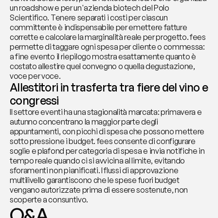
un roadshow e per un'azienda biotech del Polo 
Scientifico. Tenere separati i costi per ciascun 
committente è indispensabile per emettere fatture 
corrette e calcolare la marginalità reale per progetto. fees 
permette di taggare ogni spesa per cliente o commessa: 
a fine evento il riepilogo mostra esattamente quanto è 
costato allestire quel convegno o quella degustazione, 
voce per voce.
Allestitori in trasferta tra fiere del vino e 
congressi
Il settore eventi ha una stagionalità marcata: primavera e 
autunno concentrano la maggior parte degli 
appuntamenti, con picchi di spesa che possono mettere 
sotto pressione i budget. fees consente di configurare 
soglie e plafond per categoria di spesa e invia notifiche in 
tempo reale quando ci si avvicina al limite, evitando 
sforamenti non pianificati. I flussi di approvazione 
multilivello garantiscono che le spese fuori budget 
vengano autorizzate prima di essere sostenute, non 
scoperte a consuntivo.
Q&A