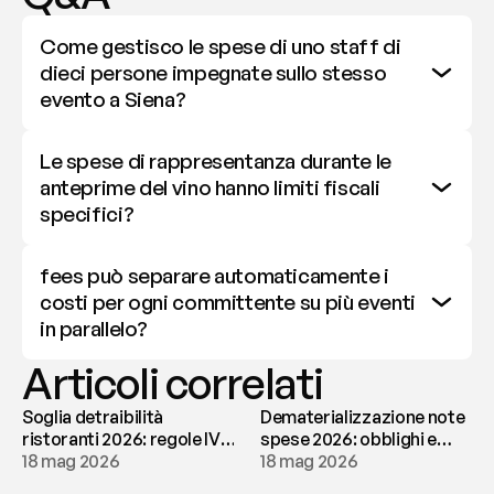
Come gestisco le spese di uno staff di 
dieci persone impegnate sullo stesso 
evento a Siena?
Le spese di rappresentanza durante le 
anteprime del vino hanno limiti fiscali 
specifici?
fees può separare automaticamente i 
costi per ogni committente su più eventi 
in parallelo?
Articoli correlati
Soglia detraibilità
Dematerializzazione note
ristoranti 2026: regole IVA
spese 2026: obblighi e
e deducibilità | fees
18 mag 2026
conservazione | fees
18 mag 2026