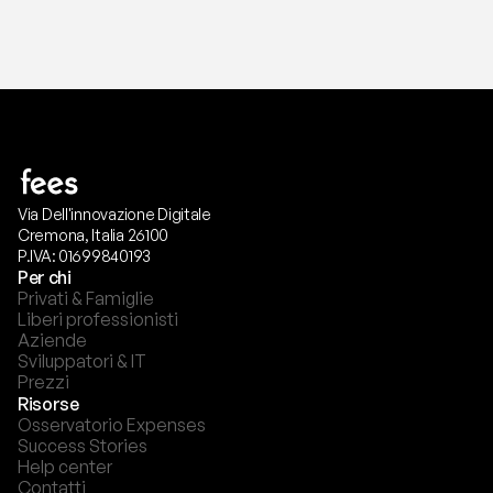
Via Dell'innovazione Digitale
Cremona, Italia 26100
P.IVA: 01699840193
Per chi
Privati & Famiglie
Liberi professionisti
Aziende
Sviluppatori & IT
Prezzi
Risorse
Osservatorio Expenses
Success Stories
Help center
Contatti