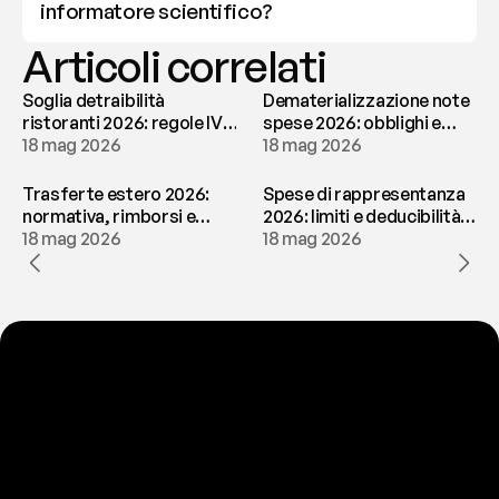
informatore scientifico?
Articoli correlati
Soglia detraibilità
Dematerializzazione note
ristoranti 2026: regole IVA
spese 2026: obblighi e
e deducibilità | fees
18 mag 2026
conservazione | fees
18 mag 2026
Trasferte estero 2026:
Spese di rappresentanza
normativa, rimborsi e
2026: limiti e deducibilità |
tassazione | fees
18 mag 2026
fees
18 mag 2026
P
r
o
n
t
o
a
t
o
g
l
i
e
r
t
i
q
u
e
s
t
o
p
r
o
b
l
e
m
a
d
a
l
l
a
t
e
s
t
a
?