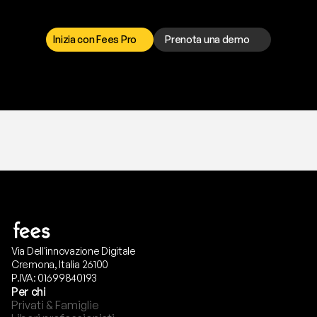
I
l
n
o
s
t
r
o
t
e
a
m
d
i
s
u
p
p
o
r
t
o
è
a
t
u
a
d
i
s
p
o
s
i
z
i
o
n
e
p
e
r
r
i
s
o
l
v
e
r
e
q
u
a
l
s
i
a
s
i
p
r
o
b
l
e
m
a
.
S
c
e
g
l
i
i
l
c
a
n
a
l
e
c
h
e
p
r
e
f
e
r
i
s
c
i
.
Inizia con Fees Pro
Prenota una demo
T
r
i
a
l
g
r
a
t
i
s
,
n
e
s
s
u
n
a
c
a
r
t
a
r
i
c
h
i
e
s
t
a
.
Via Dell'innovazione Digitale
Cremona, Italia 26100
P.IVA: 01699840193
Per chi
Privati & Famiglie