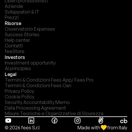
Liberi professionisti
Aziende
Sviluppatori & IT
Prezzi
Risorse
Osservatorio Expenses
Success Stories
Help center
Contatti
feeStore
Investors
Investment opportunity
AI principles
Legal
Termini & Condizioni Fees App/ Fees Pro
Termini & Condizioni Fees Can
Privacy Policy
Cookie Policy
Security Accountability Memo
Data Processing Agreement
Misure Tecniche e Organizzative di Sicurezza
Made with
from Italy
© 2026 fees S.r.l