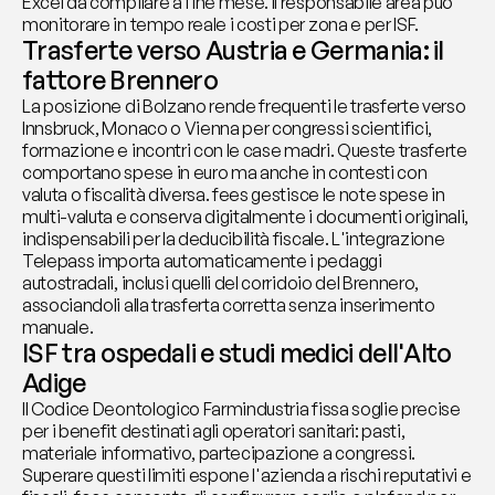
Excel da compilare a fine mese. Il responsabile area può 
monitorare in tempo reale i costi per zona e per ISF.
Trasferte verso Austria e Germania: il 
fattore Brennero
La posizione di Bolzano rende frequenti le trasferte verso 
Innsbruck, Monaco o Vienna per congressi scientifici, 
formazione e incontri con le case madri. Queste trasferte 
comportano spese in euro ma anche in contesti con 
valuta o fiscalità diversa. fees gestisce le note spese in 
multi-valuta e conserva digitalmente i documenti originali, 
indispensabili per la deducibilità fiscale. L'integrazione 
Telepass importa automaticamente i pedaggi 
autostradali, inclusi quelli del corridoio del Brennero, 
associandoli alla trasferta corretta senza inserimento 
manuale.
ISF tra ospedali e studi medici dell'Alto 
Adige
Il Codice Deontologico Farmindustria fissa soglie precise 
per i benefit destinati agli operatori sanitari: pasti, 
materiale informativo, partecipazione a congressi. 
Superare questi limiti espone l'azienda a rischi reputativi e 