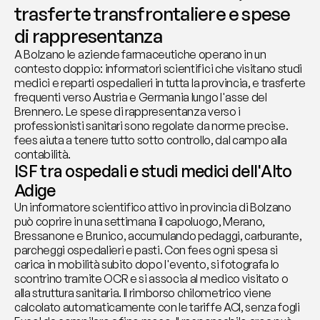
trasferte transfrontaliere e spese 
di rappresentanza
A Bolzano le aziende farmaceutiche operano in un 
contesto doppio: informatori scientifici che visitano studi 
medici e reparti ospedalieri in tutta la provincia, e trasferte 
frequenti verso Austria e Germania lungo l'asse del 
Brennero. Le spese di rappresentanza verso i 
professionisti sanitari sono regolate da norme precise. 
fees aiuta a tenere tutto sotto controllo, dal campo alla 
contabilità.
ISF tra ospedali e studi medici dell'Alto 
Adige
Un informatore scientifico attivo in provincia di Bolzano 
può coprire in una settimana il capoluogo, Merano, 
Bressanone e Brunico, accumulando pedaggi, carburante, 
parcheggi ospedalieri e pasti. Con fees ogni spesa si 
carica in mobilità subito dopo l'evento, si fotografa lo 
scontrino tramite OCR e si associa al medico visitato o 
alla struttura sanitaria. Il rimborso chilometrico viene 
calcolato automaticamente con le tariffe ACI, senza fogli 