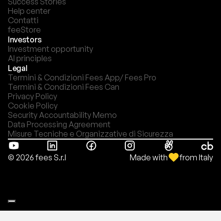
Success Stories
Help center
Contatti
feeStore
Investors
Investment opportunity
AI principles
Legal
Termini & Condizioni Fees App/ Fees Pro
Termini & Condizioni Fees Can
Privacy Policy
Cookie Policy
Security Accountability Memo
Data Processing Agreement
Misure Tecniche e Organizzative di Sicurezza
Made with
from Italy
© 2026 fees S.r.l