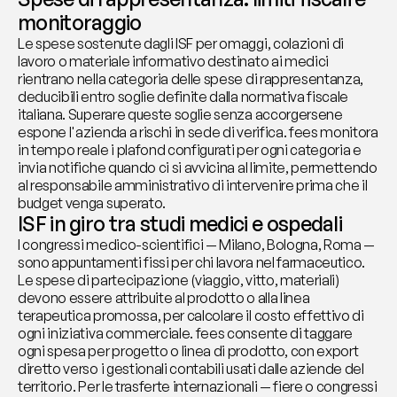
monitoraggio
Le spese sostenute dagli ISF per omaggi, colazioni di 
lavoro o materiale informativo destinato ai medici 
rientrano nella categoria delle spese di rappresentanza, 
deducibili entro soglie definite dalla normativa fiscale 
italiana. Superare queste soglie senza accorgersene 
espone l'azienda a rischi in sede di verifica. fees monitora 
in tempo reale i plafond configurati per ogni categoria e 
invia notifiche quando ci si avvicina al limite, permettendo 
al responsabile amministrativo di intervenire prima che il 
budget venga superato.
ISF in giro tra studi medici e ospedali
I congressi medico-scientifici — Milano, Bologna, Roma — 
sono appuntamenti fissi per chi lavora nel farmaceutico. 
Le spese di partecipazione (viaggio, vitto, materiali) 
devono essere attribuite al prodotto o alla linea 
terapeutica promossa, per calcolare il costo effettivo di 
ogni iniziativa commerciale. fees consente di taggare 
ogni spesa per progetto o linea di prodotto, con export 
diretto verso i gestionali contabili usati dalle aziende del 
territorio. Per le trasferte internazionali — fiere o congressi 