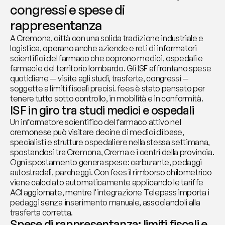
congressi e spese di 
rappresentanza
A Cremona, città con una solida tradizione industriale e 
logistica, operano anche aziende e reti di informatori 
scientifici del farmaco che coprono medici, ospedali e 
farmacie del territorio lombardo. Gli ISF affrontano spese 
quotidiane — visite agli studi, trasferte, congressi — 
soggette a limiti fiscali precisi. fees è stato pensato per 
tenere tutto sotto controllo, in mobilità e in conformità.
ISF in giro tra studi medici e ospedali
Un informatore scientifico del farmaco attivo nel 
cremonese può visitare decine di medici di base, 
specialisti e strutture ospedaliere nella stessa settimana, 
spostandosi tra Cremona, Crema e i centri della provincia. 
Ogni spostamento genera spese: carburante, pedaggi 
autostradali, parcheggi. Con fees il rimborso chilometrico 
viene calcolato automaticamente applicando le tariffe 
ACI aggiornate, mentre l'integrazione Telepass importa i 
pedaggi senza inserimento manuale, associandoli alla 
trasferta corretta.
Spese di rappresentanza: limiti fiscali e 