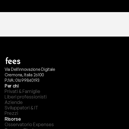
Via Dell'innovazione Digitale
Cremona, Italia 26100
P.IVA: 01699840193
Per chi
Privati & Famiglie
Liberi professionisti
Aziende
Sviluppatori & IT
Prezzi
Risorse
Osservatorio Expenses