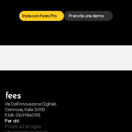
r
i
s
o
l
v
e
r
e
q
u
a
l
s
i
a
s
i
p
r
o
b
l
e
m
a
.
S
c
e
g
l
i
i
l
c
a
n
a
l
e
c
h
e
p
r
e
f
e
r
i
s
c
i
.
Inizia con Fees Pro
Prenota una demo
T
r
i
a
l
g
r
a
t
i
s
,
n
e
s
s
u
n
a
c
a
r
t
a
r
i
c
h
i
e
s
t
a
.
Via Dell'innovazione Digitale
Cremona, Italia 26100
P.IVA: 01699840193
Per chi
Privati & Famiglie