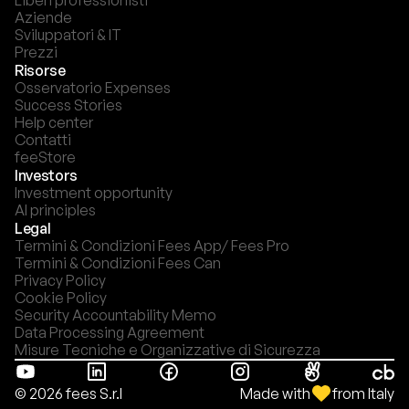
Liberi professionisti
Aziende
Sviluppatori & IT
Prezzi
Risorse
Osservatorio Expenses
Success Stories
Help center
Contatti
feeStore
Investors
Investment opportunity
AI principles
Legal
Termini & Condizioni Fees App/ Fees Pro
Termini & Condizioni Fees Can
Privacy Policy
Cookie Policy
Security Accountability Memo
Data Processing Agreement
Misure Tecniche e Organizzative di Sicurezza
Made with
from Italy
© 2026 fees S.r.l