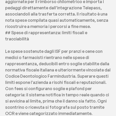
aggiornate per il rimborso chilometrico e importa i 
pedaggi direttamente dall'integrazione Telepass, 
associandoli alla trasferta corretta. Il risultato è una 
nota spese compilata quasi automaticamente, senza 
ricostruire a memoria i percorsi a fine mese.
## Spese di rappresentanza: limiti fiscali e 
tracciabilità
Le spese sostenute dagli ISF per pranzi e cene con 
medici o farmacisti rientrano nelle spese di 
rappresentanza, deducibili entro soglie stabilite dalla 
normativa fiscale italiana e ulteriormente vincolate dal 
Codice Deontologico Farmindustria. Superare questi 
limiti espone l'azienda a rischi fiscali e reputazionali. 
Con fees si configurano soglie e plafond per 
categoria: il sistema notifica in tempo reale quando ci 
si avvicina al limite, prima che il danno sia fatto. Ogni 
scontrino o ricevuta si fotografa sul posto tramite 
OCR e viene categorizzato immediatamente.