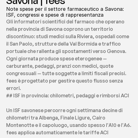
Savona | fees
Note spese per il settore farmaceutico a Savona: 
ISF, congressi e spese di rappresentanza
Gli informatori scientifici del farmaco che operano 
nella provincia di Savona coprono un territorio 
discontinuo: studi medici sulla Riviera, ospedali come 
il San Paolo, strutture della Val Bormida e traffico 
portuale che rallenta gli spostamenti verso Genova. 
Ogni giornata produce spese eterogenee — 
carburante, pedaggi, pranzi con medici, quote 
congressuali — tutte soggette a limiti fiscali precisi. 
fees è progettato per gestire questo flusso senza 
errori.
## ISF in provincia: chilometri, pedaggi e rimborsi ACI
Un ISF savonese percorre ogni settimana decine di 
chilometri tra Albenga, Finale Ligure, Cairo 
Montenotte e il capoluogo, usando spesso l'A10 e l'A6. 
fees applica automaticamente le tariffe ACI 