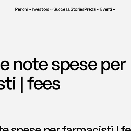
Per chi
Investors
Success Stories
Prezzi
Eventi
e note spese per 
ti | fees
e spese per farmacisti | f