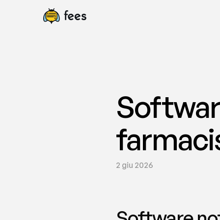
Softwar
farmacis
2 giu 2026
Software not