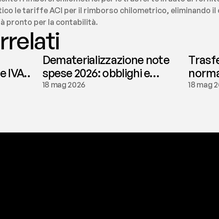
tico le tariffe ACI per il rimborso chilometrico, eliminando il
 pronto per la contabilità.
rrelati
Dematerializzazione note
Trasf
le IVA
spese 2026: obblighi e
normat
conservazione | fees
tassaz
18 mag 2026
18 mag 
a
t
o
g
l
i
e
r
t
i
q
u
e
s
t
o
p
r
o
b
l
e
m
a
d
a
l
l