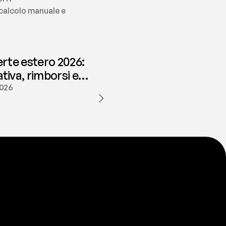
 calcolo manuale e 
erte estero 2026:
iva, rimborsi e
ione | fees
2026
a
t
e
s
t
a
?