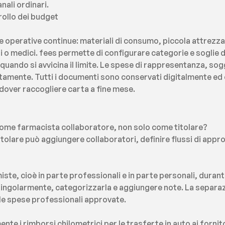
nali ordinari.
rollo dei budget
operative continue: materiali di consumo, piccola attrezzat
 o medici. fees permette di configurare categorie e soglie d
uando si avvicina il limite. Le spese di rappresentanza, sogget
mente. Tutti i documenti sono conservati digitalmente ed es
dover raccogliere carta a fine mese.
ome farmacista collaboratore, non solo come titolare?
 titolare può aggiungere collaboratori, definire flussi di appro
ste, cioè in parte professionali e in parte personali, duran
singolarmente, categorizzarla e aggiungere note. La separazion
o le spese professionali approvate.
te i rimborsi chilometrici per le trasferte in auto ai fornit