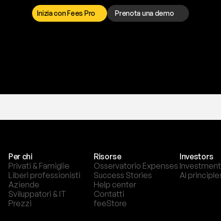
o
r
t
o
è
a
t
u
a
d
i
s
p
o
s
i
z
i
o
n
e
p
e
r
r
i
s
o
l
v
e
r
e
q
u
a
l
s
i
a
s
i
p
r
o
b
l
e
m
a
.
S
c
e
g
l
i
i
Inizia con Fees Pro
Prenota una demo
T
r
i
a
l
g
r
a
t
i
s
,
n
e
s
s
u
n
a
c
a
r
t
a
r
i
c
h
i
e
s
t
a
.
Per chi
Risorse
Investors
Privati & Famiglie
Osservatorio Expenses
Investment
Liberi professionisti
Success Stories
AI principle
Aziende
Help center
Sviluppatori & IT
Contatti
Prezzi
feeStore