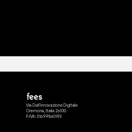
I
l
n
o
s
t
r
o
t
e
a
m
d
i
s
u
p
p
Via Dell'innovazione Digitale
Cremona, Italia 26100
P.IVA: 01699840193