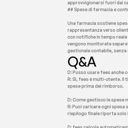
approvvigionarsi fuori dai ca
## Spese di farmacia e cont
Una farmacia sostiene spese 
rappresentanza verso clienti
con notifiche in tempo reale q
vengono monitorate separata
gestionale contabile, senza 
Q&A
D: Posso usare fees anche c
R: Sì, fees è multi-utente. Il
spese prima del rimborso.
D: Come gestisco le spese mi
R: Puoi caricare ogni spesa 
riepilogo finale riporta sol
D: fees calcola automaticamen