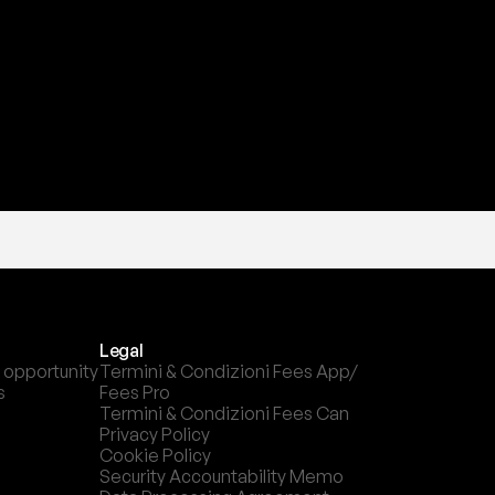
l
c
a
n
a
l
e
c
h
e
p
r
e
f
e
r
i
s
c
i
.
Legal
 opportunity
Termini & Condizioni Fees App/ 
s
Fees Pro
Termini & Condizioni Fees Can
Privacy Policy
Cookie Policy
Security Accountability Memo