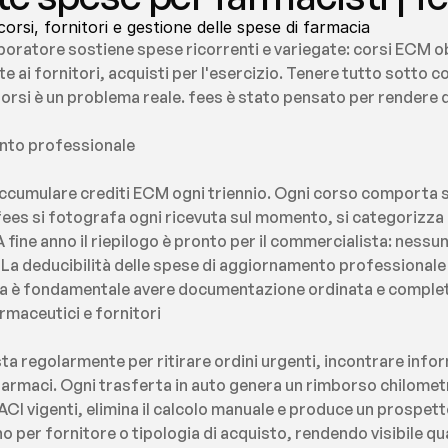
orsi, fornitori e gestione delle spese di farmacia
aboratore sostiene spese ricorrenti e variegate: corsi ECM ob
e ai fornitori, acquisti per l'esercizio. Tenere tutto sotto c
borsi è un problema reale. fees è stato pensato per rendere 
nto professionale
accumulare crediti ECM ogni triennio. Ogni corso comporta sp
ees si fotografa ogni ricevuta sul momento, si categorizza
A fine anno il riepilogo è pronto per il commercialista: ness
a deducibilità delle spese di aggiornamento professionale è
 ma è fondamentale avere documentazione ordinata e comple
rmaceutici e fornitori
sta regolarmente per ritirare ordini urgenti, incontrare inform
afarmaci. Ogni trasferta in auto genera un rimborso chilometr
CI vigenti, elimina il calcolo manuale e produce un prospetto 
no per fornitore o tipologia di acquisto, rendendo visibile q