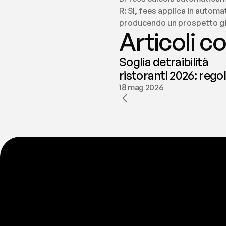
R: Sì, fees applica in automa
producendo un prospetto già
Articoli co
Soglia detraibilità
ristoranti 2026: rego
e deducibilità | fees
18 mag 2026
P
r
o
n
t
o