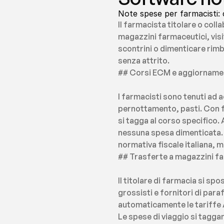
Note spese per farmacisti: c
Il farmacista titolare o coll
magazzini farmaceutici, visit
scontrini o dimenticare rim
senza attrito.
## Corsi ECM e aggiorname
I farmacisti sono tenuti ad 
pernottamento, pasti. Con f
si tagga al corso specifico. 
nessuna spesa dimenticata. L
normativa fiscale italiana,
## Trasferte a magazzini fa
Il titolare di farmacia si spo
grossisti e fornitori di par
automaticamente le tariffe A
Le spese di viaggio si tagga