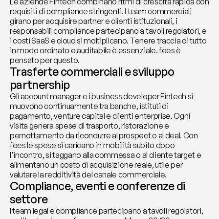
Le aziende Fintech combinano ritmi di crescita rapida con 
requisiti di compliance stringenti. I team commerciali 
girano per acquisire partner e clienti istituzionali, i 
responsabili compliance partecipano a tavoli regolatori, e 
i costi SaaS e cloud si moltiplicano. Tenere traccia di tutto 
in modo ordinato e auditabile è essenziale. fees è 
pensato per questo.
Trasferte commerciali e sviluppo 
partnership
Gli account manager e i business developer Fintech si 
muovono continuamente tra banche, istituti di 
pagamento, venture capital e clienti enterprise. Ogni 
visita genera spese di trasporto, ristorazione e 
pernottamento da ricondurre al prospect o al deal. Con 
fees le spese si caricano in mobilità subito dopo 
l'incontro, si taggano alla commessa o al cliente target e 
alimentano un costo di acquisizione reale, utile per 
valutare la redditività del canale commerciale.
Compliance, eventi e conferenze di 
settore
I team legal e compliance partecipano a tavoli regolatori, 