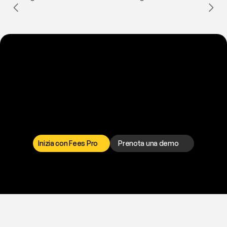
P
r
o
n
t
o
a
t
o
g
l
i
e
r
t
i
q
u
e
s
t
o
p
r
o
b
l
e
m
a
d
a
l
l
a
t
e
s
t
a
?
I
l
n
o
s
t
r
o
t
e
a
m
d
i
s
u
p
p
o
r
t
o
è
a
t
u
a
d
i
s
p
o
s
i
z
i
o
n
e
p
e
r
r
i
s
o
l
v
e
r
e
q
u
a
l
s
i
a
s
i
p
r
o
b
l
e
m
a
.
S
c
e
g
l
i
i
l
c
a
n
a
l
e
c
h
e
p
r
e
f
e
r
i
s
c
i
.
Inizia con Fees Pro
Prenota una demo
T
r
i
a
l
g
r
a
t
i
s
,
n
e
s
s
u
n
a
c
a
r
t
a
r
i
c
h
i
e
s
t
a
.