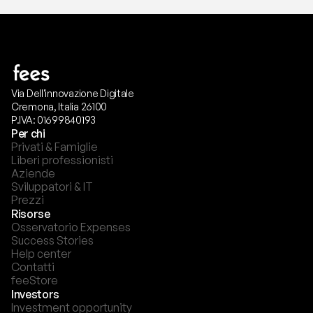
Via Dell'innovazione Digitale
Cremona, Italia 26100
P.IVA: 01699840193
Per chi
Privati & Famiglie
Liberi professionisti
Aziende
Sviluppatori & IT
Prezzi
Risorse
Osservatorio Expenses
Success Stories
Help center
Contatti
feeStore
Investors
Investment opportunity