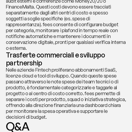
audit esterni e conferenze come Money20/20 o 
FinanceMalta. Questi costi devono essere tracciati 
separatamente dagli altri centri di costo e spesso 
soggetti a soglie specifiche (es. spese di 
rappresentanza). fees consente di configurare budget 
per categoria, monitorare i plafond in tempo reale con 
notifiche automatiche e mantenere i documenti in 
conservazione digitale, pronti per qualsiasi verifica interna 
o esterna.
Trasferte commerciali e sviluppo 
partnership
Nelle aziende Fintech proliferano abbonamenti SaaS, 
licenze cloud e tool di sviluppo. Quando queste spese 
passano attraverso le note spese dei team tecnici o di 
prodotto, è fondamentale categorizzarle e taggarle al 
progetto o al centro di costo corretto. fees permette di 
separare i costi per prodotto, squad o iniziativa strategica, 
offrendo alla direzione finanziaria una dashboard chiara 
per monitorare la spesa operativa e supportare le 
decisioni di budget.
Q&A