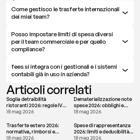
Come gestisco le trasferte internazionali 
dei miei team?
Posso impostare limiti di spesa diversi 
per il team commerciale e per quello 
compliance?
fees si integra con i gestionali e i sistemi 
contabili già in uso in azienda?
Articoli correlati
Soglia detraibilità
Dematerializzazione note
ristoranti 2026: regole IVA
spese 2026: obblighi e
e deducibilità | fees
18 mag 2026
conservazione | fees
18 mag 2026
Trasferte estero 2026:
Spese di rappresentanza
normativa, rimborsi e
2026: limiti e deducibilità |
tassazione | fees
18 mag 2026
fees
18 mag 2026