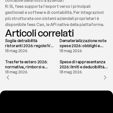
contabile della nostra azienda?
R: Sì, fees supporta l'export verso i principali 
gestionali e software di contabilità. Per integrazioni 
più strutturate con sistemi aziendali proprietari è 
disponibile fees Can, le API native della piattaforma.
Articoli correlati
Soglia detraibilità
Dematerializzazione note
ristoranti 2026: regole IVA
spese 2026: obblighi e
e deducibilità | fees
18 mag 2026
conservazione | fees
18 mag 2026
Trasferte estero 2026:
Spese di rappresentanza
normativa, rimborsi e
2026: limiti e deducibilità |
tassazione | fees
18 mag 2026
fees
18 mag 2026