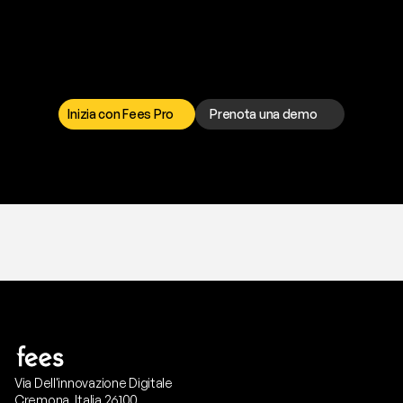
P
r
o
n
t
o
a
t
o
g
l
i
e
r
t
i
q
u
e
s
t
o
p
r
o
b
l
e
m
a
d
a
l
l
a
t
e
s
t
a
?
I
l
n
o
s
t
r
o
t
e
a
m
d
i
s
u
p
p
o
r
t
o
è
a
t
u
a
d
i
s
p
o
s
i
z
i
o
n
e
p
e
r
r
i
s
o
l
v
e
r
e
q
u
a
l
s
i
a
s
i
p
r
o
b
l
e
m
a
.
S
c
e
g
l
i
i
l
c
a
n
a
l
e
c
h
e
p
r
e
f
e
r
i
s
c
i
.
Inizia con Fees Pro
Prenota una demo
T
r
i
a
l
g
r
a
t
i
s
,
n
e
s
s
u
n
a
c
a
r
t
a
r
i
c
h
i
e
s
t
a
.
Via Dell'innovazione Digitale
Cremona, Italia 26100