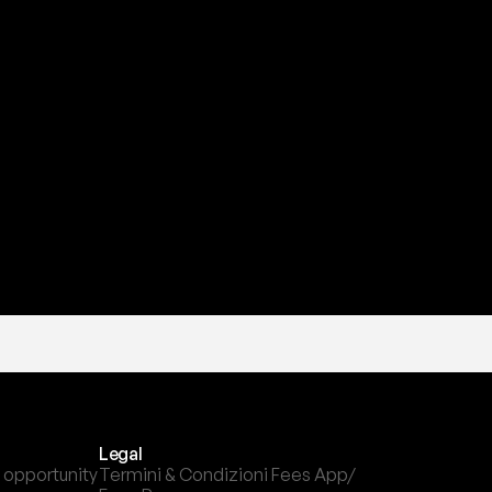
a
t
e
s
t
a
?
l
c
a
n
a
l
e
c
h
e
p
r
e
f
e
r
i
s
c
i
.
Legal
 opportunity
Termini & Condizioni Fees App/ 