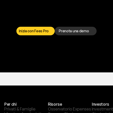
a
t
o
g
l
i
e
r
t
i
q
u
e
s
t
o
p
r
o
b
l
e
m
a
d
a
l
l
o
r
t
o
è
a
t
u
a
d
i
s
p
o
s
i
z
i
o
n
e
p
e
r
r
i
s
o
l
v
e
r
e
q
u
a
l
s
i
a
s
i
p
r
o
b
l
e
m
a
.
S
c
e
g
l
i
i
Inizia con Fees Pro
Prenota una demo
T
r
i
a
l
g
r
a
t
i
s
,
n
e
s
s
u
n
a
c
a
r
t
a
r
i
c
h
i
e
s
t
a
.
Per chi
Risorse
Investors
Privati & Famiglie
Osservatorio Expenses
Investment