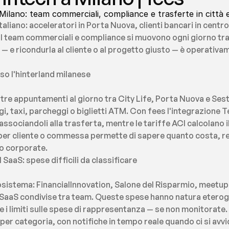
 Milano: team commerciali, compliance e trasferte in città e
 italiano: acceleratori in Porta Nuova, clienti bancari in centr
. I team commerciali e compliance si muovono ogni giorno tra
 — e ricondurla al cliente o al progetto giusto — è operativam
rso l'hinterland milanese
tre appuntamenti al giorno tra City Life, Porta Nuova e Sest
 taxi, parcheggi o biglietti ATM. Con fees l'integrazione T
sociandoli alla trasferta, mentre le tariffe ACI calcolano i
g per cliente o commessa permette di sapere quanto costa, re
 o corporate.
SaaS: spese difficili da classificare
ecosistema: FinancialInnovation, Salone del Risparmio, meetup
 SaaS condivise tra team. Queste spese hanno natura etero
me i limiti sulle spese di rappresentanza — se non monitorate.
er categoria, con notifiche in tempo reale quando ci si avvici