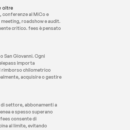
 oltre
o, conferenze al MiCo e 
 meeting, roadshow e audit. 
ente critico. fees è pensato 
o San Giovanni. Ogni 
elepass importa 
l rimborso chilometrico 
almente, acquisire o gestire 
 di settore, abbonamenti a 
genea e spesso superano 
 fees consente di 
na al limite, evitando 