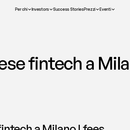
Per chi
Investors
Success Stories
Prezzi
Eventi
se fintech a Milan
intech a Milano | fees