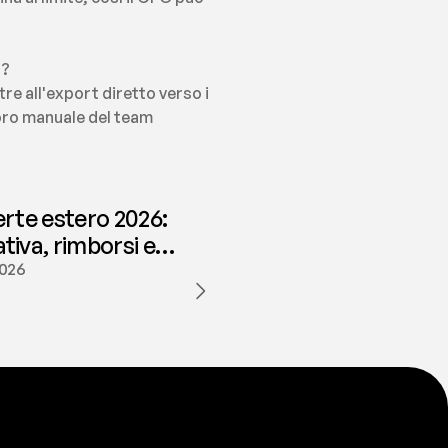
h?
re all'export diretto verso i 
voro manuale del team 
erte estero 2026:
iva, rimborsi e
ione | fees
2026