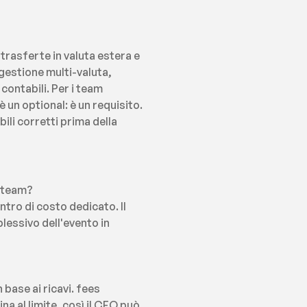
asferte in valuta estera e 
estione multi-valuta, 
ontabili. Per i team 
un optional: è un requisito. 
li corretti prima della 
l team?
tro di costo dedicato. Il 
lessivo dell'evento in 
base ai ricavi. fees 
a al limite, così il CFO può 