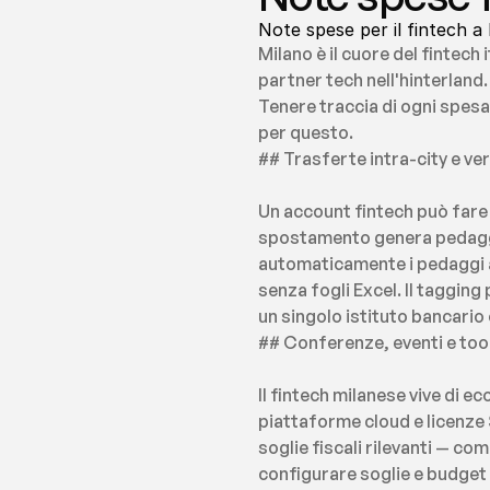
Note spese per il fintech a
Milano è il cuore del fintech
partner tech nell'hinterland
Tenere traccia di ogni spesa
per questo.
## Trasferte intra-city e ve
Un account fintech può fare 
spostamento genera pedaggi,
automaticamente i pedaggi as
senza fogli Excel. Il taggin
un singolo istituto bancario
## Conferenze, eventi e tool 
Il fintech milanese vive di 
piattaforme cloud e licenze
soglie fiscali rilevanti — co
configurare soglie e budget p