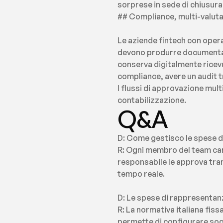
sorprese in sede di chiusura
## Compliance, multi-valuta e
Le aziende fintech con oper
devono produrre documentazio
conserva digitalmente ricevut
compliance, avere un audit tr
I flussi di approvazione mult
contabilizzazione.
Q&A
D: Come gestisco le spese d
R: Ogni membro del team caric
responsabile le approva trami
tempo reale.
D: Le spese di rappresentanza
R: La normativa italiana fiss
permette di configurare sogli