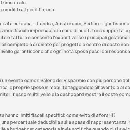
 trimestrale.
 audit trail per il fintech
atività europea — Londra, Amsterdam, Berlino — gestiscono tr
ne fiscale impeccabile in caso di audit. fees supporta la g
e e fatture e consente l'export verso i principali gestionali c
ail completo e ordinato per progetto o centro di costo non è 
ilivello garantiscono che ogni nota spese passi dai responsabi
i un evento come il Salone del Risparmio con più persone de
a le proprie spese in mobilità taggandole all'evento o al cen
te il flusso multilivello e la dashboard mostra il costo comp
 hanno limiti fiscali specifici: come evito di sforarli?
a una percentuale deducibile sulle spese di rappresentanza in 
e e budget per categoria e invia notifiche quando ci si avvicin