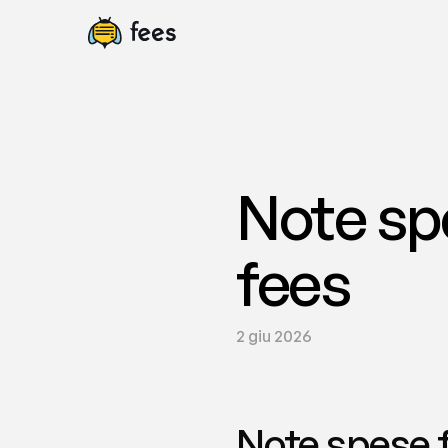
Note spe
fees
2 giu 2026
Note spese f