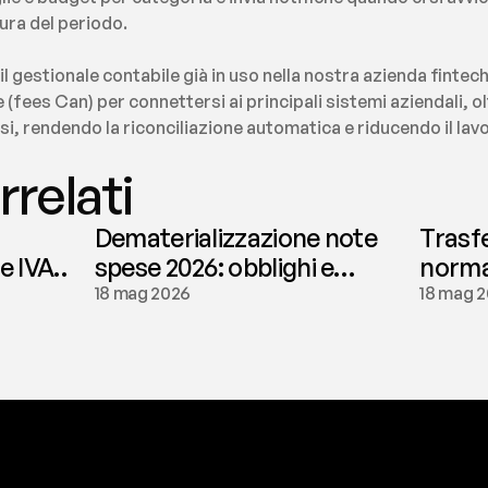
sura del periodo.
l gestionale contabile già in uso nella nostra azienda fintec
 (fees Can) per connettersi ai principali sistemi aziendali, olt
usi, rendendo la riconciliazione automatica e riducendo il la
rrelati
Dematerializzazione note
Trasf
le IVA
spese 2026: obblighi e
normat
conservazione | fees
tassaz
18 mag 2026
18 mag 