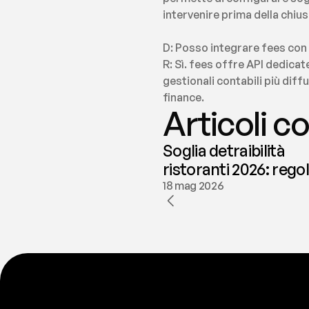
intervenire prima della chiu
D: Posso integrare fees con i
R: Sì. fees offre API dedicate
gestionali contabili più diff
finance.
Articoli co
Soglia detraibilità
ristoranti 2026: rego
e deducibilità | fees
18 mag 2026