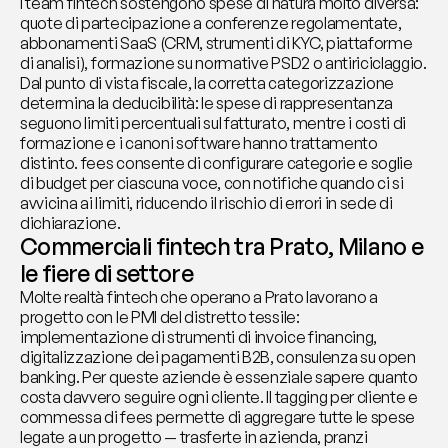
I team fintech sostengono spese di natura molto diversa: 
quote di partecipazione a conferenze regolamentate, 
abbonamenti SaaS (CRM, strumenti di KYC, piattaforme 
di analisi), formazione su normative PSD2 o antiriciclaggio. 
Dal punto di vista fiscale, la corretta categorizzazione 
determina la deducibilità: le spese di rappresentanza 
seguono limiti percentuali sul fatturato, mentre i costi di 
formazione e i canoni software hanno trattamento 
distinto. fees consente di configurare categorie e soglie 
di budget per ciascuna voce, con notifiche quando ci si 
avvicina ai limiti, riducendo il rischio di errori in sede di 
dichiarazione.
Commerciali fintech tra Prato, Milano e 
le fiere di settore
Molte realtà fintech che operano a Prato lavorano a 
progetto con le PMI del distretto tessile: 
implementazione di strumenti di invoice financing, 
digitalizzazione dei pagamenti B2B, consulenza su open 
banking. Per queste aziende è essenziale sapere quanto 
costa davvero seguire ogni cliente. Il tagging per cliente e 
commessa di fees permette di aggregare tutte le spese 
legate a un progetto — trasferte in azienda, pranzi 