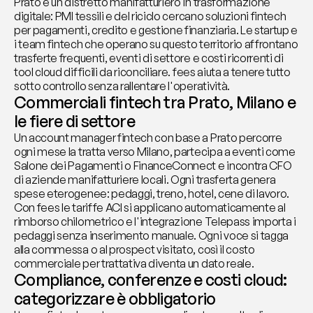
Prato è un distretto manifatturiero in trasformazione 
digitale: PMI tessili e del riciclo cercano soluzioni fintech 
per pagamenti, credito e gestione finanziaria. Le startup e 
i team fintech che operano su questo territorio affrontano 
trasferte frequenti, eventi di settore e costi ricorrenti di 
tool cloud difficili da riconciliare. fees aiuta a tenere tutto 
sotto controllo senza rallentare l'operatività.
Commerciali fintech tra Prato, Milano e 
le fiere di settore
Un account manager fintech con base a Prato percorre 
ogni mese la tratta verso Milano, partecipa a eventi come 
Salone dei Pagamenti o FinanceConnect e incontra CFO 
di aziende manifatturiere locali. Ogni trasferta genera 
spese eterogenee: pedaggi, treno, hotel, cene di lavoro. 
Con fees le tariffe ACI si applicano automaticamente al 
rimborso chilometrico e l'integrazione Telepass importa i 
pedaggi senza inserimento manuale. Ogni voce si tagga 
alla commessa o al prospect visitato, così il costo 
commerciale per trattativa diventa un dato reale.
Compliance, conferenze e costi cloud: 
categorizzare è obbligatorio