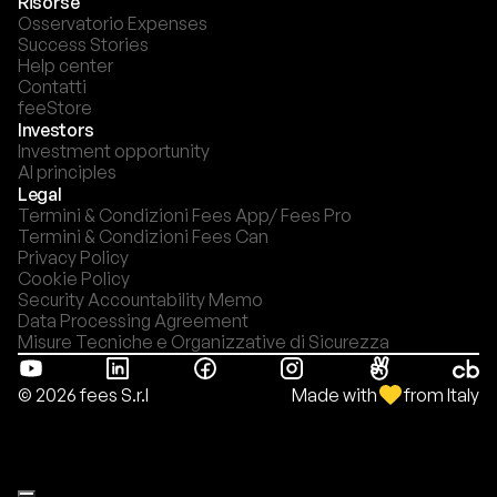
Risorse
Osservatorio Expenses
Success Stories
Help center
Contatti
feeStore
Investors
Investment opportunity
AI principles
Legal
Termini & Condizioni Fees App/ Fees Pro
Termini & Condizioni Fees Can
Privacy Policy
Cookie Policy
Security Accountability Memo
Data Processing Agreement
Misure Tecniche e Organizzative di Sicurezza
Made with
from Italy
© 2026 fees S.r.l