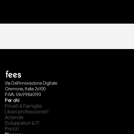
T
r
i
a
l
g
r
a
t
i
s
,
n
e
s
s
u
n
a
c
a
r
t
a
r
i
c
h
i
e
s
t
a
.
Via Dell'innovazione Digitale
Cremona, Italia 26100
P.IVA: 01699840193
Per chi
Privati & Famiglie
Liberi professionisti
Aziende
Sviluppatori & IT
Prezzi