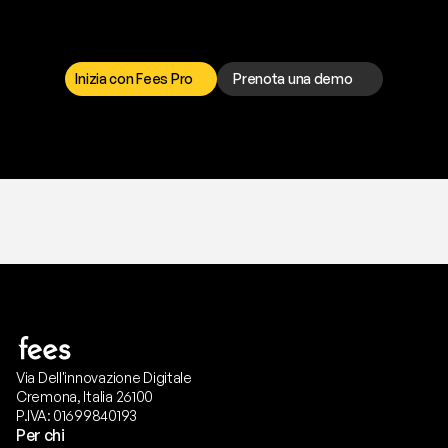
I
l
n
o
s
t
r
o
t
e
a
m
d
i
s
u
p
p
o
r
t
o
è
a
t
u
a
d
i
s
p
o
s
i
z
i
o
n
e
p
e
r
r
i
s
o
l
v
e
r
e
q
u
a
l
s
i
a
s
i
p
r
o
b
l
e
m
a
.
S
c
e
g
l
i
i
l
c
a
n
a
l
e
c
h
e
p
r
e
f
e
r
i
s
c
i
.
Inizia con Fees Pro
Prenota una demo
T
r
i
a
l
g
r
a
t
i
s
,
n
e
s
s
u
n
a
c
a
r
t
a
r
i
c
h
i
e
s
t
a
.
Via Dell'innovazione Digitale
Cremona, Italia 26100
P.IVA: 01699840193
Per chi