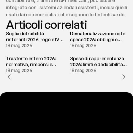
contabilità e, tramite le API fees Can, può essere 
integrato con i sistemi aziendali esistenti, inclusi quelli 
usati dai commercialisti che seguono le fintech sarde.
Articoli correlati
Soglia detraibilità
Dematerializzazione note
ristoranti 2026: regole IVA
spese 2026: obblighi e
e deducibilità | fees
18 mag 2026
conservazione | fees
18 mag 2026
Trasferte estero 2026:
Spese di rappresentanza
normativa, rimborsi e
2026: limiti e deducibilità |
tassazione | fees
18 mag 2026
fees
18 mag 2026
P
r
o
n
t
o
a
t
o
g
l
i
e
r
t
i
q
u
e
s
t
o
p
r
o
b
l
e
m
a
d
a
l
l
a
t
e
s
t
a
?