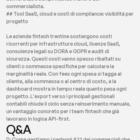
commercialista.
## Tool SaaS, cloud e costi di compliance: visibilità per 
progetto
Le aziende fintech trentine sostengono costi 
ricorrenti per infrastrutture cloud, licenze SaaS, 
consulenze legali su DORA e GDPR e audit di 
sicurezza. Questi costi vanno spesso ribaltati su 
clienti o commesse specifiche per calcolare la 
marginalità reale. Con fees ogni spesa si tagga al 
cliente, alla commessa o al centro di costo, e la 
dashboard mostra in tempo reale quanto pesa ogni 
progetto. L'export verso i principali gestionali 
contabili chiude il ciclo senza reinserimento manuale, 
un vantaggio concreto per i team fintech che già 
lavorano in logica API-first.
Q&A
D: Come gestiamo i pedaggi A22 dei commerciali che 