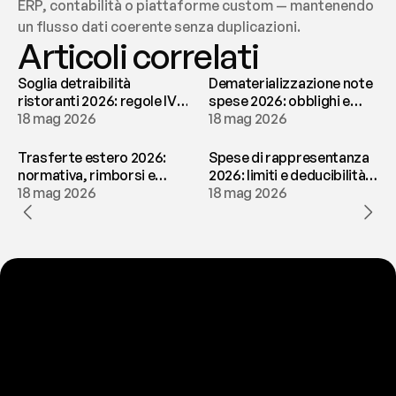
ERP, contabilità o piattaforme custom — mantenendo 
un flusso dati coerente senza duplicazioni.
Articoli correlati
Soglia detraibilità
Dematerializzazione note
ristoranti 2026: regole IVA
spese 2026: obblighi e
e deducibilità | fees
18 mag 2026
conservazione | fees
18 mag 2026
Trasferte estero 2026:
Spese di rappresentanza
normativa, rimborsi e
2026: limiti e deducibilità |
tassazione | fees
18 mag 2026
fees
18 mag 2026
P
r
o
n
t
o
a
t
o
g
l
i
e
r
t
i
q
u
e
s
t
o
p
r
o
b
l
e
m
a
d
a
l
l
a
t
e
s
t
a
?