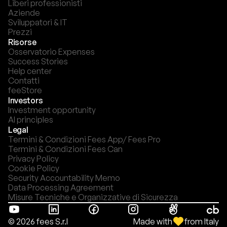
Liberi professionisti
Aziende
Sviluppatori & IT
Prezzi
Risorse
Osservatorio Expenses
Success Stories
Help center
Contatti
feeStore
Investors
Investment opportunity
AI principles
Legal
Termini & Condizioni Fees App/ Fees Pro
Termini & Condizioni Fees Can
Privacy Policy
Cookie Policy
Security Accountability Memo
Data Processing Agreement
Misure Tecniche e Organizzative di Sicurezza
Made with
from Italy
© 2026 fees S.r.l