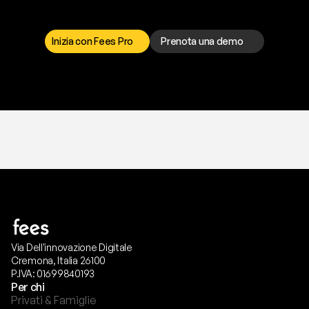
I
l
n
o
s
t
r
o
t
e
a
m
d
i
s
u
p
p
o
r
t
o
è
a
t
u
a
d
i
s
p
o
s
i
z
i
o
n
e
p
e
r
r
i
s
o
l
v
e
r
e
q
u
a
l
s
i
a
s
i
p
r
o
b
l
e
m
a
.
S
c
e
g
l
i
i
l
c
a
n
a
l
e
c
h
e
p
r
e
f
e
r
i
s
c
i
.
Inizia con Fees Pro
Prenota una demo
T
r
i
a
l
g
r
a
t
i
s
,
n
e
s
s
u
n
a
c
a
r
t
a
r
i
c
h
i
e
s
t
a
.
Via Dell'innovazione Digitale
Cremona, Italia 26100
P.IVA: 01699840193
Per chi
Privati & Famiglie