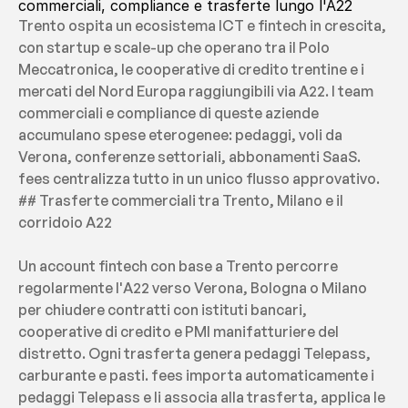
commerciali, compliance e trasferte lungo l'A22
Trento ospita un ecosistema ICT e fintech in crescita, 
con startup e scale-up che operano tra il Polo 
Meccatronica, le cooperative di credito trentine e i 
mercati del Nord Europa raggiungibili via A22. I team 
commerciali e compliance di queste aziende 
accumulano spese eterogenee: pedaggi, voli da 
Verona, conferenze settoriali, abbonamenti SaaS. 
fees centralizza tutto in un unico flusso approvativo.
## Trasferte commerciali tra Trento, Milano e il 
corridoio A22
Un account fintech con base a Trento percorre 
regolarmente l'A22 verso Verona, Bologna o Milano 
per chiudere contratti con istituti bancari, 
cooperative di credito e PMI manifatturiere del 
distretto. Ogni trasferta genera pedaggi Telepass, 
carburante e pasti. fees importa automaticamente i 
pedaggi Telepass e li associa alla trasferta, applica le 