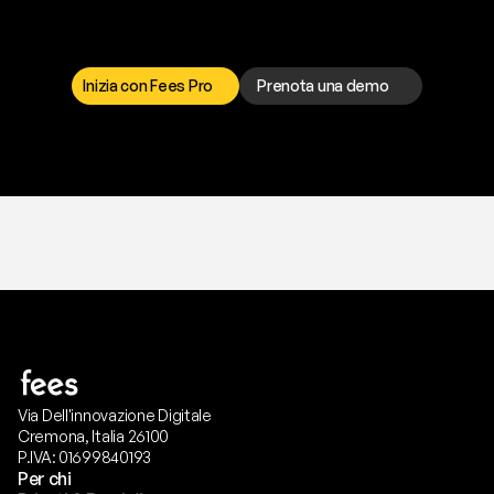
I
l
n
o
s
t
r
o
t
e
a
m
d
i
s
u
p
p
o
r
t
o
è
a
t
u
a
d
i
s
p
o
s
i
z
i
o
n
e
p
e
r
r
i
s
o
l
v
e
r
e
q
u
a
l
s
i
a
s
i
p
r
o
b
l
e
m
a
.
S
c
e
g
l
i
i
l
c
a
n
a
l
e
c
h
e
p
r
e
f
e
r
i
s
c
i
.
Inizia con Fees Pro
Prenota una demo
T
r
i
a
l
g
r
a
t
i
s
,
n
e
s
s
u
n
a
c
a
r
t
a
r
i
c
h
i
e
s
t
a
.
Via Dell'innovazione Digitale
Cremona, Italia 26100
P.IVA: 01699840193
Per chi