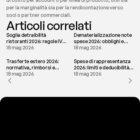
di costo per account o per linea di prodotto, utili sia 
per la marginalità sia per la rendicontazione verso 
soci o partner commerciali.
Articoli correlati
Soglia detraibilità
Dematerializzazione note
ristoranti 2026: regole IVA
spese 2026: obblighi e
e deducibilità | fees
18 mag 2026
conservazione | fees
18 mag 2026
Trasferte estero 2026:
Spese di rappresentanza
normativa, rimborsi e
2026: limiti e deducibilità |
tassazione | fees
18 mag 2026
fees
18 mag 2026
P
r
o
n
t
o
a
t
o
g
l
i
e
r
t
i
q
u
e
s
t
o
p
r
o
b
l
e
m
a
d
a
l
l
a
t
e
s
t
a
?