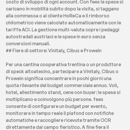
costo di sviluppo di ogni account. Con fees le spese si 
caricano in mobilità subito dopo la visita, si taggano 
alla commessa o al cliente HoReCa e il rimborso 
chilometrico viene calcolato automaticamente con le 
tariffe ACI. La gestione multi-valuta copre i pedaggi 
autostradali austriaci e le spese in euro senza 
conversioni manuali.
## Fiere di settore: Vinitaly, Cibus e Prowein
Per una cantina cooperativa trentina o un produttore 
di speck altoatesino, partecipare a Vinitaly, Cibus o 
Prowein significa concentrare in pochi giorni una 
quota rilevante del budget commerciale annuo. Voli, 
hotel, allestimento stand, cene con buyer: le spese si 
moltiplicano e coinvolgono più persone. fees 
consente di configurare un budget per evento, 
monitorare in tempo reale il plafond con notifiche 
automatiche e raccogliere ricevute tramite OCR 
direttamente dal campo fieristico. A fine fiera il 