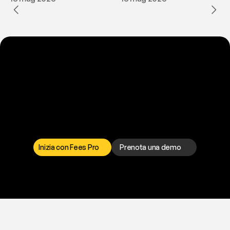
P
r
o
n
t
o
a
t
o
g
l
i
e
r
t
i
q
u
e
s
t
o
p
r
o
b
l
e
m
a
d
a
l
l
a
t
e
s
t
a
?
I
l
n
o
s
t
r
o
t
e
a
m
d
i
s
u
p
p
o
r
t
o
è
a
t
u
a
d
i
s
p
o
s
i
z
i
o
n
e
p
e
r
r
i
s
o
l
v
e
r
e
q
u
a
l
s
i
a
s
i
p
r
o
b
l
e
m
a
.
S
c
e
g
l
i
i
l
c
a
n
a
l
e
c
h
e
p
r
e
f
e
r
i
s
c
i
.
Inizia con Fees Pro
Prenota una demo
T
r
i
a
l
g
r
a
t
i
s
,
n
e
s
s
u
n
a
c
a
r
t
a
r
i
c
h
i
e
s
t
a
.