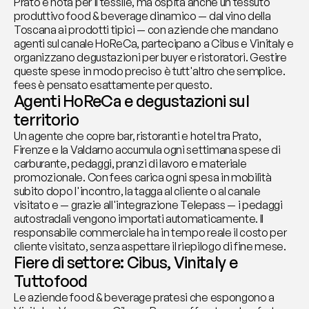
Prato è nota per il tessile, ma ospita anche un tessuto 
produttivo food & beverage dinamico — dal vino della 
Toscana ai prodotti tipici — con aziende che mandano 
agenti sul canale HoReCa, partecipano a Cibus e Vinitaly e 
organizzano degustazioni per buyer e ristoratori. Gestire 
queste spese in modo preciso è tutt'altro che semplice. 
fees è pensato esattamente per questo.
Agenti HoReCa e degustazioni sul 
territorio
Un agente che copre bar, ristoranti e hotel tra Prato, 
Firenze e la Valdarno accumula ogni settimana spese di 
carburante, pedaggi, pranzi di lavoro e materiale 
promozionale. Con fees carica ogni spesa in mobilità 
subito dopo l'incontro, la tagga al cliente o al canale 
visitato e — grazie all'integrazione Telepass — i pedaggi 
autostradali vengono importati automaticamente. Il 
responsabile commerciale ha in tempo reale il costo per 
cliente visitato, senza aspettare il riepilogo di fine mese.
Fiere di settore: Cibus, Vinitaly e 
Tuttofood
Le aziende food & beverage pratesi che espongono a 