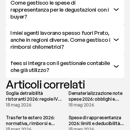
Come gestisco le spese di 
rappresentanza per le degustazioni con i 
buyer?
I miei agenti lavorano spesso fuori Prato, 
anche in regioni diverse. Come gestisco i 
rimborsi chilometrici?
fees si integra con il gestionale contabile 
che già utilizzo?
Articoli correlati
Soglia detraibilità
Dematerializzazione note
ristoranti 2026: regole IVA
spese 2026: obblighi e
e deducibilità | fees
18 mag 2026
conservazione | fees
18 mag 2026
Trasferte estero 2026:
Spese di rappresentanza
normativa, rimborsi e
2026: limiti e deducibilità |
tassazione | fees
18 mag 2026
fees
18 mag 2026