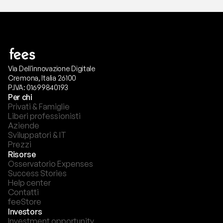
Via Dell'innovazione Digitale
Cremona, Italia 26100
P.IVA: 01699840193
Per chi
Privati & Famiglie
Liberi professionisti
Aziende
Sviluppatori & IT
Prezzi
Risorse
Osservatorio Expenses
Success Stories
Help center
Contatti
feeStore
Investors
Investment opportunity