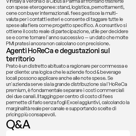
Vinitaly a Verona o a Cibus a Parma affrontano trasferte 
con spese eterogenee: stand, logistica, pernottamenti, 
cene con buyer internazionali. fees gestisce la multi-
valuta per i contatti esteri e consente di taggare tutte le 
spese alla fiera come progetto specifico. A consuntivo si 
ottiene il costo reale di partecipazione, utile per decidere 
se e come tornare l'anno successivo — un dato che molte 
PMI pratesi ancora non calcolano con precisione.
Agenti HoReCa e degustazioni sul 
territorio
Prato è un distretto abituato a ragionare per commessa e 
per cliente: una logica che le aziende food & beverage 
locali possono applicare anche alle note spese. Se 
un'azienda serve sia la grande distribuzione sia l'HoReCa 
premium, è fondamentale separare i costi commerciali 
dei due canali. Il tagging per centro di costo di fees 
permette di farlo senza fogli Excel aggiuntivi, calcolando la 
marginalità reale per canale e supportando scelte di 
pricing più consapevoli.
Q&A