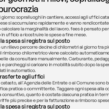
 burocrazia
iorno: sopralluoghi in cantiere, accessi agli uffici catasta
e spese si accumulano rapidamente e vanno rendiconta
e o calcolare la marginalità del lavoro. fees è pensato pe
 ufficio a ricostruire le spese a fine mese.
: la spesa si registra sul posto
rilievo percorre decine di chilometri al giorno tra più 
l rimborso chilometrico viene calcolato automaticamen
belle da consultare manualmente. Carburante, pedaggi 
 e parcheggi si caricano in mobilità subito dopo la spe
dati in automatico.
rasferte agli uffici
el catasto, all'Agenzia delle Entrate o al Comune sono b
fica pratica o committente. Taggare ogni spesa alla co
a consuntivo, quanto è costata ciascuna pratica in term
tariffe più precise e per la fatturazione a rimborso spese
: la spesa si registra sul posto