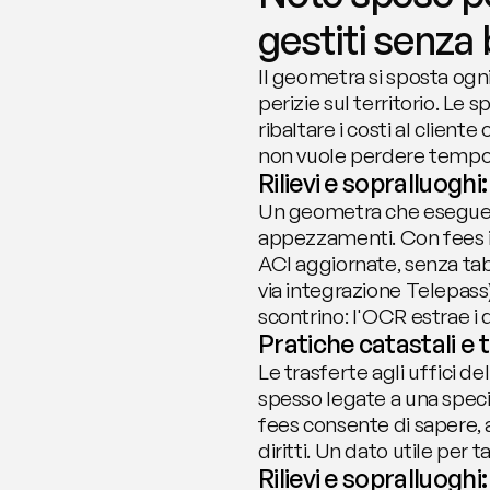
gestiti senza
Il geometra si sposta ogni g
perizie sul territorio. L
ribaltare i costi al client
non vuole perdere tempo in
Rilievi e sopralluoghi
Un geometra che esegue un 
appezzamenti. Con fees i
ACI aggiornate, senza ta
via integrazione Telepass)
scontrino: l'OCR estrae i 
Pratiche catastali e t
Le trasferte agli uffici d
spesso legate a una speci
fees consente di sapere, 
diritti. Un dato utile per 
Rilievi e sopralluoghi