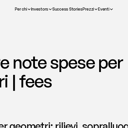
Per chi
Investors
Success Stories
Prezzi
Eventi
e note spese per 
 | fees
 geometri: rilievi, sopralluogh