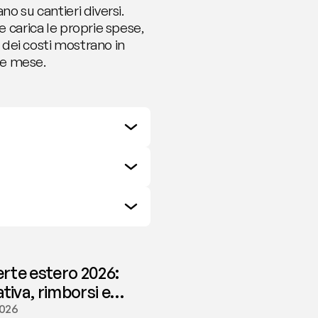
o su cantieri diversi. 
 carica le proprie spese, 
 dei costi mostrano in 
ne mese.
erte estero 2026:
iva, rimborsi e
ione | fees
2026