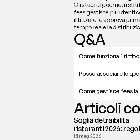
Gli studi di geometri strut
fees gestisce più utenti co
il titolare le approva prim
tempo reale la distribuz
Q&A
Come funziona il rimbor
Posso associare le spe
Come gestisce fees la 
Articoli co
Soglia detraibilità
ristoranti 2026: rego
e deducibilità | fees
18 mag 2026