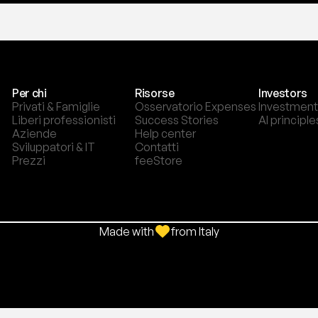
Per chi
Risorse
Investors
Privati & Famiglie
Osservatorio Expenses
Investment
Liberi professionisti
Success Stories
AI principle
Aziende
Help center
Sviluppatori & IT
Contatti
Prezzi
feeStore
Made with
from Italy