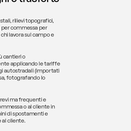
li, rilievi topografici, 
te per commessa per 
r chi lavora sul campo e 
cantieri o 
te applicando le tariffe 
autostradali (importati 
sa, fotografando lo 
revi ma frequenti e 
mmessa o al cliente in 
ini di spostamenti e 
 al cliente.