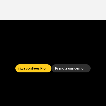
a
t
o
g
l
i
e
r
t
i
q
u
e
s
t
o
p
r
o
b
l
e
m
a
d
a
l
l
e
r
r
i
s
o
l
v
e
r
e
q
u
a
l
s
i
a
s
i
p
r
o
b
l
e
m
a
.
S
c
e
g
l
i
i
l
c
a
n
a
l
e
c
h
e
p
r
e
f
e
r
i
s
c
i
.
Inizia con Fees Pro
Prenota una demo
T
r
i
a
l
g
r
a
t
i
s
,
n
e
s
s
u
n
a
c
a
r
t
a
r
i
c
h
i
e
s
t
a
.