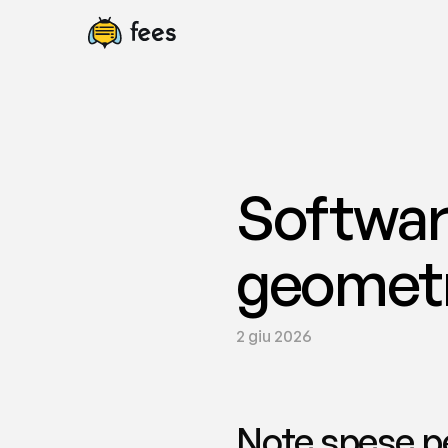
Softwar
geometri
2 giu 2026
Note spese per