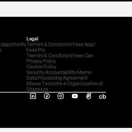
Legal
 opportunity
Termini & Condizioni Fees App/ 
s
Fees Pro
Termini & Condizioni Fees Can
Privacy Policy
Cookie Policy
Security Accountability Memo
Data Processing Agreement
Misure Tecniche e Organizzative di 
Sicurezza