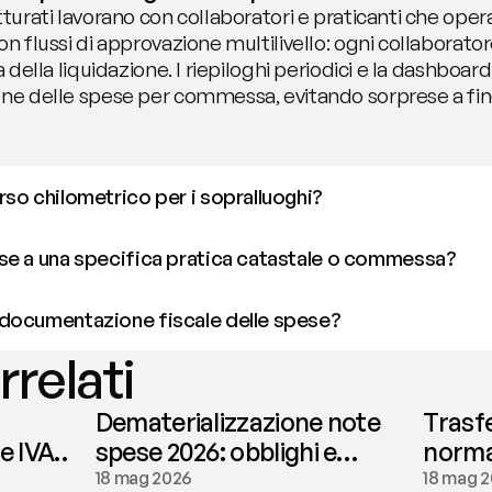
turati lavorano con collaboratori e praticanti che operan
n flussi di approvazione multilivello: ogni collaboratore
a della liquidazione. I riepiloghi periodici e la dashboard
ione delle spese per commessa, evitando sorprese a fi
so chilometrico per i sopralluoghi?
se a una specifica pratica catastale o commessa?
documentazione fiscale delle spese?
rrelati
Dematerializzazione note
Trasf
le IVA
spese 2026: obblighi e
normat
conservazione | fees
tassaz
18 mag 2026
18 mag 