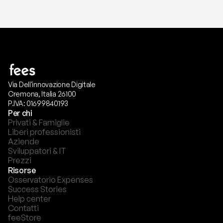
Via Dell'innovazione Digitale
Cremona, Italia 26100
P.IVA: 01699840193
Per chi
Privati & Famiglie
Liberi professionisti
Aziende
Sviluppatori & IT
Prezzi
Risorse
Osservatorio Expenses
Success Stories
Help center
Contatti
feeStore