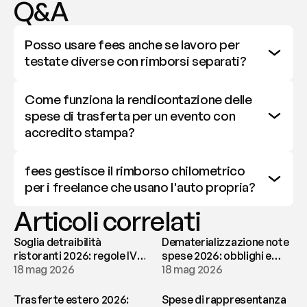
Q&A
Posso usare fees anche se lavoro per 
testate diverse con rimborsi separati?
Come funziona la rendicontazione delle 
spese di trasferta per un evento con 
accredito stampa?
fees gestisce il rimborso chilometrico 
per i freelance che usano l'auto propria?
Articoli correlati
Soglia detraibilità
Dematerializzazione note
ristoranti 2026: regole IVA
spese 2026: obblighi e
e deducibilità | fees
18 mag 2026
conservazione | fees
18 mag 2026
Trasferte estero 2026:
Spese di rappresentanza