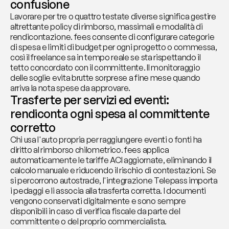
confusione
Lavorare per tre o quattro testate diverse significa gestire 
altrettante policy di rimborso, massimali e modalità di 
rendicontazione. fees consente di configurare categorie 
di spesa e limiti di budget per ogni progetto o commessa, 
così il freelance sa in tempo reale se sta rispettando il 
tetto concordato con il committente. Il monitoraggio 
delle soglie evita brutte sorprese a fine mese quando 
arriva la nota spese da approvare.
Trasferte per servizi ed eventi: 
rendiconta ogni spesa al committente 
corretto
Chi usa l'auto propria per raggiungere eventi o fonti ha 
diritto al rimborso chilometrico. fees applica 
automaticamente le tariffe ACI aggiornate, eliminando il 
calcolo manuale e riducendo il rischio di contestazioni. Se 
si percorrono autostrade, l'integrazione Telepass importa 
i pedaggi e li associa alla trasferta corretta. I documenti 
vengono conservati digitalmente e sono sempre 
disponibili in caso di verifica fiscale da parte del 
committente o del proprio commercialista.