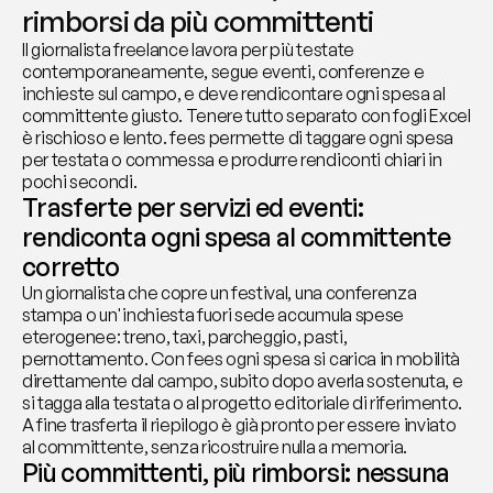
rimborsi da più committenti
Il giornalista freelance lavora per più testate 
contemporaneamente, segue eventi, conferenze e 
inchieste sul campo, e deve rendicontare ogni spesa al 
committente giusto. Tenere tutto separato con fogli Excel 
è rischioso e lento. fees permette di taggare ogni spesa 
per testata o commessa e produrre rendiconti chiari in 
pochi secondi.
Trasferte per servizi ed eventi: 
rendiconta ogni spesa al committente 
corretto
Un giornalista che copre un festival, una conferenza 
stampa o un'inchiesta fuori sede accumula spese 
eterogenee: treno, taxi, parcheggio, pasti, 
pernottamento. Con fees ogni spesa si carica in mobilità 
direttamente dal campo, subito dopo averla sostenuta, e 
si tagga alla testata o al progetto editoriale di riferimento. 
A fine trasferta il riepilogo è già pronto per essere inviato 
al committente, senza ricostruire nulla a memoria.
Più committenti, più rimborsi: nessuna 