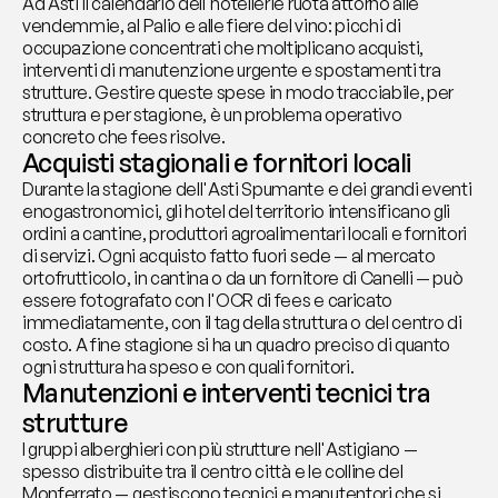
Ad Asti il calendario dell'hotellerie ruota attorno alle 
vendemmie, al Palio e alle fiere del vino: picchi di 
occupazione concentrati che moltiplicano acquisti, 
interventi di manutenzione urgente e spostamenti tra 
strutture. Gestire queste spese in modo tracciabile, per 
struttura e per stagione, è un problema operativo 
concreto che fees risolve.
Acquisti stagionali e fornitori locali
Durante la stagione dell'Asti Spumante e dei grandi eventi 
enogastronomici, gli hotel del territorio intensificano gli 
ordini a cantine, produttori agroalimentari locali e fornitori 
di servizi. Ogni acquisto fatto fuori sede — al mercato 
ortofrutticolo, in cantina o da un fornitore di Canelli — può 
essere fotografato con l'OCR di fees e caricato 
immediatamente, con il tag della struttura o del centro di 
costo. A fine stagione si ha un quadro preciso di quanto 
ogni struttura ha speso e con quali fornitori.
Manutenzioni e interventi tecnici tra 
strutture
I gruppi alberghieri con più strutture nell'Astigiano — 
spesso distribuite tra il centro città e le colline del 
Monferrato — gestiscono tecnici e manutentori che si 