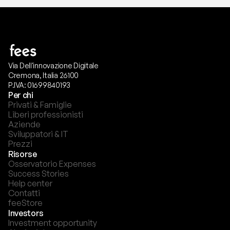
Via Dell'innovazione Digitale
Cremona, Italia 26100
P.IVA: 01699840193
Per chi
Privati & Famiglie
Liberi professionisti
Aziende
Sviluppatori & IT
Prezzi
Risorse
Osservatorio Expenses
Success Stories
Help center
Contatti
feeStore
Investors
Investment opportunity