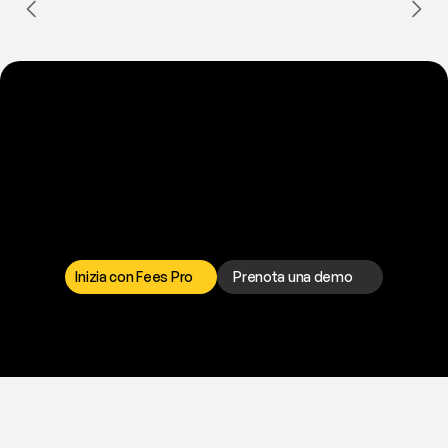
P
r
o
n
t
o
a
t
o
g
l
i
e
r
t
i
q
u
e
s
t
o
p
r
o
b
l
e
m
a
d
a
l
l
a
t
e
s
t
a
?
I
l
n
o
s
t
r
o
t
e
a
m
d
i
s
u
p
p
o
r
t
o
è
a
t
u
a
d
i
s
p
o
s
i
z
i
o
n
e
p
e
r
r
i
s
o
l
v
e
r
e
q
u
a
l
s
i
a
s
i
p
r
o
b
l
e
m
a
.
S
c
e
g
l
i
i
l
c
a
n
a
l
e
c
h
e
p
r
e
f
e
r
i
s
c
i
.
Inizia con Fees Pro
Prenota una demo
T
r
i
a
l
g
r
a
t
i
s
,
n
e
s
s
u
n
a
c
a
r
t
a
r
i
c
h
i
e
s
t
a
.