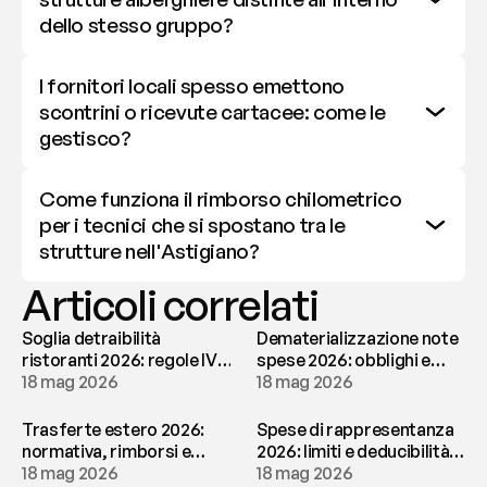
dello stesso gruppo?
I fornitori locali spesso emettono 
scontrini o ricevute cartacee: come le 
gestisco?
Come funziona il rimborso chilometrico 
per i tecnici che si spostano tra le 
strutture nell'Astigiano?
Articoli correlati
Soglia detraibilità
Dematerializzazione note
ristoranti 2026: regole IVA
spese 2026: obblighi e
e deducibilità | fees
18 mag 2026
conservazione | fees
18 mag 2026
Trasferte estero 2026:
Spese di rappresentanza
normativa, rimborsi e
2026: limiti e deducibilità |
tassazione | fees
18 mag 2026
fees
18 mag 2026