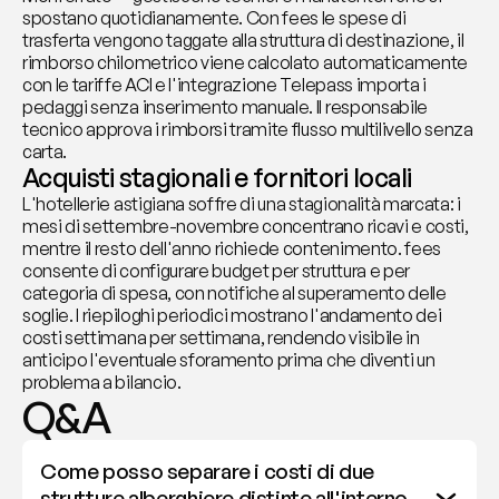
spostano quotidianamente. Con fees le spese di 
trasferta vengono taggate alla struttura di destinazione, il 
rimborso chilometrico viene calcolato automaticamente 
con le tariffe ACI e l'integrazione Telepass importa i 
pedaggi senza inserimento manuale. Il responsabile 
tecnico approva i rimborsi tramite flusso multilivello senza 
carta.
Acquisti stagionali e fornitori locali
L'hotellerie astigiana soffre di una stagionalità marcata: i 
mesi di settembre-novembre concentrano ricavi e costi, 
mentre il resto dell'anno richiede contenimento. fees 
consente di configurare budget per struttura e per 
categoria di spesa, con notifiche al superamento delle 
soglie. I riepiloghi periodici mostrano l'andamento dei 
costi settimana per settimana, rendendo visibile in 
anticipo l'eventuale sforamento prima che diventi un 
problema a bilancio.
Q&A
Come posso separare i costi di due 
strutture alberghiere distinte all'interno 