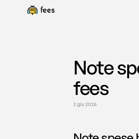
Note spe
fees
2 giu 2026
Note spese h