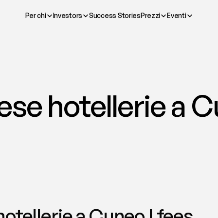
Per chi
Investors
Success Stories
Prezzi
Eventi
se hotellerie a Cu
otellerie a Cuneo | fees