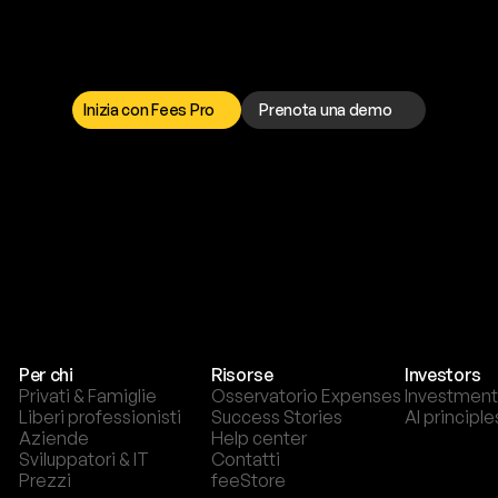
a
t
o
g
l
i
e
r
t
i
q
u
e
s
t
o
p
r
o
b
l
e
m
a
d
a
l
l
o
r
t
o
è
a
t
u
a
d
i
s
p
o
s
i
z
i
o
n
e
p
e
r
r
i
s
o
l
v
e
r
e
q
u
a
l
s
i
a
s
i
p
r
o
b
l
e
m
a
.
S
c
e
g
l
i
i
Inizia con Fees Pro
Prenota una demo
T
r
i
a
l
g
r
a
t
i
s
,
n
e
s
s
u
n
a
c
a
r
t
a
r
i
c
h
i
e
s
t
a
.
Per chi
Risorse
Investors
Privati & Famiglie
Osservatorio Expenses
Investment
Liberi professionisti
Success Stories
AI principle
Aziende
Help center
Sviluppatori & IT
Contatti
Prezzi
feeStore