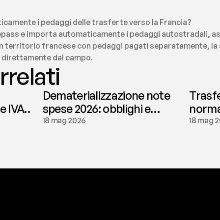
camente i pedaggi delle trasferte verso la Francia?
elepass e importa automaticamente i pedaggi autostradali, ass
 in territorio francese con pedaggi pagati separatamente, la s
a direttamente dal campo.
rrelati
Dematerializzazione note
Trasf
le IVA
spese 2026: obblighi e
normat
conservazione | fees
tassaz
18 mag 2026
18 mag 