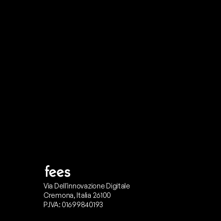
P
r
o
n
t
o
I
l
n
o
s
t
r
o
t
e
a
m
d
i
s
u
p
p
Via Dell'innovazione Digitale
Cremona, Italia 26100
P.IVA: 01699840193