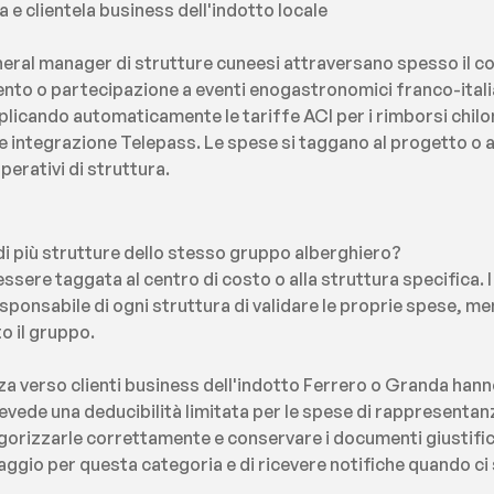
 e clientela business dell'indotto locale
eneral manager di strutture cuneesi attraversano spesso il con
mento o partecipazione a eventi enogastronomici franco-itali
pplicando automaticamente le tariffe ACI per i rimborsi chilo
e integrazione Telepass. Le spese si taggano al progetto o 
perativi di struttura.
i più strutture dello stesso gruppo alberghiero?
sere taggata al centro di costo o alla struttura specifica. I
sponsabile di ogni struttura di validare le proprie spese, men
o il gruppo.
a verso clienti business dell'indotto Ferrero o Granda hanno 
prevede una deducibilità limitata per le spese di rappresentan
egorizzarle correttamente e conservare i documenti giustifica
ggio per questa categoria e di ricevere notifiche quando ci si