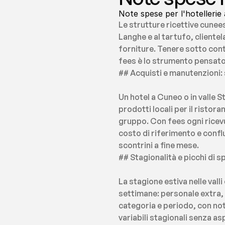
Note spese per l'hotellerie
Le strutture ricettive cunees
Langhe e al tartufo, clientel
forniture. Tenere sotto cont
fees è lo strumento pensato
## Acquisti e manutenzioni: 
Un hotel a Cuneo o in valle S
prodotti locali per il ristor
gruppo. Con fees ogni ricevu
costo di riferimento e conflu
scontrini a fine mese.
## Stagionalità e picchi di 
La stagione estiva nelle vall
settimane: personale extra, 
categoria e periodo, con noti
variabili stagionali senza as