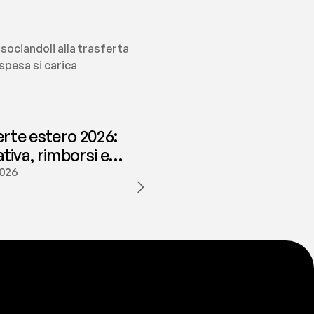
ociandoli alla trasferta 
pesa si carica 
erte estero 2026:
iva, rimborsi e
ione | fees
2026