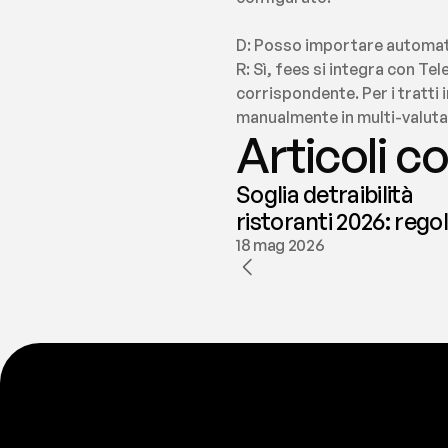
D: Posso importare automati
R: Sì, fees si integra con T
corrispondente. Per i tratti
manualmente in multi-valut
Articoli co
Soglia detraibilità
ristoranti 2026: rego
e deducibilità | fees
18 mag 2026