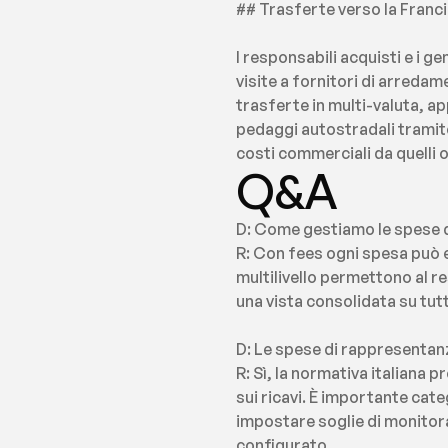
## Trasferte verso la Francia
I responsabili acquisti e i g
visite a fornitori di arreda
trasferte in multi-valuta, a
pedaggi autostradali tramit
costi commerciali da quelli o
Q&A
D: Come gestiamo le spese d
R: Con fees ogni spesa può es
multilivello permettono al re
una vista consolidata su tutt
D: Le spese di rappresentanz
R: Sì, la normativa italiana 
sui ricavi. È importante cat
impostare soglie di monitora
configurato.