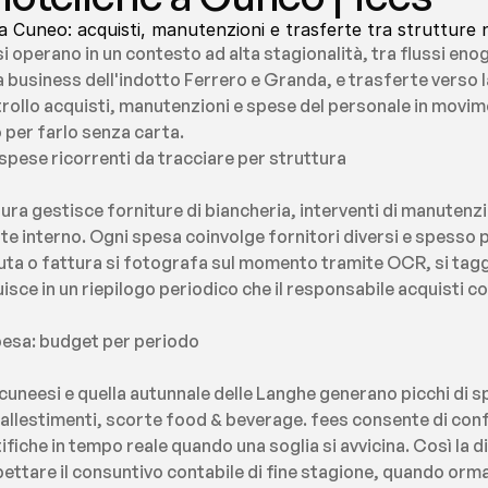
 a Cuneo: acquisti, manutenzioni e trasferte tra strutture 
i operano in un contesto ad alta stagionalità, tra flussi enog
a business dell'indotto Ferrero e Granda, e trasferte verso la
rollo acquisti, manutenzioni e spese del personale in movime
 per farlo senza carta.
spese ricorrenti da tracciare per struttura
tura gestisce forniture di biancheria, interventi di manutenzio
ante interno. Ogni spesa coinvolge fornitori diversi e spesso p
ta o fattura si fotografa sul momento tramite OCR, si tagga 
isce in un riepilogo periodico che il responsabile acquisti co
spesa: budget per periodo
i cuneesi e quella autunnale delle Langhe generano picchi di 
allestimenti, scorte food & beverage. fees consente di config
fiche in tempo reale quando una soglia si avvicina. Così la di
pettare il consuntivo contabile di fine stagione, quando ormai