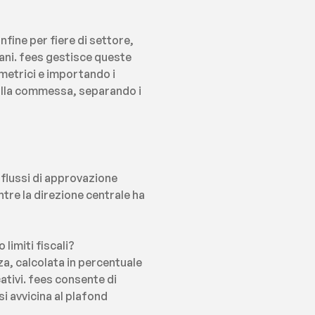
fine per fiere di settore, 
ani. fees gestisce queste 
metrici e importando i 
alla commessa, separando i 
 flussi di approvazione 
tre la direzione centrale ha 
limiti fiscali?
za, calcolata in percentuale 
tivi. fees consente di 
 avvicina al plafond 