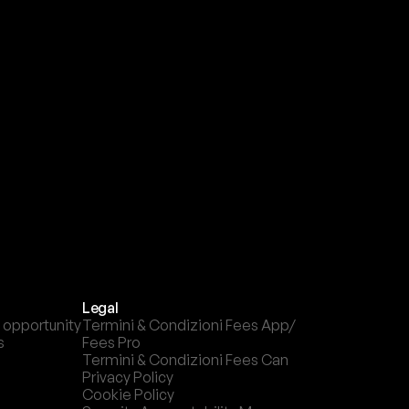
a
t
e
s
t
a
?
l
c
a
n
a
l
e
c
h
e
p
r
e
f
e
r
i
s
c
i
.
Legal
 opportunity
Termini & Condizioni Fees App/ 
s
Fees Pro
Termini & Condizioni Fees Can
Privacy Policy
Cookie Policy