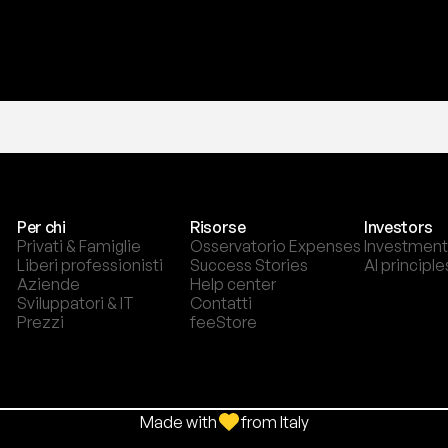
Per chi
Risorse
Investors
Privati & Famiglie
Osservatorio Expenses
Investment
Liberi professionisti
Success Stories
AI principle
Aziende
Help center
Sviluppatori & IT
Contatti
Prezzi
feeStore
Made with
from Italy