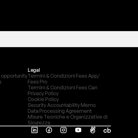
Legal
 opportunity
Termini & Condizioni Fees App/ 
s
Fees Pro
Termini & Condizioni Fees Can
Privacy Policy
Cookie Policy
Security Accountability Memo
Data Processing Agreement
Misure Tecniche e Organizzative di 
Sicurezza