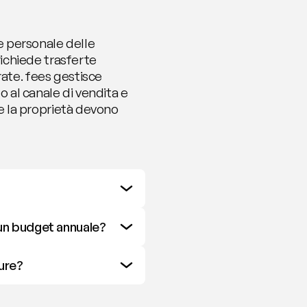
e personale delle 
chiede trasferte 
ate. fees gestisce 
o al canale di vendita e 
 e la proprietà devono 
un budget annuale?
ture?