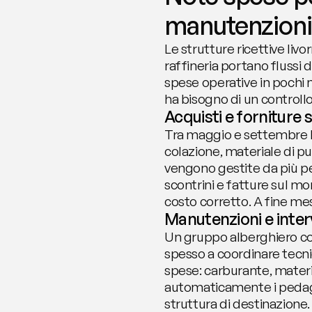
manutenzioni 
Le strutture ricettive liv
raffineria portano flussi 
spese operative in pochi m
ha bisogno di un controllo
Acquisti e forniture s
Tra maggio e settembre le 
colazione, materiale di p
vengono gestite da più p
scontrini e fatture sul mo
costo corretto. A fine mes
Manutenzioni e interv
Un gruppo alberghiero con s
spesso a coordinare tecni
spese: carburante, materia
automaticamente i pedaggi 
struttura di destinazione