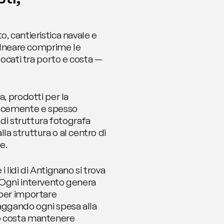
, cantieristica navale e 
balneare comprime le 
locati tra porto e costa — 
, prodotti per la 
locemente e spesso 
i struttura fotografa 
a struttura o al centro di 
e.
lidi di Antignano si trova 
 Ogni intervento genera 
per importare 
aggando ogni spesa alla 
o costa mantenere 