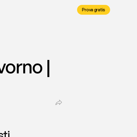
Prova gratis
orno | 
i, 