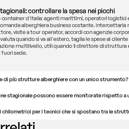
tagionali: controllare la spesa nei picchi
container d'Italia: agenti marittimi, operatori logistici 
omanda alberghiera business costante. Intercettarla ri
tore, visite a tour operator, accordi con agenzie corpor
aluta quando si va all'estero, taglia le spese al cliente 
ione multilivello, utili quando il direttore di struttura
 fuori sede.
 di più strutture alberghiere con un unico strumento?
ne stagionale possono essere monitorate rispetto a 
 chilometrici per i tecnici che si spostano tra le strut
rrelati