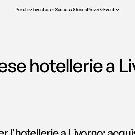
Per chi
Investors
Success Stories
Prezzi
Eventi
se hotellerie a Liv
 l'hotellerie a Livorno: acquist