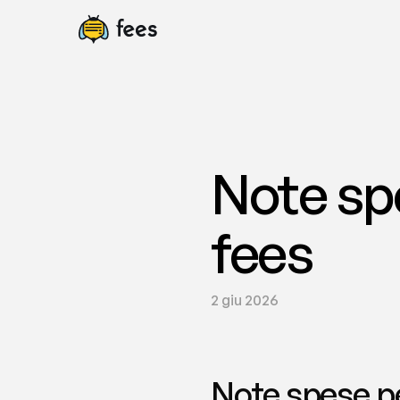
Note spe
fees
2 giu 2026
Note spese per