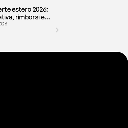
erte estero 2026:
iva, rimborsi e
ione | fees
2026
a
t
e
s
t
a
?