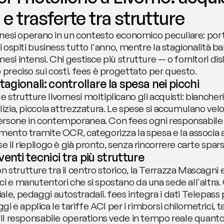
e trasferte tra strutture
ornesi operano in un contesto economico peculiare: porto
di ospiti business tutto l'anno, mentre la stagionalità 
esi intensi. Chi gestisce più strutture — o fornitori dis
 preciso sui costi. fees è progettato per questo.
tagionali: controllare la spesa nei picchi
strutture livornesi moltiplicano gli acquisti: biancheria
ulizia, piccola attrezzatura. Le spese si accumulano ve
ersone in contemporanea. Con fees ogni responsabile d
mento tramite OCR, categorizza la spesa e la associa all
e il riepilogo è già pronto, senza rincorrere carte spars
enti tecnici tra più strutture
trutture tra il centro storico, la Terrazza Mascagni e i 
ci e manutentori che si spostano da una sede all'altra.
le, pedaggi autostradali. fees integra i dati Telepass 
e applica le tariffe ACI per i rimborsi chilometrici, t
. Il responsabile operations vede in tempo reale quant