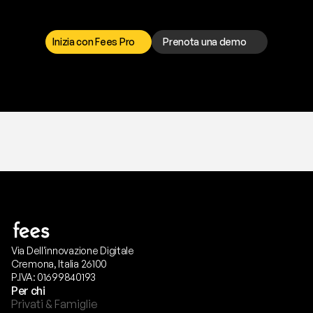
I
l
n
o
s
t
r
o
t
e
a
m
d
i
s
u
p
p
o
r
t
o
è
a
t
u
a
d
i
s
p
o
s
i
z
i
o
n
e
p
e
r
r
i
s
o
l
v
e
r
e
q
u
a
l
s
i
a
s
i
p
r
o
b
l
e
m
a
.
S
c
e
g
l
i
i
l
c
a
n
a
l
e
c
h
e
p
r
e
f
e
r
i
s
c
i
.
Inizia con Fees Pro
Prenota una demo
T
r
i
a
l
g
r
a
t
i
s
,
n
e
s
s
u
n
a
c
a
r
t
a
r
i
c
h
i
e
s
t
a
.
Via Dell'innovazione Digitale
Cremona, Italia 26100
P.IVA: 01699840193
Per chi
Privati & Famiglie