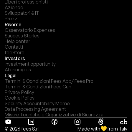
Liberi professionisti
Aziende
Sviluppatori & IT
Prezzi
Risorse
Osservatorio Expenses
Success Stories
Help center
Contatti
feeStore
Investors
Investment opportunity
AI principles
Legal
Termini & Condizioni Fees App/ Fees Pro
Termini & Condizioni Fees Can
Privacy Policy
Cookie Policy
Security Accountability Memo
Data Processing Agreement
Misure Tecniche e Organizzative di Sicurezza
Made with
from Italy
© 2026 fees S.r.l