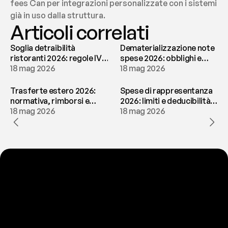
fees Can per integrazioni personalizzate con i sistemi 
già in uso dalla struttura.
Articoli correlati
Soglia detraibilità
Dematerializzazione note
ristoranti 2026: regole IVA
spese 2026: obblighi e
e deducibilità | fees
18 mag 2026
conservazione | fees
18 mag 2026
Trasferte estero 2026:
Spese di rappresentanza
normativa, rimborsi e
2026: limiti e deducibilità |
tassazione | fees
18 mag 2026
fees
18 mag 2026
P
r
o
n
t
o
a
t
o
g
l
i
e
r
t
i
q
u
e
s
t
o
p
r
o
b
l
e
m
a
d
a
l
l
a
t
e
s
t
a
?