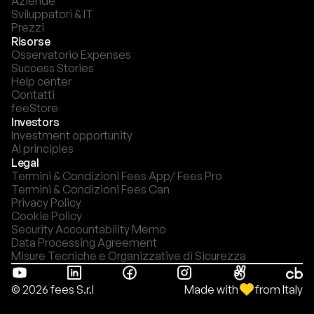
Aziende
Sviluppatori & IT
Prezzi
Risorse
Osservatorio Expenses
Success Stories
Help center
Contatti
feeStore
Investors
Investment opportunity
AI principles
Legal
Termini & Condizioni Fees App/ Fees Pro
Termini & Condizioni Fees Can
Privacy Policy
Cookie Policy
Security Accountability Memo
Data Processing Agreement
Misure Tecniche e Organizzative di Sicurezza
Made with
from Italy
© 2026 fees S.r.l