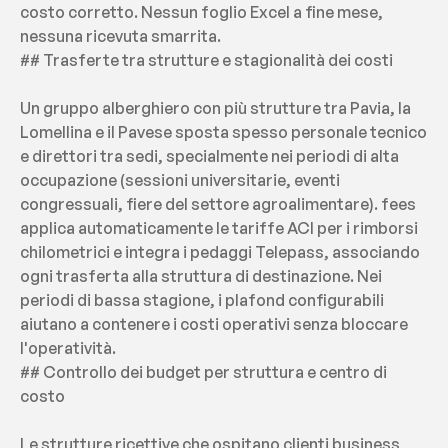
costo corretto. Nessun foglio Excel a fine mese, 
nessuna ricevuta smarrita.
## Trasferte tra strutture e stagionalità dei costi
Un gruppo alberghiero con più strutture tra Pavia, la 
Lomellina e il Pavese sposta spesso personale tecnico 
e direttori tra sedi, specialmente nei periodi di alta 
occupazione (sessioni universitarie, eventi 
congressuali, fiere del settore agroalimentare). fees 
applica automaticamente le tariffe ACI per i rimborsi 
chilometrici e integra i pedaggi Telepass, associando 
ogni trasferta alla struttura di destinazione. Nei 
periodi di bassa stagione, i plafond configurabili 
aiutano a contenere i costi operativi senza bloccare 
l'operatività.
## Controllo dei budget per struttura e centro di 
costo
Le strutture ricettive che ospitano clienti business 