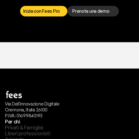
r
i
s
o
l
v
e
r
e
q
u
a
l
s
i
a
s
i
p
r
o
b
l
e
m
a
.
S
c
e
g
l
i
i
l
c
a
n
a
l
e
c
h
e
p
r
e
f
e
r
i
s
c
i
.
Inizia con Fees Pro
Prenota una demo
T
r
i
a
l
g
r
a
t
i
s
,
n
e
s
s
u
n
a
c
a
r
t
a
r
i
c
h
i
e
s
t
a
.
Via Dell'innovazione Digitale
Cremona, Italia 26100
P.IVA: 01699840193
Per chi
Privati & Famiglie
Liberi professionisti