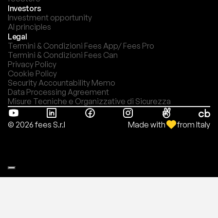
Investors
Investment opportunity
AI principles
Legal
Termini & Condizioni Fees App/ Fees Pro
Termini & Condizioni Fees Can
Privacy Policy
Cookie Policy
Security Accountability Memo
Data Processing Agreement
Misure Tecniche e Organizzative di Sicurezza
Made with
from Italy
© 2026 fees S.r.l
Le tue preferenze relative alla privacy
Informativa sulla raccolta