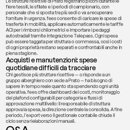
Le strutture ricettive di Prato registrano picchi durante le 
fiere tessili, le sfilate e i periodi di campionario, con 
personale che si sposta tra più sedi o va a recuperare 
forniture in urgenza. fees consente di caricare le spese di 
trasferta in mobilità, applicare automaticamente le tariffe 
ACI per i rimborsi chilometrici e importare i pedaggi 
autostradali tramite integrazione Telepass. Ogni spesa 
può essere taggata per struttura o commessa, così i costi 
di ogni proprietà restano separati e confrontabili anche in 
piena stagione.
Acquisti e manutenzioni: spese 
quotidiane difficili da tracciare
Chi gestisce più strutture ricettive — o risponde a un 
gruppo alberghiero con sede a Prato — ha bisogno di 
sapere in tempo reale quanto sta spendendo ogni unità 
operativa. fees offre dashboard dei costi, monitoraggio 
dei plafond configurabili per categoria e flussi di 
approvazione multilivello: il responsabile di struttura 
approva la spesa, la direzione centrale la consolida. A fine 
periodo, l'export verso il gestionale contabile chiude il 
ciclo senza rielaborazioni manuali.