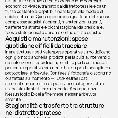
Le strutture ricettive di Prato operano in un contesto 
economico vivace, trainato dal distretto tessile e da un 
flusso costante di ospiti business legati alla moda e al 
riciclo della lana. Questo genera una gestione delle spese 
complessa: acquisti ricorrenti, manutenzioni urgenti, 
trasferte tra strutture e picchi stagionali da presidiare. 
fees è stato pensato per dare ordine a tutto questo.
Acquisti e manutenzioni: spese 
quotidiane difficili da tracciare
In una struttura ricettiva le spese operative si moltiplicano 
ogni giorno: biancheria, prodotti per la pulizia, interventi di 
manutenzione straordinaria, forniture per la colazione. Il 
personale operativo raramente ha tempo di raccogliere e 
protocollare le ricevute. Con fees si fotografa lo scontrino 
o la fattura sul momento — l'OCR estrae i dati 
automaticamente — e la spesa viene categorizzata e 
associata alla struttura o al reparto di competenza. 
Nessun foglio Excel a fine mese, nessuna ricevuta 
smarrita.
Stagionalità e trasferte tra strutture 
nel distretto pratese