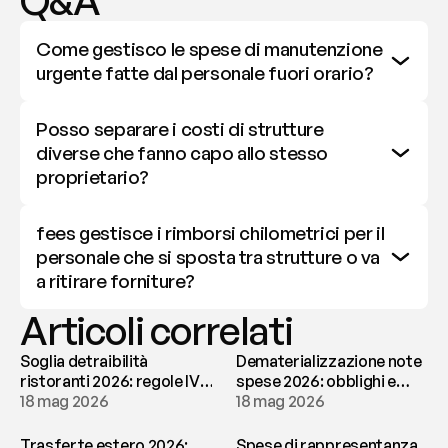
Q&A
Come gestisco le spese di manutenzione 
urgente fatte dal personale fuori orario?
Posso separare i costi di strutture 
diverse che fanno capo allo stesso 
proprietario?
fees gestisce i rimborsi chilometrici per il 
personale che si sposta tra strutture o va 
a ritirare forniture?
Articoli correlati
Soglia detraibilità
Dematerializzazione note
ristoranti 2026: regole IVA
spese 2026: obblighi e
e deducibilità | fees
18 mag 2026
conservazione | fees
18 mag 2026
Trasferte estero 2026:
Spese di rappresentanza