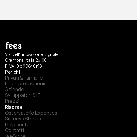
Via Dell'innovazione Digitale
Cremona, Italia 26100
P.IVA: 01699840193
Per chi
Privati & Famiglie
Liberi professionisti
Aziende
Sviluppatori & IT
Prezzi
Risorse
Osservatorio Expenses
Success Stories
Help center
Contatti
feeStore