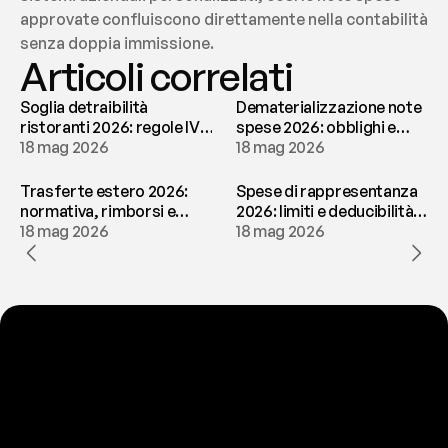
approvate confluiscono direttamente nella contabilità 
senza doppia immissione.
Articoli correlati
Soglia detraibilità
Dematerializzazione note
ristoranti 2026: regole IVA
spese 2026: obblighi e
e deducibilità | fees
18 mag 2026
conservazione | fees
18 mag 2026
Trasferte estero 2026:
Spese di rappresentanza
normativa, rimborsi e
2026: limiti e deducibilità |
tassazione | fees
18 mag 2026
fees
18 mag 2026
P
r
o
n
t
o
a
t
o
g
l
i
e
r
t
i
q
u
e
s
t
o
p
r
o
b
l
e
m
a
d
a
l
l
a
t
e
s
t
a
?