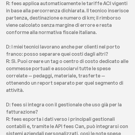
R: fees applica automaticamente le tariffe ACI vigenti 
in base alla percorrenza dichiarata. Il tecnico inserisce 
partenza, destinazione e numero di km; il rimborso 
viene calcolato senza margine di errore e resta 
conforme alla normativa fiscale italiana.
D: I miei tecnici lavorano anche per clienti nel porto 
franco: posso separare quei costi dagli altri?
R: Sì. Puoi creare un tag o centro di costo dedicato alle 
commesse portuali e associarvi tutte le spese 
correlate — pedaggi, materiale, trasferte — 
ottenendo un report separato per quel segmento di 
attività.
D: fees si integra con il gestionale che uso già per la 
fatturazione?
R: fees esporta i dati verso i principali gestionali 
contabili e, tramite le API fees Can, può integrarsi con 
sistemi aziendali personalizzati, così le note spese 