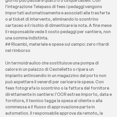
giorno può passare quattro o cinque caselli. Con 
l'integrazione Telepass di fees i pedaggi vengono 
importati automaticamente e associati alla trasferta 
o al ticket di intervento, eliminando lo scontrino 
cartaceo e il rischio di dimenticare la nota. A fine mese 
il responsabile vede il costo pedaggi per cantiere, non 
una somma indistinta.
## Ricambi, materiale e spese sul campo: zero ritardi 
nel rimborso
Un termoidraulico che sostituisce una pompa di 
calore in un palazzo di Castelletto o ripara un 
impianto antincendio in un magazzino del porto non 
può aspettare il venerdì per caricare le spese. Con 
fees fotografa lo scontrino o la fattura del fornitore 
direttamente in cantiere: l'OCR estrae importo, data e 
fornitore, il tecnico tagga la spesa al cliente o alla 
commessa e il flusso di approvazione parte in 
automatico. Il responsabile approva da remoto, la 