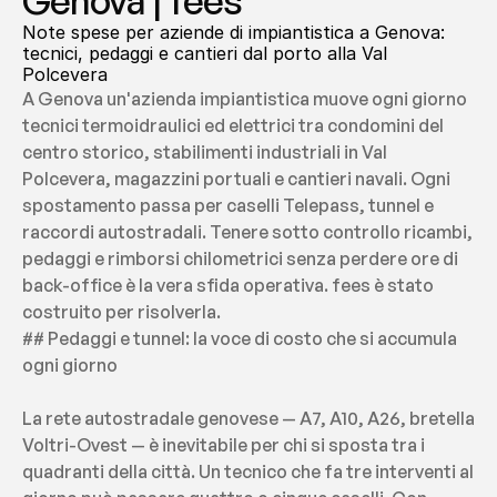
Genova | fees
Note spese per aziende di impiantistica a Genova: 
tecnici, pedaggi e cantieri dal porto alla Val 
Polcevera
A Genova un'azienda impiantistica muove ogni giorno 
tecnici termoidraulici ed elettrici tra condomini del 
centro storico, stabilimenti industriali in Val 
Polcevera, magazzini portuali e cantieri navali. Ogni 
spostamento passa per caselli Telepass, tunnel e 
raccordi autostradali. Tenere sotto controllo ricambi, 
pedaggi e rimborsi chilometrici senza perdere ore di 
back-office è la vera sfida operativa. fees è stato 
costruito per risolverla.
## Pedaggi e tunnel: la voce di costo che si accumula 
ogni giorno
La rete autostradale genovese — A7, A10, A26, bretella 
Voltri-Ovest — è inevitabile per chi si sposta tra i 
quadranti della città. Un tecnico che fa tre interventi al 