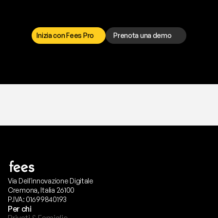
I
l
n
o
s
t
r
o
t
e
a
m
d
i
s
u
p
p
o
r
t
o
è
a
t
u
a
d
i
s
p
o
s
i
z
i
o
n
e
p
e
r
r
i
s
o
l
v
e
r
e
q
u
a
l
s
i
a
s
i
p
r
o
b
l
e
m
a
.
S
c
e
g
l
i
i
l
c
a
n
a
l
e
c
h
e
p
r
e
f
e
r
i
s
c
i
.
Inizia con Fees Pro
Prenota una demo
T
r
i
a
l
g
r
a
t
i
s
,
n
e
s
s
u
n
a
c
a
r
t
a
r
i
c
h
i
e
s
t
a
.
Via Dell'innovazione Digitale
Cremona, Italia 26100
P.IVA: 01699840193
Per chi