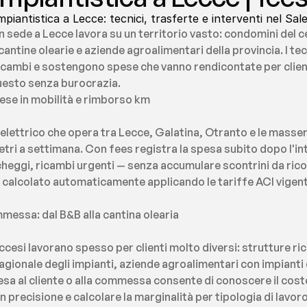
piantistica a Lecce: tecnici, trasferte e interventi nel Sal
 sede a Lecce lavora su un territorio vasto: condomini del c
 cantine olearie e aziende agroalimentari della provincia. I te
 ricambi e sostengono spese che vanno rendicontate per clie
uesto senza burocrazia.
pese in mobilità e rimborso km
elettrico che opera tra Lecce, Galatina, Otranto e le masser
etri a settimana. Con fees registra la spesa subito dopo l'i
eggi, ricambi urgenti — senza accumulare scontrini da ricord
calcolato automaticamente applicando le tariffe ACI vigenti,
messa: dal B&B alla cantina olearia
cesi lavorano spesso per clienti molto diversi: strutture ric
ionale degli impianti, aziende agroalimentari con impianti d
a al cliente o alla commessa consente di conoscere il costo 
on precisione e calcolare la marginalità per tipologia di lavoro