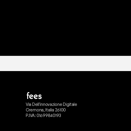
I
l
n
o
s
t
r
o
t
e
a
m
d
i
s
u
p
p
Via Dell'innovazione Digitale
Cremona, Italia 26100
P.IVA: 01699840193