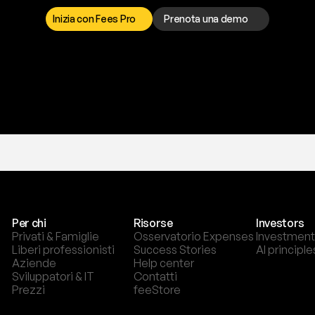
o
r
t
o
è
a
t
u
a
d
i
s
p
o
s
i
z
i
o
n
e
p
e
r
r
i
s
o
l
v
e
r
e
q
u
a
l
s
i
a
s
i
p
r
o
b
l
e
m
a
.
S
c
e
g
l
i
i
Inizia con Fees Pro
Prenota una demo
T
r
i
a
l
g
r
a
t
i
s
,
n
e
s
s
u
n
a
c
a
r
t
a
r
i
c
h
i
e
s
t
a
.
Per chi
Risorse
Investors
Privati & Famiglie
Osservatorio Expenses
Investment
Liberi professionisti
Success Stories
AI principle
Aziende
Help center
Sviluppatori & IT
Contatti
Prezzi
feeStore