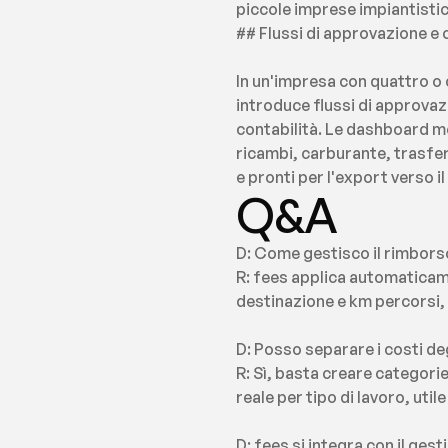
piccole imprese impiantisti
## Flussi di approvazione e co
In un'impresa con quattro o c
introduce flussi di approvazio
contabilità. Le dashboard mo
ricambi, carburante, trasfer
e pronti per l'export verso i
Q&A
D: Come gestisco il rimborso 
R: fees applica automaticamen
destinazione e km percorsi, 
D: Posso separare i costi deg
R: Sì, basta creare categori
reale per tipo di lavoro, utile
D: fees si integra con il gest