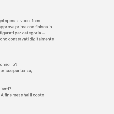
gni spesa a voce. fees 
 approva prima che finisca in 
igurati per categoria — 
sono conservati digitalmente 
domicilio?
serisce partenza, 
pianti?
 fine mese hai il costo 