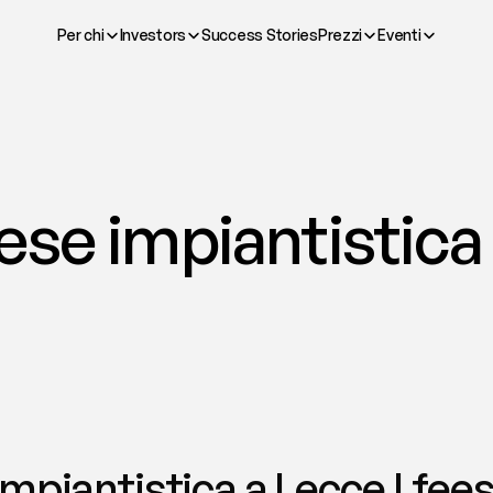
Per chi
Investors
Success Stories
Prezzi
Eventi
se impiantistica 
mpiantistica a Lecce | fee