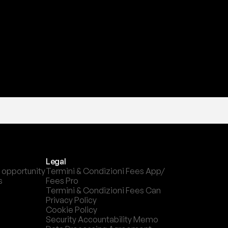
l
c
a
n
a
l
e
c
h
e
p
r
e
f
e
r
i
s
c
i
.
Legal
 opportunity
Termini & Condizioni Fees App/ 
s
Fees Pro
Termini & Condizioni Fees Can
Privacy Policy
Cookie Policy
Security Accountability Memo