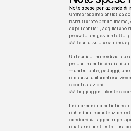
Note spese per aziende di im
Un'impresa impiantistica con
ristrutturate per il turismo,
su più cantieri, acquistano
pensato per gestire tutto q
## Tecnici su più cantieri: s
Un tecnico termoidraulico o 
percorre centinaia di chilom
— carburante, pedaggi, parch
rimborso chilometrico viene 
e contestazioni.
## Tagging per cliente e com
Le imprese impiantistiche lec
richiedono manutenzione stag
condomini. Taggare ogni spes
ribaltare i costi in fattura c