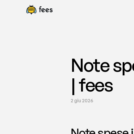
Note spe
| fees
2 giu 2026
Note spese i