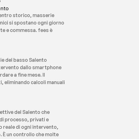
ento
entro storico, masserie 
cnici si spostano ogni giorno 
nte e commessa. fees è 
ie del basso Salento 
ntervento dallo smartphone 
are a fine mese. Il 
 eliminando calcoli manuali 
ettive del Salento che 
i processo, privati e 
reale di ogni intervento, 
. È un controllo che molte 