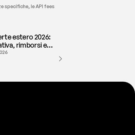
e specifiche, le API fees 
erte estero 2026:
iva, rimborsi e
ione | fees
2026
a
t
e
s
t
a
?