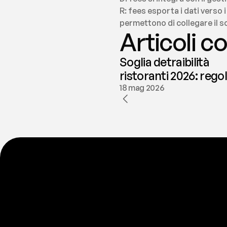
R: fees esporta i dati verso i
permettono di collegare il so
Articoli co
Soglia detraibilità
ristoranti 2026: rego
e deducibilità | fees
18 mag 2026
P
r
o
n
t
o