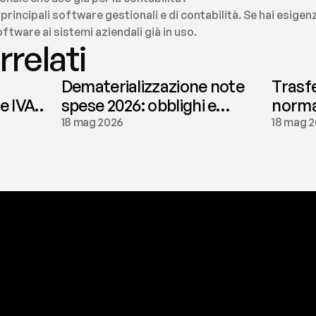
 principali software gestionali e di contabilità. Se hai esigenz
ftware ai sistemi aziendali già in uso.
rrelati
Dematerializzazione note
Trasf
le IVA
spese 2026: obblighi e
normat
conservazione | fees
tassaz
18 mag 2026
18 mag 
a
t
o
g
l
i
e
r
t
i
q
u
e
s
t
o
p
r
o
b
l
e
m
a
d
a
l
l