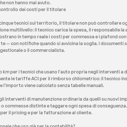
che non hanno mai avuto.
ntrollo dei costi per il titolare
inque tecnici sul territorio, il titolare non può controllare o
ne multilivello: il tecnico carica la spesa, il responsabile la
strano in tempo reale i costi per commessa e i plafond conf
te — con notifiche quando si avvicina la soglia. I documenti 
l gestionale o il commercialista.
km per i tecnici che usano l'auto propria negli interventi a 
te le tariffe ACI per il rimborso chilometrico: il tecnico in
e l'importo viene calcolato senza tabelle manuali.
li interventi di manutenzione ordinaria da quelli su nuovi im
e o commesse distinte e taggare ogni spesa di conseguenza. A
 per il pricing e per la fatturazione al cliente.
ionale che uso già per la contabilità?