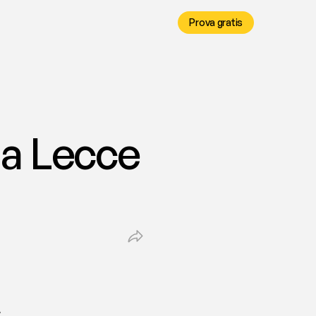
Prova gratis
a Lecce 
s