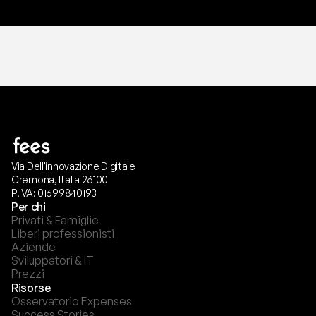
Via Dell'innovazione Digitale
Cremona, Italia 26100
P.IVA: 01699840193
Per chi
Privati & Famiglie
Liberi professionisti
Aziende
Sviluppatori & IT
Prezzi
Risorse
Osservatorio Expenses
Success Stories