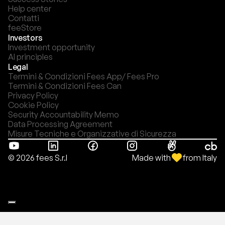
Help center
Contatti
feeStore
Investors
Investment opportunity
AI principles
Legal
Termini & Condizioni Fees App/ Fees Pro
Termini & Condizioni Fees Can
Privacy Policy
Cookie Policy
Security Accountability Memo
Data Processing Agreement
Misure Tecniche e Organizzative di Sicurezza
Made with
from Italy
© 2026 fees S.r.l