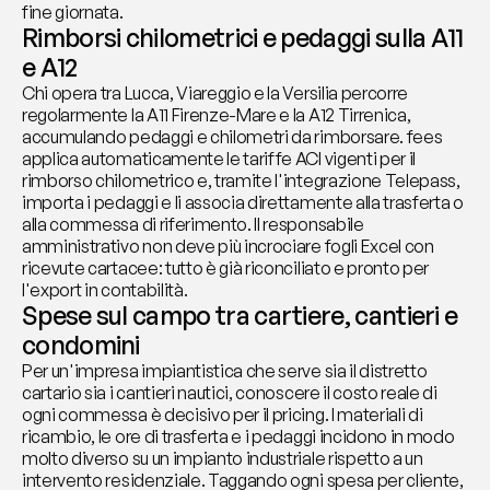
fine giornata.
Rimborsi chilometrici e pedaggi sulla A11 
e A12
Chi opera tra Lucca, Viareggio e la Versilia percorre 
regolarmente la A11 Firenze-Mare e la A12 Tirrenica, 
accumulando pedaggi e chilometri da rimborsare. fees 
applica automaticamente le tariffe ACI vigenti per il 
rimborso chilometrico e, tramite l'integrazione Telepass, 
importa i pedaggi e li associa direttamente alla trasferta o 
alla commessa di riferimento. Il responsabile 
amministrativo non deve più incrociare fogli Excel con 
ricevute cartacee: tutto è già riconciliato e pronto per 
l'export in contabilità.
Spese sul campo tra cartiere, cantieri e 
condomini
Per un'impresa impiantistica che serve sia il distretto 
cartario sia i cantieri nautici, conoscere il costo reale di 
ogni commessa è decisivo per il pricing. I materiali di 
ricambio, le ore di trasferta e i pedaggi incidono in modo 
molto diverso su un impianto industriale rispetto a un 
intervento residenziale. Taggando ogni spesa per cliente, 