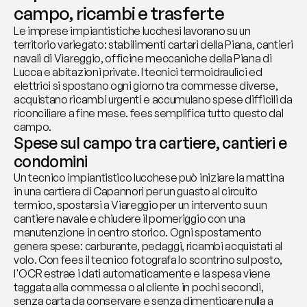
campo, ricambi e trasferte
Le imprese impiantistiche lucchesi lavorano su un 
territorio variegato: stabilimenti cartari della Piana, cantieri 
navali di Viareggio, officine meccaniche della Piana di 
Lucca e abitazioni private. I tecnici termoidraulici ed 
elettrici si spostano ogni giorno tra commesse diverse, 
acquistano ricambi urgenti e accumulano spese difficili da 
riconciliare a fine mese. fees semplifica tutto questo dal 
campo.
Spese sul campo tra cartiere, cantieri e 
condomini
Un tecnico impiantistico lucchese può iniziare la mattina 
in una cartiera di Capannori per un guasto al circuito 
termico, spostarsi a Viareggio per un intervento su un 
cantiere navale e chiudere il pomeriggio con una 
manutenzione in centro storico. Ogni spostamento 
genera spese: carburante, pedaggi, ricambi acquistati al 
volo. Con fees il tecnico fotografa lo scontrino sul posto, 
l'OCR estrae i dati automaticamente e la spesa viene 
taggata alla commessa o al cliente in pochi secondi, 
senza carta da conservare e senza dimenticare nulla a 