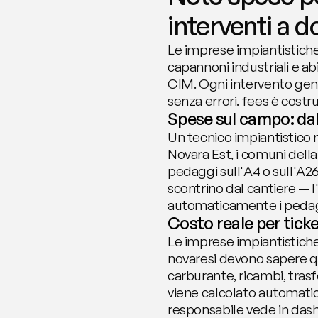
interventi a d
Le imprese impiantistiche 
capannoni industriali e abi
CIM. Ogni intervento gene
senza errori. fees è costr
Spese sul campo: dal 
Un tecnico impiantistico n
Novara Est, i comuni della
pedaggi sull'A4 o sull'A26
scontrino dal cantiere — 
automaticamente i pedaggi
Costo reale per tick
Le imprese impiantistiche
novaresi devono sapere q
carburante, ricambi, trasf
viene calcolato automatica
responsabile vede in dash