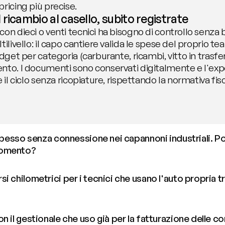
ricing più precise.
ricambio al casello, subito registrate
on dieci o venti tecnici ha bisogno di controllo senza b
ilivello: il capo cantiere valida le spese del proprio team
dget per categoria (carburante, ricambi, vitto in trasfer
to. I documenti sono conservati digitalmente e l'export
 il ciclo senza ricopiature, rispettando la normativa fisc
 spesso senza connessione nei capannoni industriali. Po
momento?
 chilometrici per i tecnici che usano l'auto propria tra
n il gestionale che uso già per la fatturazione delle