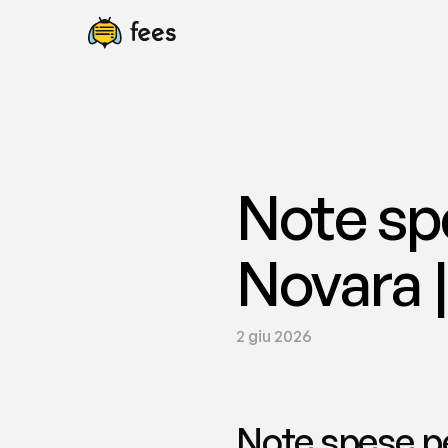
Note spe
Novara |
2 giu 2026
Note spese per