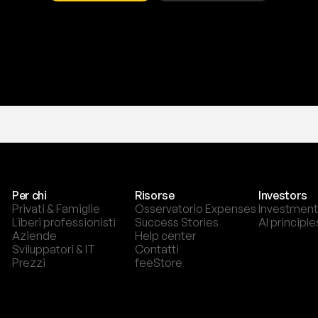
T
r
i
a
l
g
r
a
t
i
s
,
n
e
s
s
u
n
a
c
a
r
t
a
r
i
c
h
i
e
s
t
a
.
Per chi
Risorse
Investors
Privati & Famiglie
Osservatorio Expenses
Investment
Liberi professionisti
Success Stories
AI principle
Aziende
Help center
Sviluppatori & IT
Contatti
Prezzi
feeStore