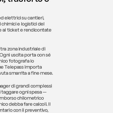
lettrici su cantieri, 
chimici e logistici del 
al ticket e rendicontate 
ra zona industriale di 
 Ogni uscita porta con sé 
nico fotografa lo 
one Telepass importa 
vuta smarrita a fine mese.
nager di grandi complessi 
 taggare ogni spesa — 
rimborso chilometrico 
o debba fare calcoli. Il 
rlo con il preventivo, 