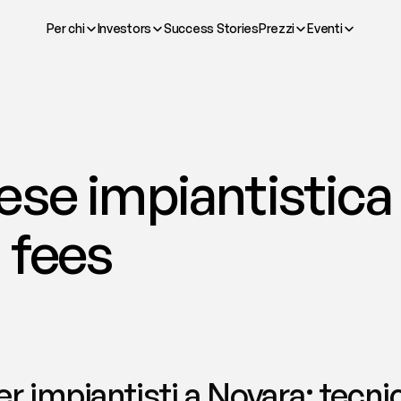
Per chi
Investors
Success Stories
Prezzi
Eventi
se impiantistica 
 fees
 impiantisti a Novara: tecnici