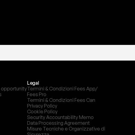
Legal
 opportunity
Termini & Condizioni Fees App/ 
s
Fees Pro
Termini & Condizioni Fees Can
Privacy Policy
Cookie Policy
Security Accountability Memo
Data Processing Agreement
Misure Tecniche e Organizzative di 
Sicurezza