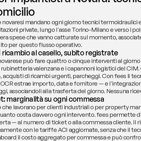
omicilio
novaresi mandano ogni giorno tecnici termoidraulici ed e
tazioni private, lungo l'asse Torino-Milano e verso i poli 
ra spese che vanno catturate sul momento, associate 
uito per questo flusso operativo.
ricambio al casello, subito registrate
ovarese può fare quattro o cinque interventi al giorno t
 rubinetteria valenzana e i capannoni logistici del CIM.
, acquisti di ricambi urgenti, parcheggi. Con fees il tec
l'OCR estrae importo, data e fornitore — e l'integrazi
, associandoli alla trasferta del giorno. Nessuna rice
et: marginalità su ogni commessa
 che lavorano per clienti industriali o per property ma
uanto costa davvero ogni intervento. fees permette di
erta — al numero di ticket o alla commessa cliente. Il 
mente con le tariffe ACI aggiornate, senza che il tecnic
board il costo aggregato per commessa e può confronta