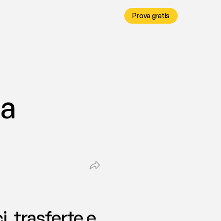
Prova gratis
a 
, trasferte e 