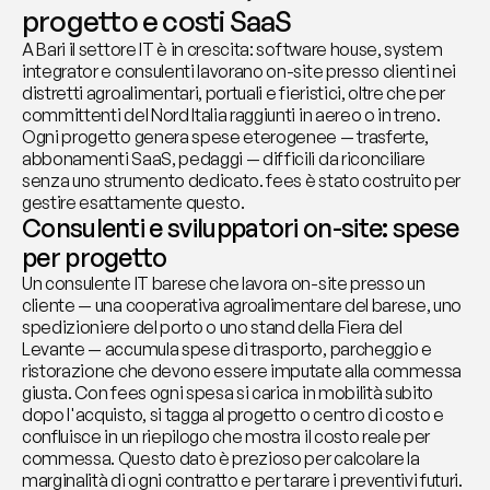
progetto e costi SaaS
A Bari il settore IT è in crescita: software house, system 
integrator e consulenti lavorano on-site presso clienti nei 
distretti agroalimentari, portuali e fieristici, oltre che per 
committenti del Nord Italia raggiunti in aereo o in treno. 
Ogni progetto genera spese eterogenee — trasferte, 
abbonamenti SaaS, pedaggi — difficili da riconciliare 
senza uno strumento dedicato. fees è stato costruito per 
gestire esattamente questo.
Consulenti e sviluppatori on-site: spese 
per progetto
Un consulente IT barese che lavora on-site presso un 
cliente — una cooperativa agroalimentare del barese, uno 
spedizioniere del porto o uno stand della Fiera del 
Levante — accumula spese di trasporto, parcheggio e 
ristorazione che devono essere imputate alla commessa 
giusta. Con fees ogni spesa si carica in mobilità subito 
dopo l'acquisto, si tagga al progetto o centro di costo e 
confluisce in un riepilogo che mostra il costo reale per 
commessa. Questo dato è prezioso per calcolare la 
marginalità di ogni contratto e per tarare i preventivi futuri.