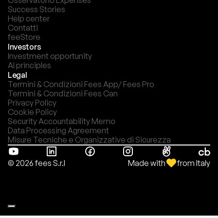
Osservatorio Expenses
Success Stories
Help center
Contatti
feeStore
Investors
Investment opportunity
AI principles
Legal
Termini & Condizioni Fees App/ Fees Pro
Termini & Condizioni Fees Can
Privacy Policy
Cookie Policy
Security Accountability Memo
Data Processing Agreement
Misure Tecniche e Organizzative di Sicurezza
Made with
from Italy
© 2026 fees S.r.l