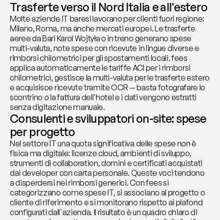
Trasferte verso il Nord Italia e all'estero
Molte aziende IT baresi lavorano per clienti fuori regione: 
Milano, Roma, ma anche mercati europei. Le trasferte 
aeree da Bari Karol Wojtyła o in treno generano spese 
multi-valuta, note spese con ricevute in lingue diverse e 
rimborsi chilometrici per gli spostamenti locali. fees 
applica automaticamente le tariffe ACI per i rimborsi 
chilometrici, gestisce la multi-valuta per le trasferte estero 
e acquisisce ricevute tramite OCR — basta fotografare lo 
scontrino o la fattura dell'hotel e i dati vengono estratti 
senza digitazione manuale.
Consulenti e sviluppatori on-site: spese 
per progetto
Nel settore IT una quota significativa delle spese non è 
fisica ma digitale: licenze cloud, ambienti di sviluppo, 
strumenti di collaboration, domini e certificati acquistati 
dai developer con carta personale. Queste voci tendono 
a disperdersi nei rimborsi generici. Con fees si 
categorizzano come spese IT, si associano al progetto o 
cliente di riferimento e si monitorano rispetto ai plafond 
configurati dall'azienda. Il risultato è un quadro chiaro di 