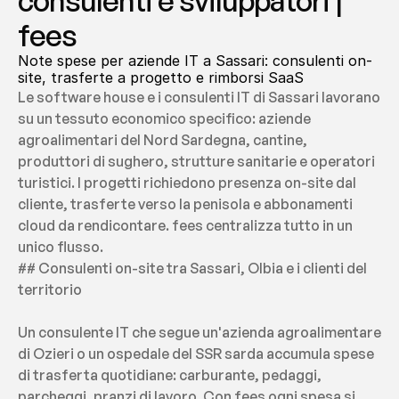
consulenti e sviluppatori | 
fees
Note spese per aziende IT a Sassari: consulenti on-
site, trasferte a progetto e rimborsi SaaS
Le software house e i consulenti IT di Sassari lavorano 
su un tessuto economico specifico: aziende 
agroalimentari del Nord Sardegna, cantine, 
produttori di sughero, strutture sanitarie e operatori 
turistici. I progetti richiedono presenza on-site dal 
cliente, trasferte verso la penisola e abbonamenti 
cloud da rendicontare. fees centralizza tutto in un 
unico flusso.
## Consulenti on-site tra Sassari, Olbia e i clienti del 
territorio
Un consulente IT che segue un'azienda agroalimentare 
di Ozieri o un ospedale del SSR sarda accumula spese 
di trasferta quotidiane: carburante, pedaggi, 
parcheggi, pranzi di lavoro. Con fees ogni spesa si 