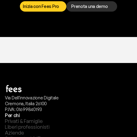
p
r
e
f
e
r
i
s
c
i
.
Inizia con Fees Pro
Prenota una demo
T
r
i
a
l
g
r
a
t
i
s
,
n
e
s
s
u
n
a
c
a
r
t
a
r
i
c
h
i
e
s
t
a
.
Via Dell'innovazione Digitale
Cremona, Italia 26100
P.IVA: 01699840193
Per chi
Privati & Famiglie
Liberi professionisti
Aziende