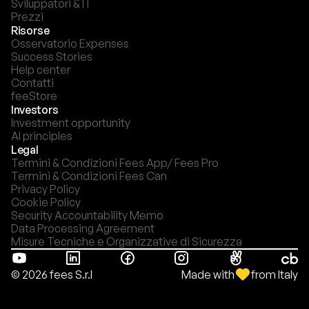
Sviluppatori & IT
Prezzi
Risorse
Osservatorio Expenses
Success Stories
Help center
Contatti
feeStore
Investors
Investment opportunity
AI principles
Legal
Termini & Condizioni Fees App/ Fees Pro
Termini & Condizioni Fees Can
Privacy Policy
Cookie Policy
Security Accountability Memo
Data Processing Agreement
Misure Tecniche e Organizzative di Sicurezza
Made with
from Italy
© 2026 fees S.r.l