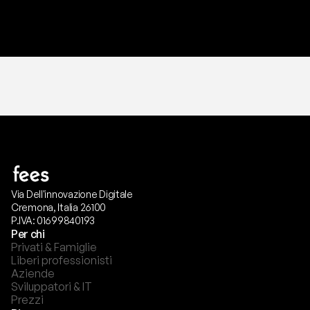
T
r
i
a
l
g
r
a
t
i
s
,
n
e
s
s
u
n
a
c
a
r
t
a
r
i
c
h
i
e
s
t
a
.
Via Dell'innovazione Digitale
Cremona, Italia 26100
P.IVA: 01699840193
Per chi
Privati & Famiglie
Liberi professionisti
Aziende
Sviluppatori & IT
Prezzi