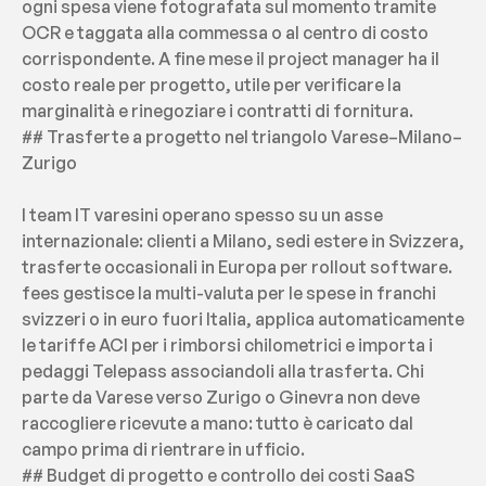
ogni spesa viene fotografata sul momento tramite 
OCR e taggata alla commessa o al centro di costo 
corrispondente. A fine mese il project manager ha il 
costo reale per progetto, utile per verificare la 
marginalità e rinegoziare i contratti di fornitura.
## Trasferte a progetto nel triangolo Varese–Milano–
Zurigo
I team IT varesini operano spesso su un asse 
internazionale: clienti a Milano, sedi estere in Svizzera, 
trasferte occasionali in Europa per rollout software. 
fees gestisce la multi-valuta per le spese in franchi 
svizzeri o in euro fuori Italia, applica automaticamente 
le tariffe ACI per i rimborsi chilometrici e importa i 
pedaggi Telepass associandoli alla trasferta. Chi 
parte da Varese verso Zurigo o Ginevra non deve 
raccogliere ricevute a mano: tutto è caricato dal 
campo prima di rientrare in ufficio.
## Budget di progetto e controllo dei costi SaaS