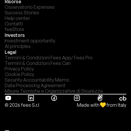
Risorse
Osservatorio Expenses
Success Stories
Help center
Contatti
feeStore
Investors
Investment opportunity
AI principles
Legal
Termini & Condizioni Fees App/ Fees Pro
Termini & Condizioni Fees Can
Privacy Policy
Cookie Policy
Security Accountability Memo
Data Processing Agreement
Misure Tecniche e Organizzative di Sicurezza
Made with
from Italy
© 2026 fees S.r.l