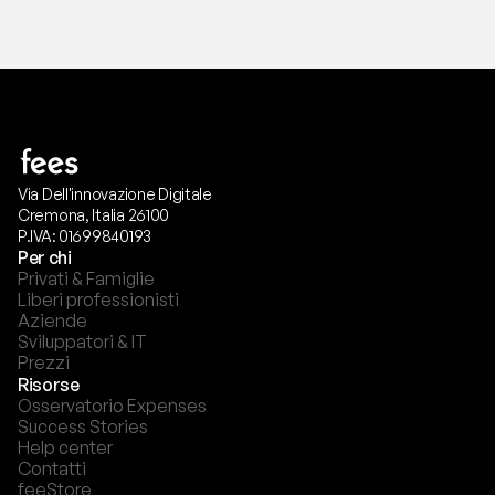
Via Dell'innovazione Digitale
Cremona, Italia 26100
P.IVA: 01699840193
Per chi
Privati & Famiglie
Liberi professionisti
Aziende
Sviluppatori & IT
Prezzi
Risorse
Osservatorio Expenses
Success Stories
Help center
Contatti
feeStore