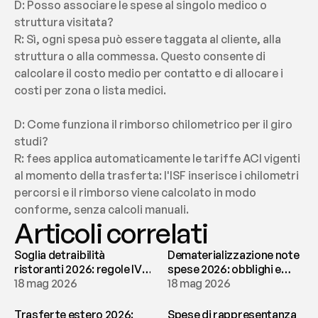
D: Posso associare le spese al singolo medico o 
struttura visitata?
R: Sì, ogni spesa può essere taggata al cliente, alla 
struttura o alla commessa. Questo consente di 
calcolare il costo medio per contatto e di allocare i 
costi per zona o lista medici.
D: Come funziona il rimborso chilometrico per il giro 
studi?
R: fees applica automaticamente le tariffe ACI vigenti 
al momento della trasferta: l'ISF inserisce i chilometri 
percorsi e il rimborso viene calcolato in modo 
conforme, senza calcoli manuali.
Articoli correlati
Soglia detraibilità
Dematerializzazione note
ristoranti 2026: regole IVA
spese 2026: obblighi e
e deducibilità | fees
18 mag 2026
conservazione | fees
18 mag 2026
Trasferte estero 2026:
Spese di rappresentanza