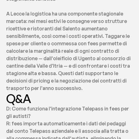
A Lecce la logistica ha una componente stagionale 
marcata: nei mesi estivi le consegne verso strutture 
ricettive e ristoranti del Salento aumentano 
sensibilmente, così come i costi operativi. Taggare le 
spese per cliente o commessa con fees permette di 
calcolare la marginalità reale di ogni contratto di 
distribuzione — dall'oleificio di Ugento al consorzio di 
cantine della Valle d'Itria — e di confrontare i costi tra 
stagione alta e bassa. Questi dati supportano le 
decisioni di pricing e la negoziazione dei contratti di 
trasporto per l'anno successivo.
Q&A
D: Come funziona l'integrazione Telepass in fees per 
gli autisti?
R: fees importa automaticamente i dati dei pedaggi 
dal conto Telepass aziendale e li associa alla tratta o 
alla commessa indicata dall'autista, eliminando la 