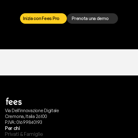
I
l
n
o
s
t
r
o
t
e
a
m
d
i
s
u
p
p
o
r
t
o
è
a
t
u
a
d
i
s
p
o
s
i
z
i
o
n
e
p
e
r
r
i
s
o
l
v
e
r
e
q
u
a
l
s
i
a
s
i
p
r
o
b
l
e
m
a
.
S
c
e
g
l
i
i
l
c
a
n
a
l
e
c
h
e
p
r
e
f
e
r
i
s
c
i
.
Inizia con Fees Pro
Prenota una demo
T
r
i
a
l
g
r
a
t
i
s
,
n
e
s
s
u
n
a
c
a
r
t
a
r
i
c
h
i
e
s
t
a
.
Via Dell'innovazione Digitale
Cremona, Italia 26100
P.IVA: 01699840193
Per chi
Privati & Famiglie