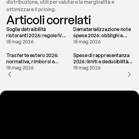
distribuzione, utili per valutare la marginalità e 
ottimizzare il pricing.
Articoli correlati
Soglia detraibilità
Dematerializzazione note
ristoranti 2026: regole IVA
spese 2026: obblighi e
e deducibilità | fees
18 mag 2026
conservazione | fees
18 mag 2026
Trasferte estero 2026:
Spese di rappresentanza
normativa, rimborsi e
2026: limiti e deducibilità |
tassazione | fees
18 mag 2026
fees
18 mag 2026
P
r
o
n
t
o
a
t
o
g
l
i
e
r
t
i
q
u
e
s
t
o
p
r
o
b
l
e
m
a
d
a
l
l
a
t
e
s
t
a
?