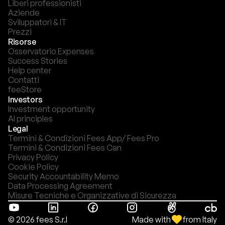
Liberi professionisti
Aziende
Sviluppatori & IT
Prezzi
Risorse
Osservatorio Expenses
Success Stories
Help center
Contatti
feeStore
Investors
Investment opportunity
AI principles
Legal
Termini & Condizioni Fees App/ Fees Pro
Termini & Condizioni Fees Can
Privacy Policy
Cookie Policy
Security Accountability Memo
Data Processing Agreement
Misure Tecniche e Organizzative di Sicurezza
Made with
from Italy
© 2026 fees S.r.l