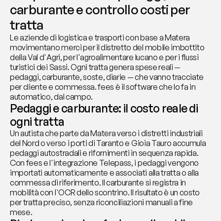
carburante e controllo costi per 
tratta
Le aziende di logistica e trasporti con base a Matera 
movimentano merci per il distretto del mobile imbottito 
della Val d'Agri, per l'agroalimentare lucano e per i flussi 
turistici dei Sassi. Ogni tratta genera spese reali — 
pedaggi, carburante, soste, diarie — che vanno tracciate 
per cliente e commessa. fees è il software che lo fa in 
automatico, dal campo.
Pedaggi e carburante: il costo reale di 
ogni tratta
Un autista che parte da Matera verso i distretti industriali 
del Nord o verso i porti di Taranto e Gioia Tauro accumula 
pedaggi autostradali e rifornimenti in sequenza rapida. 
Con fees e l'integrazione Telepass, i pedaggi vengono 
importati automaticamente e associati alla tratta o alla 
commessa di riferimento. Il carburante si registra in 
mobilità con l'OCR dello scontrino. Il risultato è un costo 
per tratta preciso, senza riconciliazioni manuali a fine 
mese.