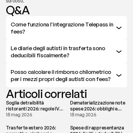
sui costi.
Q&A
Come funziona l'integrazione Telepass in 
fees?
Le diarie degli autisti in trasferta sono 
deducibili fiscalmente?
Posso calcolare il rimborso chilometrico 
per i mezzi propri degli autisti con fees?
Articoli correlati
Soglia detraibilità
Dematerializzazione note
ristoranti 2026: regole IVA
spese 2026: obblighi e
e deducibilità | fees
18 mag 2026
conservazione | fees
18 mag 2026
Trasferte estero 2026:
Spese di rappresentanza