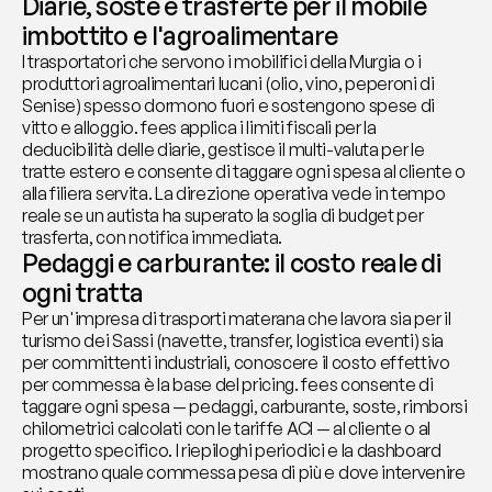
Diarie, soste e trasferte per il mobile 
imbottito e l'agroalimentare
I trasportatori che servono i mobilifici della Murgia o i 
produttori agroalimentari lucani (olio, vino, peperoni di 
Senise) spesso dormono fuori e sostengono spese di 
vitto e alloggio. fees applica i limiti fiscali per la 
deducibilità delle diarie, gestisce il multi-valuta per le 
tratte estero e consente di taggare ogni spesa al cliente o 
alla filiera servita. La direzione operativa vede in tempo 
reale se un autista ha superato la soglia di budget per 
trasferta, con notifica immediata.
Pedaggi e carburante: il costo reale di 
ogni tratta
Per un'impresa di trasporti materana che lavora sia per il 
turismo dei Sassi (navette, transfer, logistica eventi) sia 
per committenti industriali, conoscere il costo effettivo 
per commessa è la base del pricing. fees consente di 
taggare ogni spesa — pedaggi, carburante, soste, rimborsi 
chilometrici calcolati con le tariffe ACI — al cliente o al 
progetto specifico. I riepiloghi periodici e la dashboard 
mostrano quale commessa pesa di più e dove intervenire 