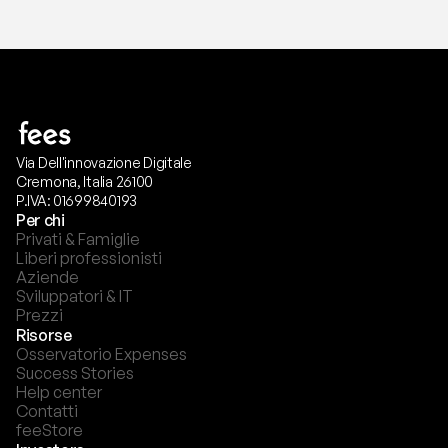
Via Dell'innovazione Digitale
Cremona, Italia 26100
P.IVA: 01699840193
Per chi
Privati & Famiglie
Liberi professionisti
Aziende
Sviluppatori & IT
Prezzi
Risorse
Osservatorio Expenses
Success Stories
Help center
Contatti
feeStore