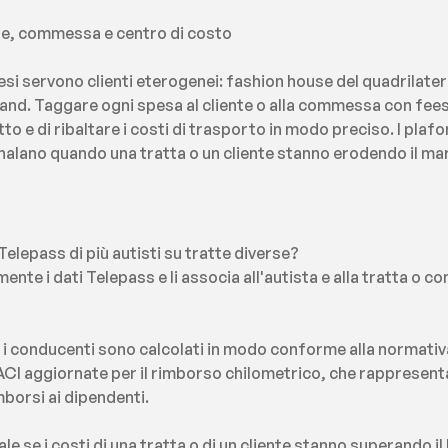
nte, commessa e centro di costo
esi servono clienti eterogenei: fashion house del quadrilatero,
nd. Taggare ogni spesa al cliente o alla commessa con fees 
o e di ribaltare i costi di trasporto in modo preciso. I plafon
nalano quando una tratta o un cliente stanno erodendo il marg
elepass di più autisti su tratte diverse?
nte i dati Telepass e li associa all'autista e alla tratta o
er i conducenti sono calcolati in modo conforme alla normativ
e ACI aggiornate per il rimborso chilometrico, che rappresenta
imborsi ai dipendenti.
e se i costi di una tratta o di un cliente stanno superando i