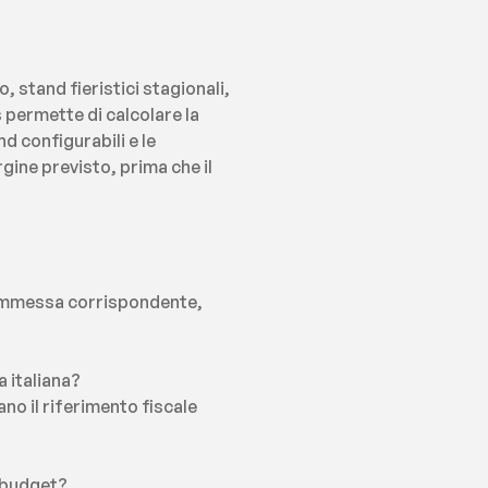
 stand fieristici stagionali, 
permette di calcolare la 
d configurabili e le 
ine previsto, prima che il 
 commessa corrispondente, 
a italiana?
no il riferimento fiscale 
l budget?