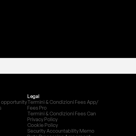
l
c
a
n
a
l
e
c
h
e
p
r
e
f
e
r
i
s
c
i
.
Legal
 opportunity
Termini & Condizioni Fees App/ 
s
Fees Pro
Termini & Condizioni Fees Can
Privacy Policy
Cookie Policy
Security Accountability Memo