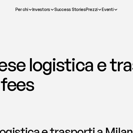
Per chi
Investors
Success Stories
Prezzi
Eventi
se logistica e tras
 fees
gistica e trasporti a Milan