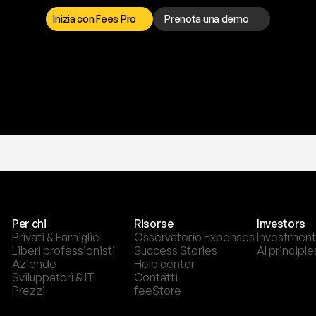
o
r
t
o
è
a
t
u
a
d
i
s
p
o
s
i
z
i
o
n
e
p
e
r
r
i
s
o
l
v
e
r
e
q
u
a
l
s
i
a
s
i
p
r
o
b
l
e
m
a
.
S
c
e
g
l
i
i
Inizia con Fees Pro
Prenota una demo
T
r
i
a
l
g
r
a
t
i
s
,
n
e
s
s
u
n
a
c
a
r
t
a
r
i
c
h
i
e
s
t
a
.
Per chi
Risorse
Investors
Privati & Famiglie
Osservatorio Expenses
Investment
Liberi professionisti
Success Stories
AI principle
Aziende
Help center
Sviluppatori & IT
Contatti
Prezzi
feeStore