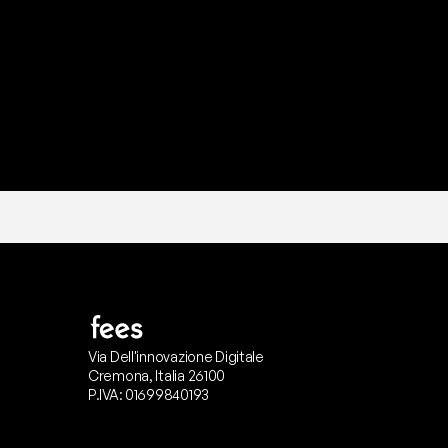
I
l
n
o
s
t
r
o
t
e
a
m
d
i
s
u
p
p
Via Dell'innovazione Digitale
Cremona, Italia 26100
P.IVA: 01699840193