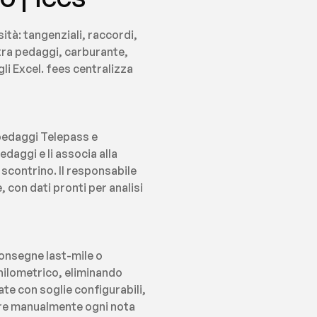
ità: tangenziali, raccordi, 
tra pedaggi, carburante, 
i Excel. fees centralizza 
 pedaggi Telepass e 
aggi e li associa alla 
scontrino. Il responsabile 
 con dati pronti per analisi 
onsegne last-mile o 
hilometrico, eliminando 
te con soglie configurabili, 
care manualmente ogni nota 