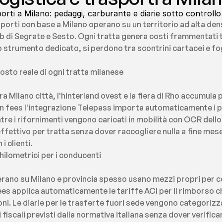
orti a Milano: pedaggi, carburante e diarie sotto controllo
sporti con base a Milano operano su un territorio ad alta dens
ub di Segrate e Sesto. Ogni tratta genera costi frammentati 
 strumento dedicato, si perdono tra scontrini cartacei e fogl
costo reale di ogni tratta milanese
tra Milano città, l'hinterland ovest e la fiera di Rho accumula
n fees l'integrazione Telepass importa automaticamente i ped
re i rifornimenti vengono caricati in mobilità con OCR dello 
ffettivo per tratta senza dover raccogliere nulla a fine mese,
i clienti.
hilometrici per i conducenti
 operano su Milano e provincia spesso usano mezzi propri per c
es applica automaticamente le tariffe ACI per il rimborso c
ni. Le diarie per le trasferte fuori sede vengono categorizza
iti fiscali previsti dalla normativa italiana senza dover verifi