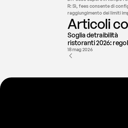
R: Sì, fees consente di conf
raggiungimento dei limiti im
Articoli co
Soglia detraibilità
ristoranti 2026: rego
e deducibilità | fees
18 mag 2026
P
r
o
n
t
o