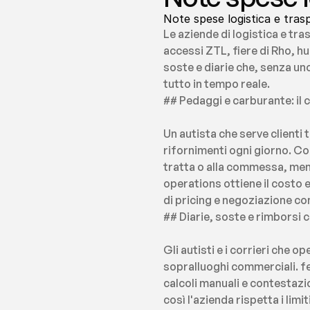
Note spese logistica e trasp
Le aziende di logistica e tra
accessi ZTL, fiere di Rho, h
soste e diarie che, senza uno
tutto in tempo reale.
## Pedaggi e carburante: il 
Un autista che serve clienti 
rifornimenti ogni giorno. Co
tratta o alla commessa, ment
operations ottiene il costo e
di pricing e negoziazione con 
## Diarie, soste e rimborsi c
Gli autisti e i corrieri che
sopralluoghi commerciali. fe
calcoli manuali e contestazio
così l'azienda rispetta i lim