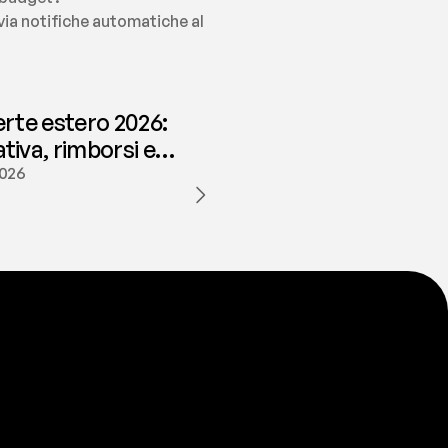
ia notifiche automatiche al 
erte estero 2026:
iva, rimborsi e
ione | fees
2026
a
t
e
s
t
a
?