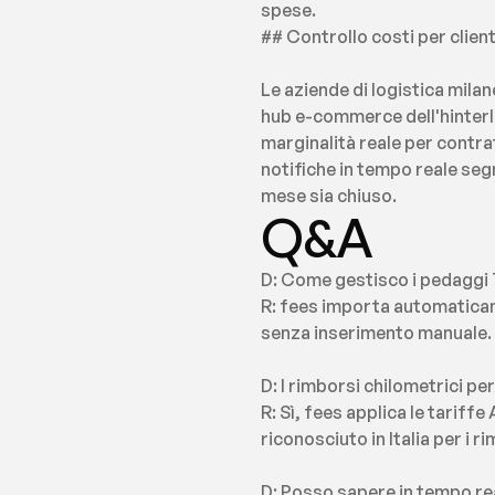
spese.
## Controllo costi per clie
Le aziende di logistica milan
hub e-commerce dell'hinterla
marginalità reale per contratt
notifiche in tempo reale seg
mese sia chiuso.
Q&A
D: Come gestisco i pedaggi T
R: fees importa automaticame
senza inserimento manuale.
D: I rimborsi chilometrici p
R: Sì, fees applica le tariff
riconosciuto in Italia per i r
D: Posso sapere in tempo real