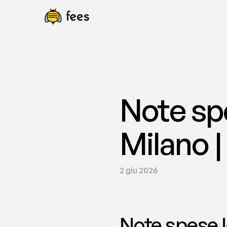
Note spe
Milano |
2 giu 2026
Note spese lo