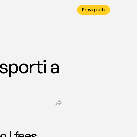
Prova gratis
porti a 
o | fees