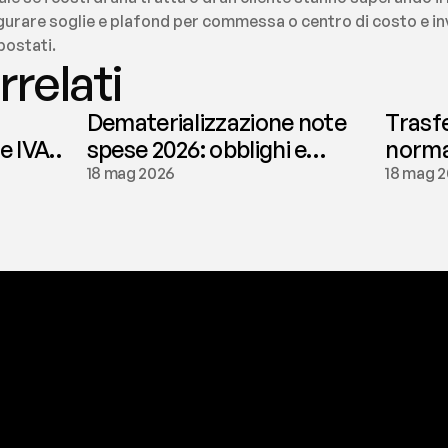
igurare soglie e plafond per commessa o centro di costo e inv
postati.
rrelati
Dematerializzazione note
Trasf
le IVA
spese 2026: obblighi e
normat
conservazione | fees
tassaz
18 mag 2026
18 mag 
a
t
o
g
l
i
e
r
t
i
q
u
e
s
t
o
p
r
o
b
l
e
m
a
d
a
l
l