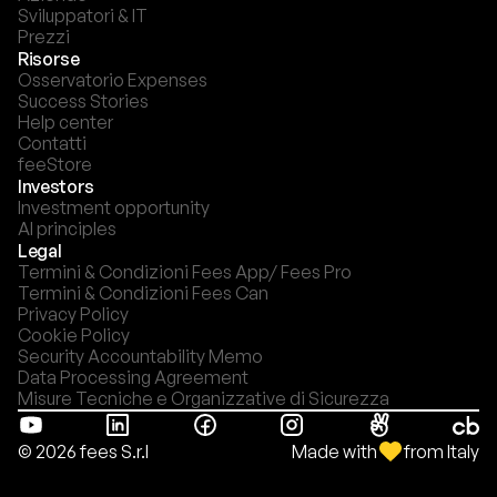
Sviluppatori & IT
Prezzi
Risorse
Osservatorio Expenses
Success Stories
Help center
Contatti
feeStore
Investors
Investment opportunity
AI principles
Legal
Termini & Condizioni Fees App/ Fees Pro
Termini & Condizioni Fees Can
Privacy Policy
Cookie Policy
Security Accountability Memo
Data Processing Agreement
Misure Tecniche e Organizzative di Sicurezza
Made with
from Italy
© 2026 fees S.r.l