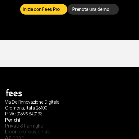
p
r
e
f
e
r
i
s
c
i
.
Inizia con Fees Pro
Prenota una demo
T
r
i
a
l
g
r
a
t
i
s
,
n
e
s
s
u
n
a
c
a
r
t
a
r
i
c
h
i
e
s
t
a
.
Via Dell'innovazione Digitale
Cremona, Italia 26100
P.IVA: 01699840193
Per chi
Privati & Famiglie
Liberi professionisti
Aziende