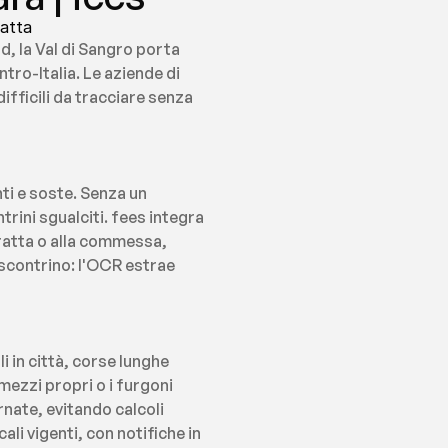
ratta
d, la Val di Sangro porta 
tro-Italia. Le aziende di 
fficili da tracciare senza 
 e soste. Senza un 
rini sgualciti. fees integra 
atta o alla commessa, 
 scontrino: l'OCR estrae 
 in città, corse lunghe 
mezzi propri o i furgoni 
ate, evitando calcoli 
li vigenti, con notifiche in 