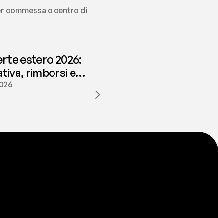
per commessa o centro di 
erte estero 2026:
iva, rimborsi e
ione | fees
2026
a
t
e
s
t
a
?