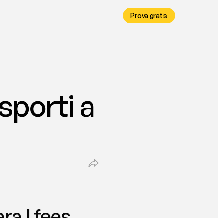
Prova gratis
porti a 
ra | fees