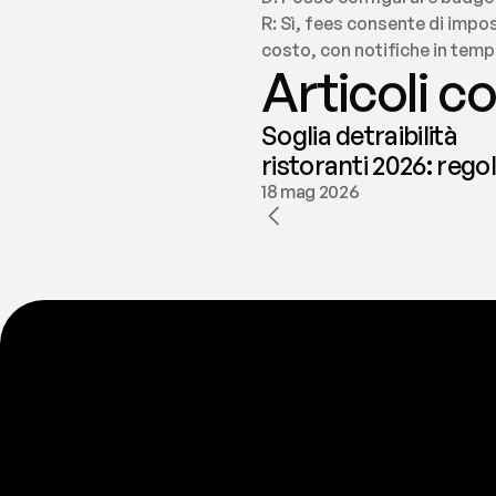
R: Sì, fees consente di impo
costo, con notifiche in tempo
Articoli co
Soglia detraibilità
ristoranti 2026: rego
e deducibilità | fees
18 mag 2026
P
r
o
n
t
o