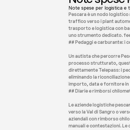
Note spese per logistica e t
Pescara è un nodo logistico n
traffico verso i plant automo
trasporto e logistica con bas
uno strumento dedicato. fe
## Pedaggi e carburante: i c
Un autista che percorre Pe
processo strutturato, queste 
direttamente Telepass: i pe
eliminando la riconciliazione
importo, data e fornitore in
## Diarie e rimborsi chilomet
Le aziende logistiche pescar
verso la Val di Sangro o vers
aziendali con rimborso chilo
manuali e contestazioni. Le d