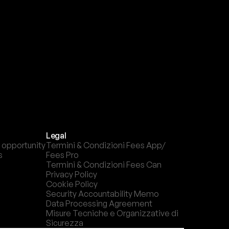
l
c
a
n
a
l
e
c
h
e
p
r
e
f
e
r
i
s
c
i
.
Legal
 opportunity
Termini & Condizioni Fees App/ 
s
Fees Pro
Termini & Condizioni Fees Can
Privacy Policy
Cookie Policy
Security Accountability Memo
Data Processing Agreement
Misure Tecniche e Organizzative di 
Sicurezza