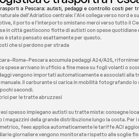
rasporti a Pescara: autisti, pedaggi e controllo costi per t
aturale dell'Adriatico centrale: l'A14 collega verso nord e su
tive, il porto e l'interporto smistano merci verso tutto il Cen
e in città gestiscono flotte di autisti con spese quotidiane di
es è stato pensato esattamente per questo.
osti che si perdono per strada
scara–Roma–Pescara accumula pedaggi A24/A25, rifornimenti
spese arrivano in ufficio a fine mese su fogli volanti o scont
daggi vengono importati automaticamente e associati alla tr
 manuale. Il carburante si carica in mobilità fotografando lo
 pochi secondi.
rici per le tratte abruzzesi
esi spesso impiegano autisti su tratte miste: consegne locali
o i magazzini della grande distribuzione lungo la costa. Per i 
metrico, fees applica automaticamente le tariffe ACI aggiorn
iarie giornaliere vengono monitorate rispetto alle soglie fisca