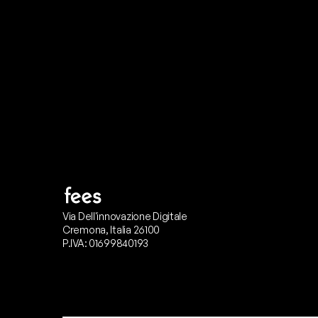
I
l
n
o
s
t
r
o
t
e
a
m
d
i
s
u
p
p
Via Dell'innovazione Digitale
Cremona, Italia 26100
P.IVA: 01699840193