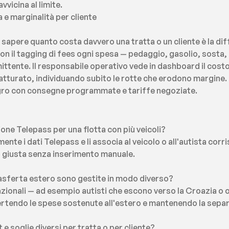
vvicina al limite.
 e marginalità per cliente
, sapere quanto costa davvero una tratta o un cliente è la dif
Con il tagging di fees ogni spesa — pedaggio, gasolio, sosta, 
tente. Il responsabile operativo vede in dashboard il costo 
atturato, individuando subito le rotte che erodono margine. U
angro con consegne programmate e tariffe negoziate.
one Telepass per una flotta con più veicoli?
te i dati Telepass e li associa al veicolo o all'autista corr
a giusta senza inserimento manuale.
 trasferta estero sono gestite in modo diverso?
nazionali — ad esempio autisti che escono verso la Croazia o o
rtendo le spese sostenute all'estero e mantenendo la separa
e soglie diversi per tratta o per cliente?