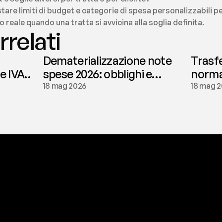
stare limiti di budget e categorie di spesa personalizzabili 
 reale quando una tratta si avvicina alla soglia definita.
rrelati
Dematerializzazione note
Trasf
le IVA
spese 2026: obblighi e
normat
conservazione | fees
tassaz
18 mag 2026
18 mag 
a
t
o
g
l
i
e
r
t
i
q
u
e
s
t
o
p
r
o
b
l
e
m
a
d
a
l
l