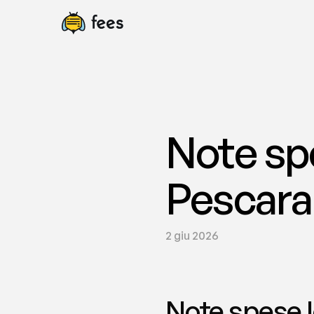
Note spe
Pescara 
2 giu 2026
Note spese l