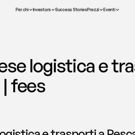
Per chi
Investors
Success Stories
Prezzi
Eventi
se logistica e tras
| fees
ogistica e trasporti a Pesca