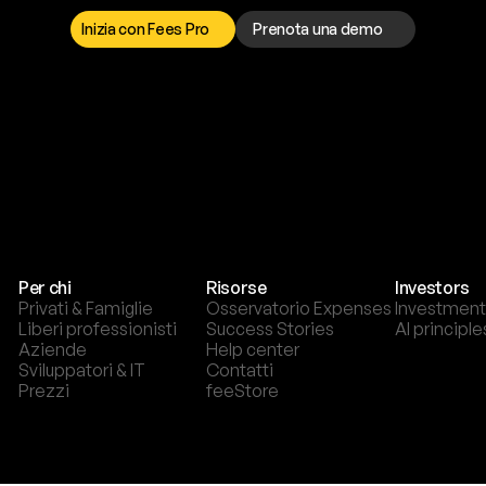
o
r
t
o
è
a
t
u
a
d
i
s
p
o
s
i
z
i
o
n
e
p
e
r
r
i
s
o
l
v
e
r
e
q
u
a
l
s
i
a
s
i
p
r
o
b
l
e
m
a
.
S
c
e
g
l
i
i
Inizia con Fees Pro
Prenota una demo
T
r
i
a
l
g
r
a
t
i
s
,
n
e
s
s
u
n
a
c
a
r
t
a
r
i
c
h
i
e
s
t
a
.
Per chi
Risorse
Investors
Privati & Famiglie
Osservatorio Expenses
Investment
Liberi professionisti
Success Stories
AI principle
Aziende
Help center
Sviluppatori & IT
Contatti
Prezzi
feeStore