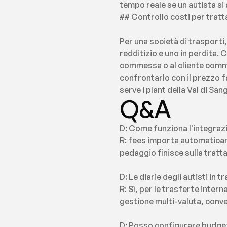
tempo reale se un autista si a
## Controllo costi per tratta
Per una società di trasporti
redditizio e uno in perdita. 
commessa o al cliente commit
confrontarlo con il prezzo f
serve i plant della Val di S
Q&A
D: Come funziona l'integrazi
R: fees importa automaticamen
pedaggio finisce sulla tratt
D: Le diarie degli autisti in
R: Sì, per le trasferte inter
gestione multi-valuta, conve
D: Posso configurare budget 