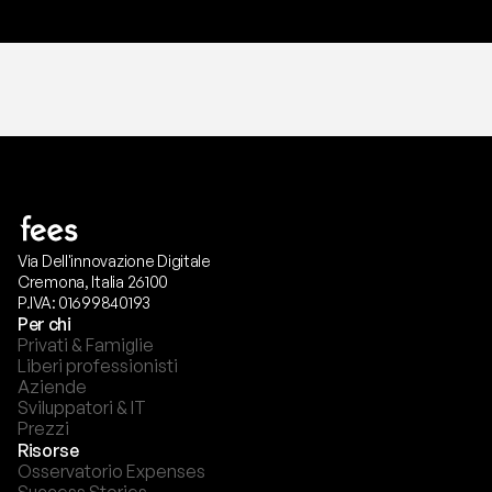
Via Dell'innovazione Digitale
Cremona, Italia 26100
P.IVA: 01699840193
Per chi
Privati & Famiglie
Liberi professionisti
Aziende
Sviluppatori & IT
Prezzi
Risorse
Osservatorio Expenses