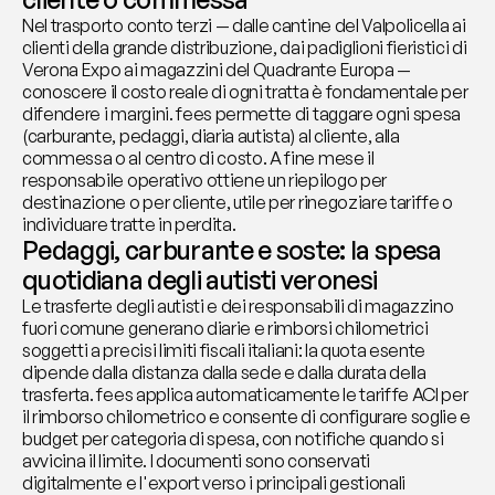
Nel trasporto conto terzi — dalle cantine del Valpolicella ai 
clienti della grande distribuzione, dai padiglioni fieristici di 
Verona Expo ai magazzini del Quadrante Europa — 
conoscere il costo reale di ogni tratta è fondamentale per 
difendere i margini. fees permette di taggare ogni spesa 
(carburante, pedaggi, diaria autista) al cliente, alla 
commessa o al centro di costo. A fine mese il 
responsabile operativo ottiene un riepilogo per 
destinazione o per cliente, utile per rinegoziare tariffe o 
individuare tratte in perdita.
Pedaggi, carburante e soste: la spesa 
quotidiana degli autisti veronesi
Le trasferte degli autisti e dei responsabili di magazzino 
fuori comune generano diarie e rimborsi chilometrici 
soggetti a precisi limiti fiscali italiani: la quota esente 
dipende dalla distanza dalla sede e dalla durata della 
trasferta. fees applica automaticamente le tariffe ACI per 
il rimborso chilometrico e consente di configurare soglie e 
budget per categoria di spesa, con notifiche quando si 
avvicina il limite. I documenti sono conservati 
digitalmente e l'export verso i principali gestionali 