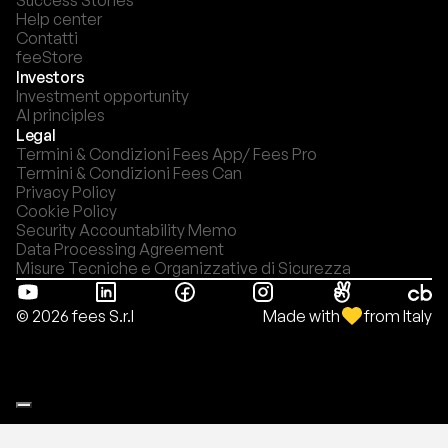
Success Stories
Help center
Contatti
feeStore
Investors
Investment opportunity
AI principles
Legal
Termini & Condizioni Fees App/ Fees Pro
Termini & Condizioni Fees Can
Privacy Policy
Cookie Policy
Security Accountability Memo
Data Processing Agreement
Misure Tecniche e Organizzative di Sicurezza
Made with
from Italy
© 2026 fees S.r.l