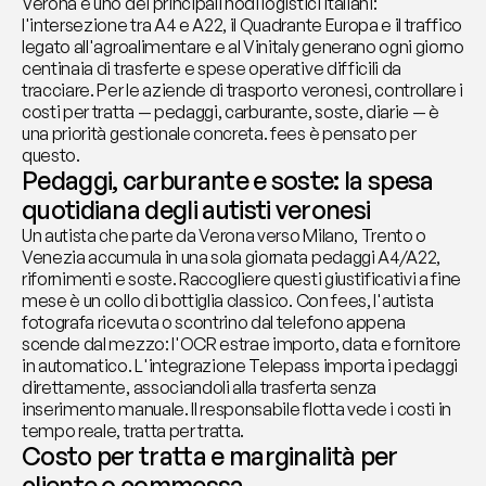
Verona è uno dei principali nodi logistici italiani: 
l'intersezione tra A4 e A22, il Quadrante Europa e il traffico 
legato all'agroalimentare e al Vinitaly generano ogni giorno 
centinaia di trasferte e spese operative difficili da 
tracciare. Per le aziende di trasporto veronesi, controllare i 
costi per tratta — pedaggi, carburante, soste, diarie — è 
una priorità gestionale concreta. fees è pensato per 
questo.
Pedaggi, carburante e soste: la spesa 
quotidiana degli autisti veronesi
Un autista che parte da Verona verso Milano, Trento o 
Venezia accumula in una sola giornata pedaggi A4/A22, 
rifornimenti e soste. Raccogliere questi giustificativi a fine 
mese è un collo di bottiglia classico. Con fees, l'autista 
fotografa ricevuta o scontrino dal telefono appena 
scende dal mezzo: l'OCR estrae importo, data e fornitore 
in automatico. L'integrazione Telepass importa i pedaggi 
direttamente, associandoli alla trasferta senza 
inserimento manuale. Il responsabile flotta vede i costi in 
tempo reale, tratta per tratta.
Costo per tratta e marginalità per 
cliente o commessa