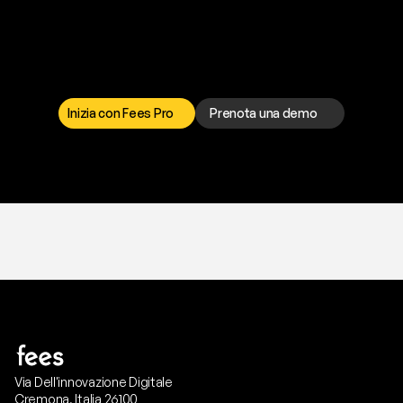
P
r
o
n
t
o
a
t
o
g
l
i
e
r
t
i
q
u
e
s
t
o
p
r
o
b
l
e
m
a
d
a
l
l
a
t
e
s
t
a
?
I
l
n
o
s
t
r
o
t
e
a
m
d
i
s
u
p
p
o
r
t
o
è
a
t
u
a
d
i
s
p
o
s
i
z
i
o
n
e
p
e
r
r
i
s
o
l
v
e
r
e
q
u
a
l
s
i
a
s
i
p
r
o
b
l
e
m
a
.
S
c
e
g
l
i
i
l
c
a
n
a
l
e
c
h
e
p
r
e
f
e
r
i
s
c
i
.
Inizia con Fees Pro
Prenota una demo
T
r
i
a
l
g
r
a
t
i
s
,
n
e
s
s
u
n
a
c
a
r
t
a
r
i
c
h
i
e
s
t
a
.
Via Dell'innovazione Digitale
Cremona, Italia 26100