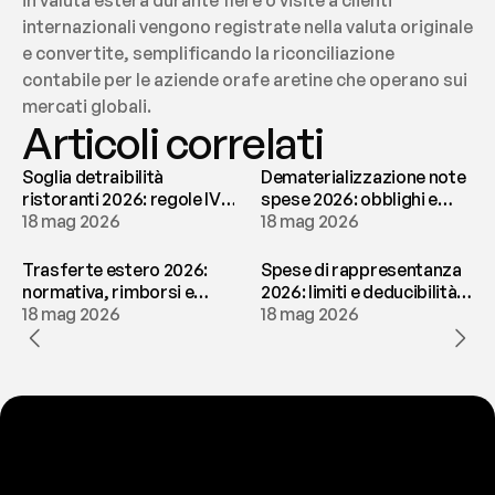
in valuta estera durante fiere o visite a clienti 
internazionali vengono registrate nella valuta originale 
e convertite, semplificando la riconciliazione 
contabile per le aziende orafe aretine che operano sui 
mercati globali.
Articoli correlati
Soglia detraibilità
Dematerializzazione note
ristoranti 2026: regole IVA
spese 2026: obblighi e
e deducibilità | fees
18 mag 2026
conservazione | fees
18 mag 2026
Trasferte estero 2026:
Spese di rappresentanza
normativa, rimborsi e
2026: limiti e deducibilità |
tassazione | fees
18 mag 2026
fees
18 mag 2026