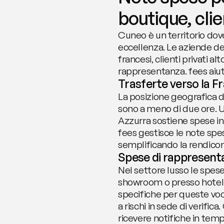
boutique, clie
Cuneo è un territorio dove
eccellenza. Le aziende del
francesi, clienti privati a
rappresentanza. fees aiuta
Trasferte verso la Fr
La posizione geografica d
sono a meno di due ore. Un
Azzurra sostiene spese in 
fees gestisce le note spe
semplificando la rendicon
Spese di rappresentan
Nel settore lusso le spese
showroom o presso hotel di
specifiche per queste voci
a rischi in sede di verific
ricevere notifiche in temp