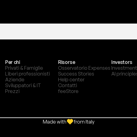
Per chi
Risorse
Investors
Privati & Famiglie
Osservatorio Expenses
Investment
Liberi professionisti
Success Stories
AI principle
Aziende
Help center
Sviluppatori & IT
Contatti
Prezzi
feeStore
Made with
from Italy