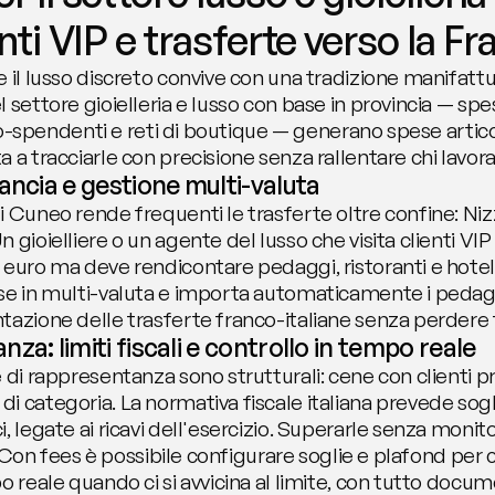
nti VIP e trasferte verso la Fr
 il lusso discreto convive con una tradizione manifattu
 settore gioielleria e lusso con base in provincia — sp
lto-spendenti e reti di boutique — generano spese articol
 a tracciarle con precisione senza rallentare chi lavor
ancia e gestione multi-valuta
i Cuneo rende frequenti le trasferte oltre confine: N
 gioielliere o un agente del lusso che visita clienti VIP
euro ma deve rendicontare pedaggi, ristoranti e hotel in 
se in multi-valuta e importa automaticamente i pedagg
tazione delle trasferte franco-italiane senza perdere 
za: limiti fiscali e controllo in tempo reale
 di rappresentanza sono strutturali: cene con clienti pri
 categoria. La normativa fiscale italiana prevede soglie
, legate ai ricavi dell'esercizio. Superarle senza monit
a. Con fees è possibile configurare soglie e plafond per 
o reale quando ci si avvicina al limite, con tutto docu