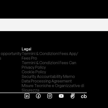
Legal
 opportunity
Termini & Condizioni Fees App/ 
s
Fees Pro
Termini & Condizioni Fees Can
Privacy Policy
Cookie Policy
Security Accountability Memo
Data Processing Agreement
Misure Tecniche e Organizzative di 
Sicurezza