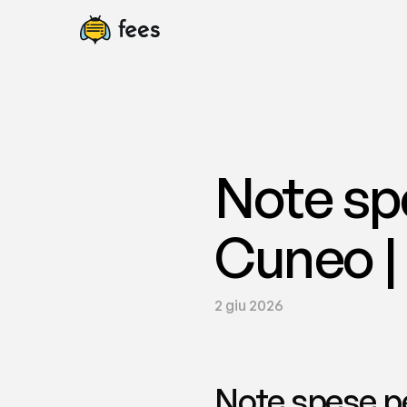
Note spe
Cuneo |
2 giu 2026
Note spese per