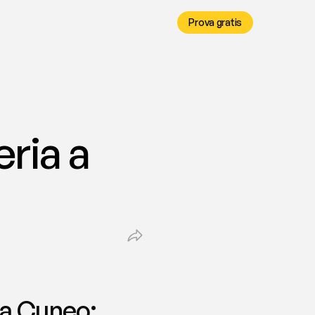
Prova gratis
ria a 
 a Cuneo: 