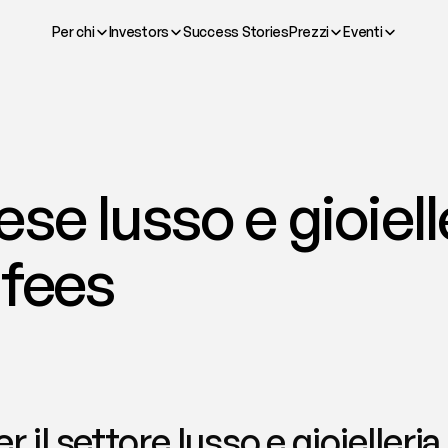
Per chi
Investors
Success Stories
Prezzi
Eventi
se lusso e gioielle
 fees
 il settore lusso e gioielleria