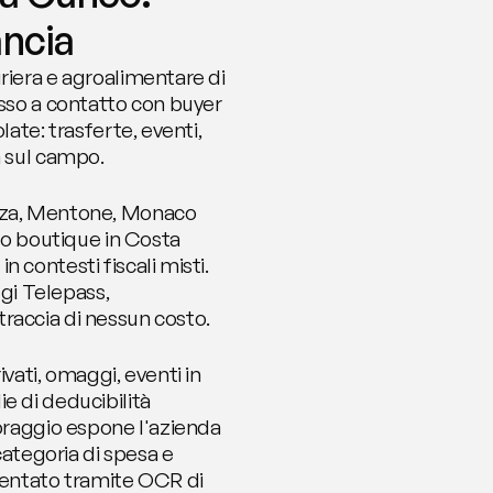
ancia
riera e agroalimentare di 
esso a contatto con buyer 
ate: trasferte, eventi, 
a sul campo.
izza, Mentone, Monaco 
 o boutique in Costa 
contesti fiscali misti. 
i Telepass, 
traccia di nessun costo.
vati, omaggi, eventi in 
 di deducibilità 
oraggio espone l'azienda 
categoria di spesa e 
mentato tramite OCR di 