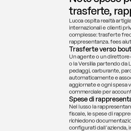
trasferte, ra
Lucca ospita realtà artigi
internazionali e clienti pri
complesse: trasferte frequ
rappresentanza. fees aiuta
Trasferte verso bouti
Un agente o un direttore 
o la Versilia partendo da 
pedaggi, carburante, parc
automaticamente e associat
aggiornate e ogni spesa vie
commerciale per account
Spese di rappresenta
Nel lusso la rappresentanz
fiscale, le spese di rappr
richiedono documentazion
configurati dall'azienda, i