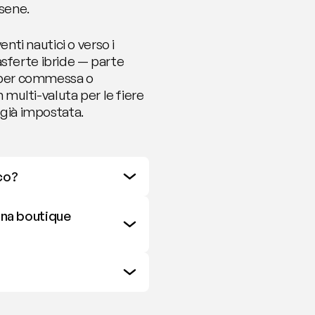
rsene.
ti nautici o verso i 
sferte ibride — parte 
 per commessa o 
ulti-valuta per le fiere 
 già impostata.
co?
una boutique 