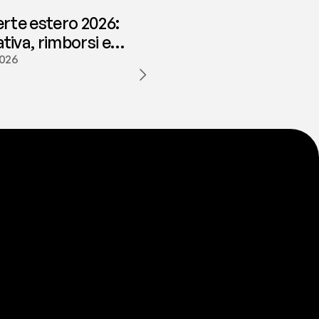
erte estero 2026:
iva, rimborsi e
ione | fees
2026
a
t
e
s
t
a
?