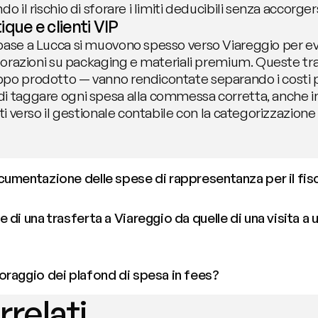
o il rischio di sforare i limiti deducibili senza accorge
que e clienti VIP
ase a Lucca si muovono spesso verso Viareggio per even
aborazioni su packaging e materiali premium. Queste tra
ppo prodotto — vanno rendicontate separando i costi
i taggare ogni spesa alla commessa corretta, anche in m
ati verso il gestionale contabile con la categorizzazione
cumentazione delle spese di rappresentanza per il fis
di una trasferta a Viareggio da quelle di una visita a 
oraggio dei plafond di spesa in fees?
rrelati