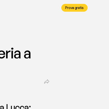
Prova gratis
ria a 
a Lucca: 