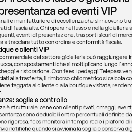
ppresentanza ed eventi VIP
anali e manifatturiere di eccellenza che si muovono tra 
vati di fascia alta. Chi opera nel lusso e nella gioielleria
enti, eventi di presentazione, trasporti sicuri di merce
 a tracciare tutto con ordine e conformità fiscale.
que e clienti VIP
commerciale del settore gioielleria può raggiungere in 
Lucca, con spostamenti che si moltiplicano lungo l'anno
heggi e ristorazione. Con fees i pedaggi Telepass ven
i alla trasferta, il rimborso chilometrico si calcola con
ne taggata al cliente o alla boutique visitata, rendendo 
.
nza: soglie e controllo
a è strutturale: cene con clienti privati, omaggi, event
esentanza sono deducibili entro percentuali definite dal
e rigorosa. fees monitora in tempo reale i plafond di
nvia notifiche quando si avvicina la soglia e conserva di