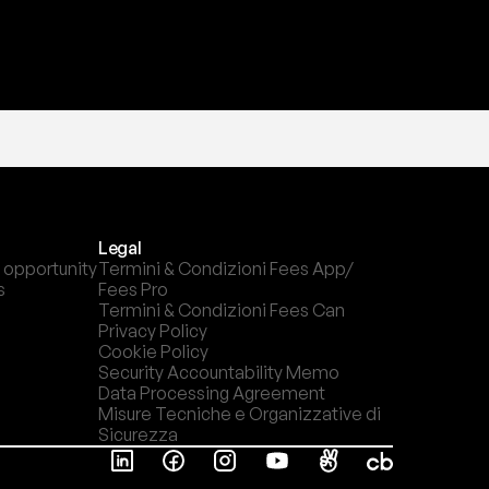
Legal
 opportunity
Termini & Condizioni Fees App/ 
s
Fees Pro
Termini & Condizioni Fees Can
Privacy Policy
Cookie Policy
Security Accountability Memo
Data Processing Agreement
Misure Tecniche e Organizzative di 
Sicurezza