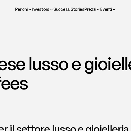
Per chi
Investors
Success Stories
Prezzi
Eventi
se lusso e gioielle
fees
 il settore lusso e gioielleria 