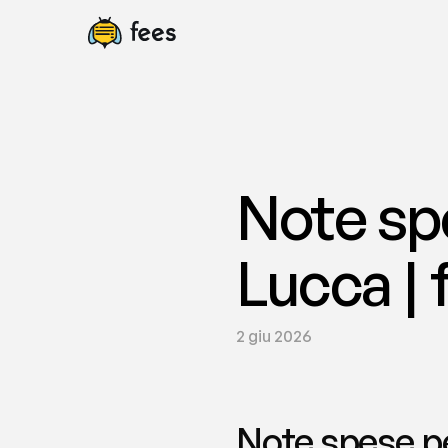
Note spe
Lucca | 
2 giu 2026
Note spese per