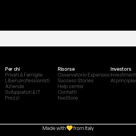
Per chi
Risorse
Investors
Privati & Famiglie
Osservatorio Expenses
Investment
Liberi professionisti
Success Stories
AI principle
Aziende
Help center
Sviluppatori & IT
Contatti
Prezzi
feeStore
Made with
from Italy