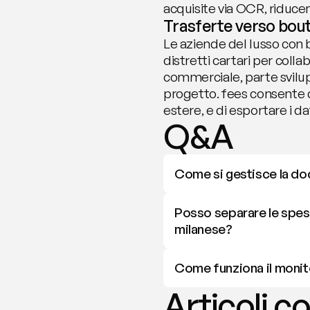
acquisite via OCR, riducend
Trasferte verso bouti
Le aziende del lusso con b
distretti cartari per coll
commerciale, parte svilu
progetto. fees consente d
estere, e di esportare i d
Q&A
Come si gestisce la do
Posso separare le spese 
milanese?
Come funziona il monit
Articoli co