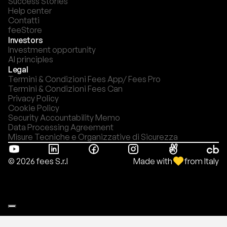
Success Stories
Help center
Contatti
feeStore
Investors
Investment opportunity
AI principles
Legal
Termini & Condizioni Fees App/ Fees Pro
Termini & Condizioni Fees Can
Privacy Policy
Cookie Policy
Security Accountability Memo
Data Processing Agreement
Misure Tecniche e Organizzative di Sicurezza
Made with
from Italy
© 2026 fees S.r.l