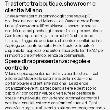
Trasferte tra boutique, showroom e 
clienti a Milano
Un area manager o un gemmologist che segue più 
boutique nel centro di Milano — dal Quadrilatero a Brera, 
fino agli showroom di Porta Nuova — accumula spese 
quotidiane: taxi, parcheggi, trasporti sicuri per campionari. 
Con fees la spesa si registra in mobilità subito dopo 
l'uscita, si tagga alla boutique o al cliente e confluisce in un 
riepilogo per punto vendita. Per le trasferte in auto è 
disponibile l'applicazione automatica delle tariffe ACI per 
il rimborso chilometrico, senza calcoli manuali.
Spese di rappresentanza: regole e 
controllo
Milano ospita appuntamenti chiave per il settore — dal 
Salone del Mobile alle settimane della moda — che 
portano buyer e clienti internazionali. Le aziende 
organizzano eventi, partecipano a fiere e gestiscono 
ospiti VIP con costi in valute diverse. fees gestisce le 
spese in multi-valuta, convertendo automaticamente i 
costi sostenuti all'estero o con fornitori stranieri. Ogni 
voce viene taggata all'evento o alla commessa, rendendo 