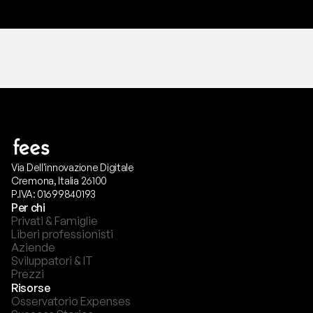
Via Dell'innovazione Digitale
Cremona, Italia 26100
P.IVA: 01699840193
Per chi
Privati & Famiglie
Liberi professionisti
Aziende
Sviluppatori & IT
Prezzi
Risorse
Osservatorio Expenses