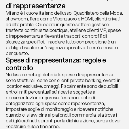
di rappresentanza
Milano è il cuore italiano del lusso: Quadrilatero della Moda, 
showroom, fiere come Vicenzaoro e HOMI, clienti privati 
ad alto profilo. Chi opera in questo settore gestisce 
trasferte continue tra boutique, atelier e clienti VIP, spese 
di rappresentanza rilevanti e trasporti con profili di 
sicurezza specifici. Tracciare tutto con precisione è un 
obbligo fiscale e un'esigenza operativa. fees è pensato 
per questo.
Spese di rappresentanza: regole e 
controllo
Nel lusso e nella gioielleria le spese di rappresentanza 
sono strutturali: cene con clienti private banking, eventi in 
location esclusive, omaggi. Fiscalmente sono deducibili 
entro limiti percentuali sui ricavi e soggette a 
documentazione rigorosa. fees consente di 
categorizzare ogni spesa come rappresentanza, 
impostare soglie di monitoraggio e ricevere notifiche 
quando ci si avvicina al plafond. Il commercialista trova i 
dati già ordinati e pronti per la dichiarazione, senza dover 
ricostruire nulla a fine anno.