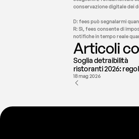
conservazione digitale dei d
D: fees può segnalarmi quan
R: Sì, fees consente di impo
notifiche in tempo reale quan
Articoli co
Soglia detraibilità
ristoranti 2026: rego
e deducibilità | fees
18 mag 2026