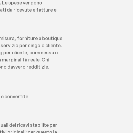
i. Le spese vengono 
i da ricevute e fatture e 
misura, forniture a boutique 
servizio per singolo cliente. 
g per cliente, commessa o 
 marginalità reale. Chi 
ono davvero redditizie.
 e convertite 
i dei ricavi stabilite per 
i originali: per questo la 