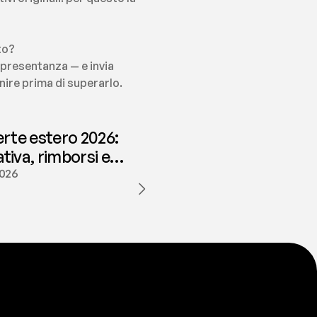
to?
presentanza — e invia 
enire prima di superarlo.
erte estero 2026:
iva, rimborsi e
ione | fees
2026