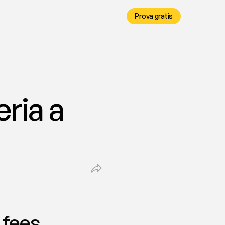
Prova gratis
ria a 
 fees