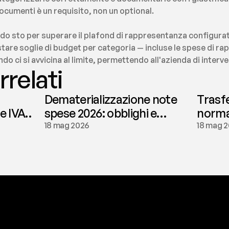
ocumenti è un requisito, non un optional.
do sto per superare il plafond di rappresentanza configura
stare soglie di budget per categoria — incluse le spese di rap
do ci si avvicina al limite, permettendo all'azienda di interv
rrelati
Dematerializzazione note
Trasf
le IVA
spese 2026: obblighi e
normat
conservazione | fees
tassaz
18 mag 2026
18 mag 