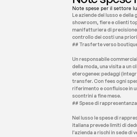
Note spese per il settore l
Le aziende del lusso e della 
showroom, fiere e clienti to
manifatturiera di precisione
controllo dei costi una prio
## Trasferte verso boutique
Un responsabile commerciale
della moda, una visita a un 
eterogenee: pedaggi (integr
transfer. Con fees ogni spesa
riferimento e confluisce in u
scontrini a fine mese.
## Spese di rappresentanza: s
Nel lusso le spese di rappres
italiana prevede limiti di d
l'azienda a rischi in sede di