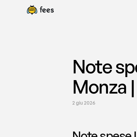
Note spe
Monza |
2 giu 2026
Note spese l