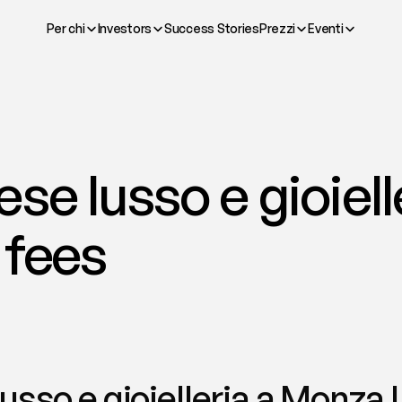
Per chi
Investors
Success Stories
Prezzi
Eventi
se lusso e gioielle
 fees
usso e gioielleria a Monza |