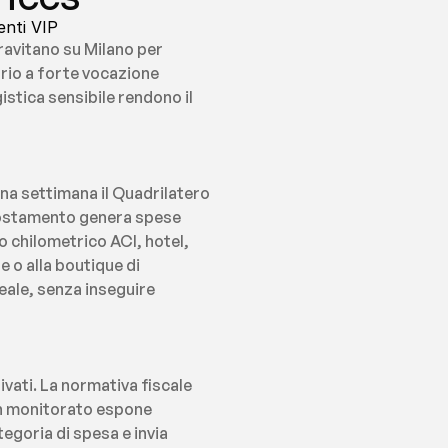
enti VIP
ravitano su Milano per 
rio a forte vocazione 
stica sensibile rendono il 
a settimana il Quadrilatero 
spostamento genera spese 
chilometrico ACI, hotel, 
 o alla boutique di 
eale, senza inseguire 
vati. La normativa fiscale 
on monitorato espone 
egoria di spesa e invia 