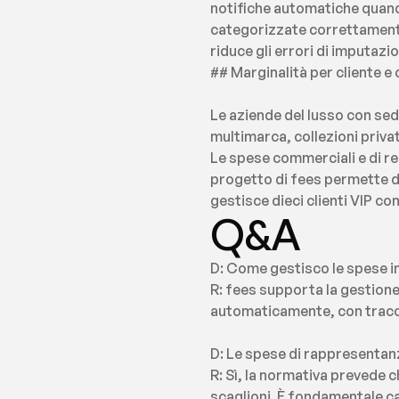
notifiche automatiche quando 
categorizzate correttamente 
riduce gli errori di imputaz
## Marginalità per cliente 
Le aziende del lusso con sed
multimarca, collezioni privat
Le spese commerciali e di re
progetto di fees permette di 
gestisce dieci clienti VIP co
Q&A
D: Come gestisco le spese in
R: fees supporta la gestione 
automaticamente, con traccia
D: Le spese di rappresentanza 
R: Sì, la normativa prevede c
scaglioni. È fondamentale ca