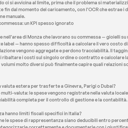
ci si avvicina al limite, prima che il problema si materializz
fin dal momento del caricamento, con l'OCR che estrae i dat
ione manuale.
e commessa: un KPI spesso ignorato
e nell'area di Monza che lavorano su commessa — gioielli su 
e label — hanno spesso difficoltà a calcolare il vero costo di 
lazione vengono aggregate e perdono tracciabilità. Il taggin
ribaltare i costi sul singolo ordine o contratto e calcolare la
n volumi molto diversi può finalmente capire quali relazioni s
 valuta estera per trasferte a Ginevra, Parigi o Dubai?
multi-valuta: le spese vengono registrate nella valuta locale
bilità completa per il controllo di gestione e la contabilità.
hanno limiti fiscali specifici in Italia?
he le spese di rappresentanza siano deducibili entro percentual
tegorizzarle correttamente e documentarle con i giustificativ