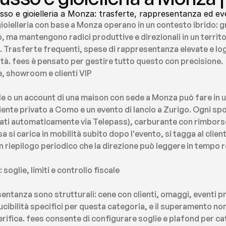
usso e gioielleria a Monza: trasferte, rappresentanza ed ev
gioielleria con base a Monza operano in un contesto ibrido: g
p, ma mantengono radici produttive e direzionali in un territo
. Trasferte frequenti, spese di rappresentanza elevate e logi
rità. fees è pensato per gestire tutto questo con precisione.
, showroom e clienti VIP
 o un account di una maison con sede a Monza può fare in un
cliente privato a Como e un evento di lancio a Zurigo. Ogni 
ati automaticamente via Telepass), carburante con rimborso 
 si carica in mobilità subito dopo l'evento, si tagga al cliente
n riepilogo periodico che la direzione può leggere in tempo r
oglie, limiti e controllo fiscale
entanza sono strutturali: cene con clienti, omaggi, eventi pri
educibilità specifici per questa categoria, e il superamento n
 verifica. fees consente di configurare soglie e plafond per cat