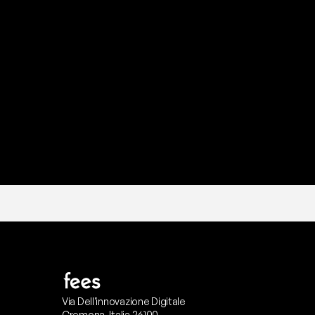
P
r
o
n
t
o
I
l
n
o
s
t
r
o
t
e
a
m
d
i
s
u
p
p
Via Dell'innovazione Digitale
Cremona, Italia 26100