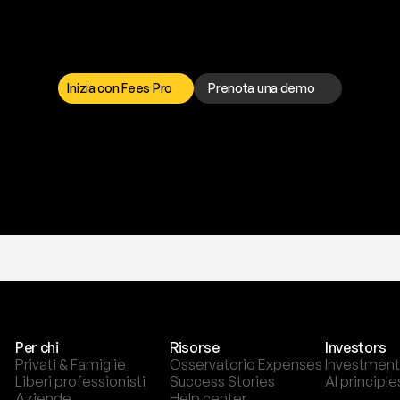
a
t
o
g
l
i
e
r
t
i
q
u
e
s
t
o
p
r
o
b
l
e
m
a
d
a
l
l
o
r
t
o
è
a
t
u
a
d
i
s
p
o
s
i
z
i
o
n
e
p
e
r
r
i
s
o
l
v
e
r
e
q
u
a
l
s
i
a
s
i
p
r
o
b
l
e
m
a
.
S
c
e
g
l
i
i
Inizia con Fees Pro
Prenota una demo
T
r
i
a
l
g
r
a
t
i
s
,
n
e
s
s
u
n
a
c
a
r
t
a
r
i
c
h
i
e
s
t
a
.
Per chi
Risorse
Investors
Privati & Famiglie
Osservatorio Expenses
Investment
Liberi professionisti
Success Stories
AI principle
Aziende
Help center