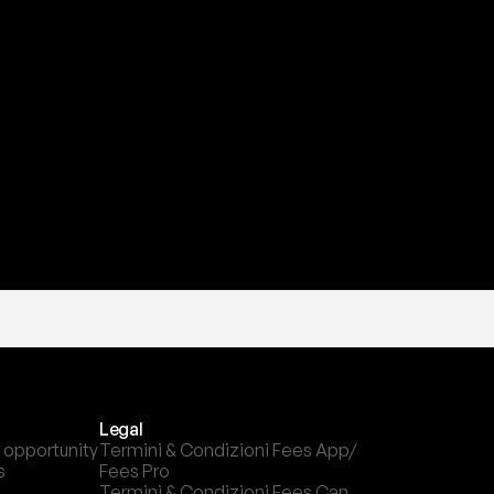
a
t
e
s
t
a
?
l
c
a
n
a
l
e
c
h
e
p
r
e
f
e
r
i
s
c
i
.
Legal
 opportunity
Termini & Condizioni Fees App/ 
s
Fees Pro
Termini & Condizioni Fees Can