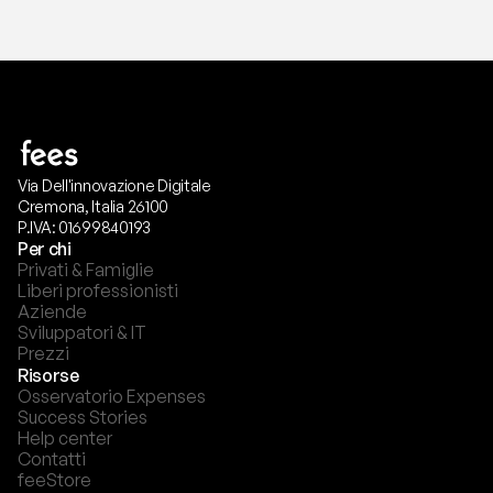
Via Dell'innovazione Digitale
Cremona, Italia 26100
P.IVA: 01699840193
Per chi
Privati & Famiglie
Liberi professionisti
Aziende
Sviluppatori & IT
Prezzi
Risorse
Osservatorio Expenses
Success Stories
Help center
Contatti
feeStore