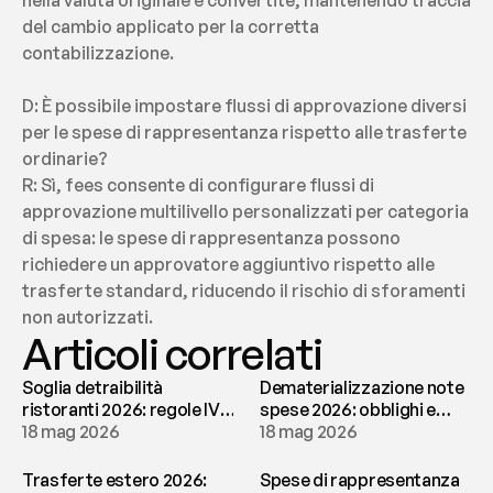
nella valuta originale e convertite, mantenendo traccia 
del cambio applicato per la corretta 
contabilizzazione.
D: È possibile impostare flussi di approvazione diversi 
per le spese di rappresentanza rispetto alle trasferte 
ordinarie?
R: Sì, fees consente di configurare flussi di 
approvazione multilivello personalizzati per categoria 
di spesa: le spese di rappresentanza possono 
richiedere un approvatore aggiuntivo rispetto alle 
trasferte standard, riducendo il rischio di sforamenti 
non autorizzati.
Articoli correlati
Soglia detraibilità
Dematerializzazione note
ristoranti 2026: regole IVA
spese 2026: obblighi e
e deducibilità | fees
18 mag 2026
conservazione | fees
18 mag 2026
Trasferte estero 2026:
Spese di rappresentanza