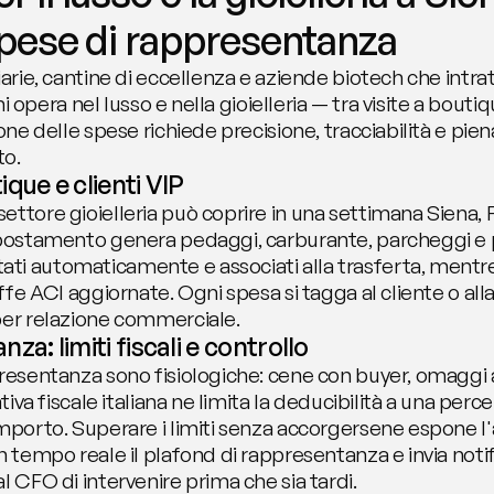
 spese di rappresentanza
iarie, cantine di eccellenza e aziende biotech che intra
chi opera nel lusso e nella gioielleria — tra visite a bout
one delle spese richiede precisione, tracciabilità e pien
to.
que e clienti VIP
ttore gioielleria può coprire in una settimana Siena, Fi
spostamento genera pedaggi, carburante, parcheggi e p
i automaticamente e associati alla trasferta, mentre 
ffe ACI aggiornate. Ogni spesa si tagga al cliente o alla
per relazione commerciale.
za: limiti fiscali e controllo
resentanza sono fisiologiche: cene con buyer, omaggi a c
tiva fiscale italiana ne limita la deducibilità a una perce
mporto. Superare i limiti senza accorgersene espone l'az
n tempo reale il plafond di rappresentanza e invia notifi
l CFO di intervenire prima che sia tardi.