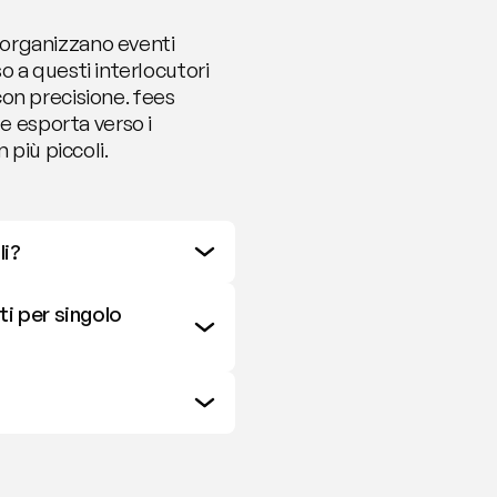
— organizzano eventi 
so a questi interlocutori 
on precisione. fees 
e esporta verso i 
 più piccoli.
li?
i per singolo 