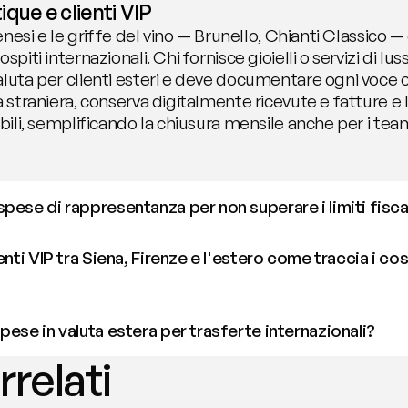
que e clienti VIP
senesi e le griffe del vino — Brunello, Chianti Classico 
piti internazionali. Chi fornisce gioielli o servizi di lus
aluta per clienti esteri e deve documentare ogni voce c
a straniera, conserva digitalmente ricevute e fatture e l
abili, semplificando la chiusura mensile anche per i team
pese di rappresentanza per non superare i limiti fisca
enti VIP tra Siena, Firenze e l'estero come traccia i cost
pese in valuta estera per trasferte internazionali?
rrelati