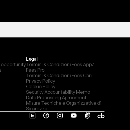
Legal
 opportunity
Termini & Condizioni Fees App/ 
s
Fees Pro
Termini & Condizioni Fees Can
Privacy Policy
Cookie Policy
Security Accountability Memo
Data Processing Agreement
Misure Tecniche e Organizzative di 
Sicurezza