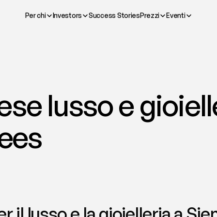
Per chi
Investors
Success Stories
Prezzi
Eventi
se lusso e gioielle
fees
il lusso e la gioielleria a Sie