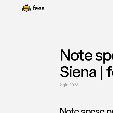
Note spe
Siena | 
2 giu 2026
Note spese per 