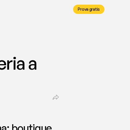
Prova gratis
ria a 
na: boutique, 