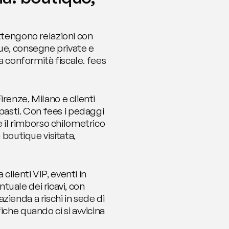
ttengono relazioni con 
ique, consegne private e 
a conformità fiscale. fees 
renze, Milano e clienti 
asti. Con fees i pedaggi 
il rimborso chilometrico 
 boutique visitata, 
lienti VIP, eventi in 
ntuale dei ricavi, con 
ienda a rischi in sede di 
che quando ci si avvicina 