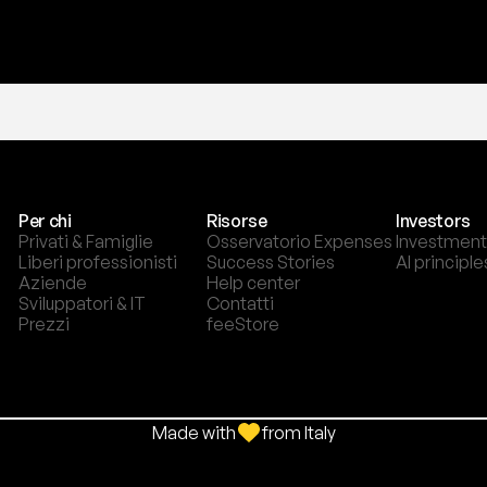
Per chi
Risorse
Investors
Privati & Famiglie
Osservatorio Expenses
Investment
Liberi professionisti
Success Stories
AI principle
Aziende
Help center
Sviluppatori & IT
Contatti
Prezzi
feeStore
Made with
from Italy