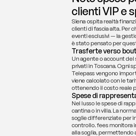
clienti VIP e
Siena ospita realtà finanz
clienti di fascia alta. Per 
eventi esclusivi — la gesti
è stato pensato per ques
Trasferte verso bouti
Un agente o account del se
privati in Toscana. Ogni 
Telepass vengono importat
viene calcolato con le tari
ottenendo il costo reale 
Spese di rappresentan
Nel lusso le spese di rapp
cantina o in villa. La norma
soglie differenziate per i
controllo. fees monitora i
alla soglia, permettendo a