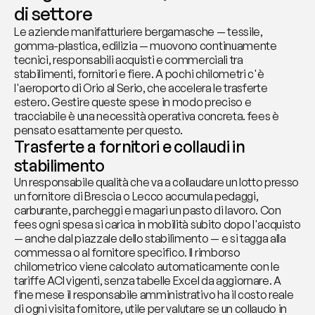
di settore
Le aziende manifatturiere bergamasche — tessile, 
gomma-plastica, edilizia — muovono continuamente 
tecnici, responsabili acquisti e commerciali tra 
stabilimenti, fornitori e fiere. A pochi chilometri c'è 
l'aeroporto di Orio al Serio, che accelera le trasferte 
estero. Gestire queste spese in modo preciso e 
tracciabile è una necessità operativa concreta. fees è 
pensato esattamente per questo.
Trasferte a fornitori e collaudi in 
stabilimento
Un responsabile qualità che va a collaudare un lotto presso 
un fornitore di Brescia o Lecco accumula pedaggi, 
carburante, parcheggi e magari un pasto di lavoro. Con 
fees ogni spesa si carica in mobilità subito dopo l'acquisto 
— anche dal piazzale dello stabilimento — e si tagga alla 
commessa o al fornitore specifico. Il rimborso 
chilometrico viene calcolato automaticamente con le 
tariffe ACI vigenti, senza tabelle Excel da aggiornare. A 
fine mese il responsabile amministrativo ha il costo reale 
di ogni visita fornitore, utile per valutare se un collaudo in 