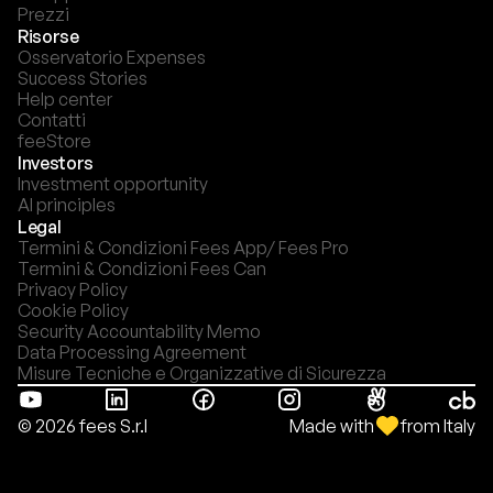
Prezzi
Risorse
Osservatorio Expenses
Success Stories
Help center
Contatti
feeStore
Investors
Investment opportunity
AI principles
Legal
Termini & Condizioni Fees App/ Fees Pro
Termini & Condizioni Fees Can
Privacy Policy
Cookie Policy
Security Accountability Memo
Data Processing Agreement
Misure Tecniche e Organizzative di Sicurezza
Made with
from Italy
© 2026 fees S.r.l