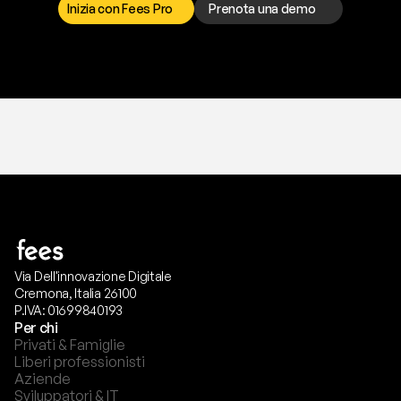
Inizia con Fees Pro
Prenota una demo
T
r
i
a
l
g
r
a
t
i
s
,
n
e
s
s
u
n
a
c
a
r
t
a
r
i
c
h
i
e
s
t
a
.
Via Dell'innovazione Digitale
Cremona, Italia 26100
P.IVA: 01699840193
Per chi
Privati & Famiglie
Liberi professionisti
Aziende
Sviluppatori & IT