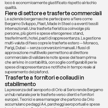
loco è economicamente giustificato rispetto al rischio 
qualità.
Fiere di settore e trasferte commerciali
Le aziende bergamasche partecipano a fiere come 
Bergamo Sviluppo, Plast, Made in Steel o a eventi tessili 
internazionali. Una trasferta fieristica coinvolge più 
persone, più giorni e spese eterogenee: stand, 
trasferimenti, hotel, pasti di rappresentanza. La gestione 
multi-valuta di fees copre le trasferte estero — Monaco, 
Parigi, Dubai — senza conversioni manuali. I flussi di 
approvazione multilivello permettono al direttore 
commerciale di validare le note spese del team prima 
che arrivino in contabilità, con soglie configurabili per le 
spese di rappresentanza e notifiche in tempo reale al 
superamento del plafond.
Trasferte a fornitori e collaudi in 
stabilimento
La presenza dell'aeroporto di Orio al Serio rende Bergamo 
un hub naturale per le trasferte verso clienti e fornitori 
europei. Tecnici e area manager che partono da Orio 
accumulano pedaggi A4, parcheggi aeroportuali e spese 