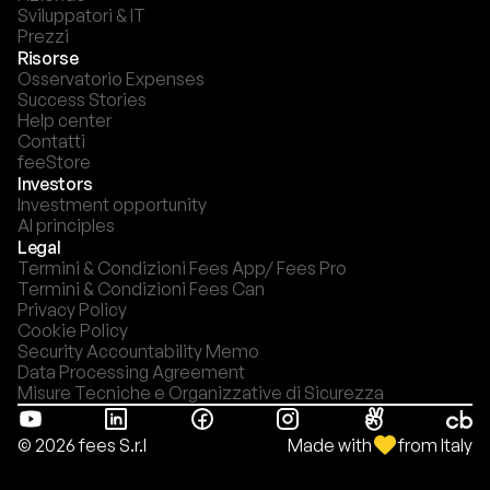
Sviluppatori & IT
Prezzi
Risorse
Osservatorio Expenses
Success Stories
Help center
Contatti
feeStore
Investors
Investment opportunity
AI principles
Legal
Termini & Condizioni Fees App/ Fees Pro
Termini & Condizioni Fees Can
Privacy Policy
Cookie Policy
Security Accountability Memo
Data Processing Agreement
Misure Tecniche e Organizzative di Sicurezza
Made with
from Italy
© 2026 fees S.r.l