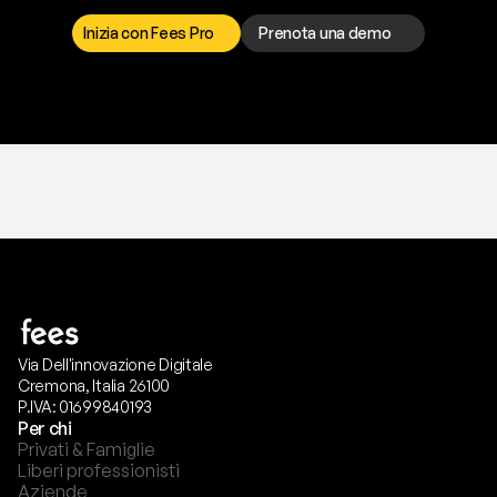
p
r
e
f
e
r
i
s
c
i
.
Inizia con Fees Pro
Prenota una demo
T
r
i
a
l
g
r
a
t
i
s
,
n
e
s
s
u
n
a
c
a
r
t
a
r
i
c
h
i
e
s
t
a
.
Via Dell'innovazione Digitale
Cremona, Italia 26100
P.IVA: 01699840193
Per chi
Privati & Famiglie
Liberi professionisti
Aziende